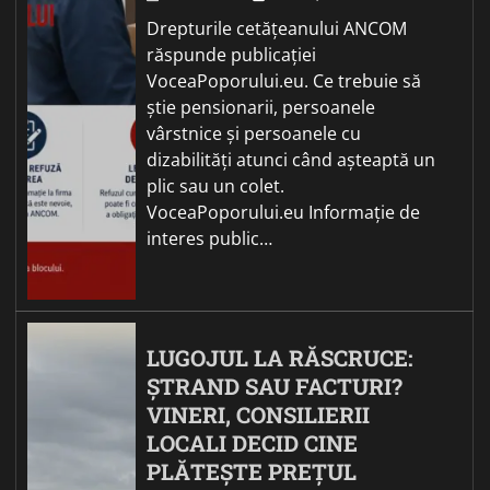
Drepturile cetățeanului ANCOM
răspunde publicației
VoceaPoporului.eu. Ce trebuie să
știe pensionarii, persoanele
vârstnice și persoanele cu
dizabilități atunci când așteaptă un
plic sau un colet.
VoceaPoporului.eu Informație de
interes public…
LUGOJUL LA RĂSCRUCE:
ȘTRAND SAU FACTURI?
VINERI, CONSILIERII
LOCALI DECID CINE
PLĂTEȘTE PREȚUL