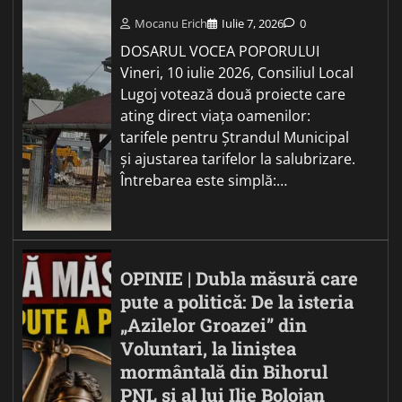
Mocanu Erich
Iulie 7, 2026
0
DOSARUL VOCEA POPORULUI
Vineri, 10 iulie 2026, Consiliul Local
Lugoj votează două proiecte care
ating direct viața oamenilor:
tarifele pentru Ștrandul Municipal
și ajustarea tarifelor la salubrizare.
Întrebarea este simplă:…
OPINIE | Dubla măsură care
pute a politică: De la isteria
„Azilelor Groazei” din
Voluntari, la liniștea
mormântală din Bihorul
PNL și al lui Ilie Bolojan