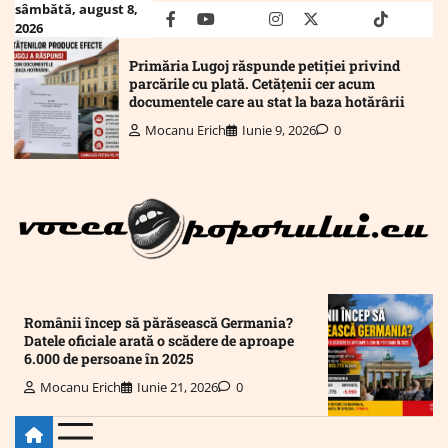
Skip
sâmbătă, august 8,
facebook
youtube
Mail
instagram
twitter
truth
tiktok
wha
2026
to
content
Primăria Lugoj răspunde petiției privind
parcările cu plată. Cetățenii cer acum
documentele care au stat la baza hotărârii
Mocanu Erich
Iunie 9, 2026
0
Românii încep să părăsească Germania?
Datele oficiale arată o scădere de aproape
6.000 de persoane în 2025
Mocanu Erich
Iunie 21, 2026
0