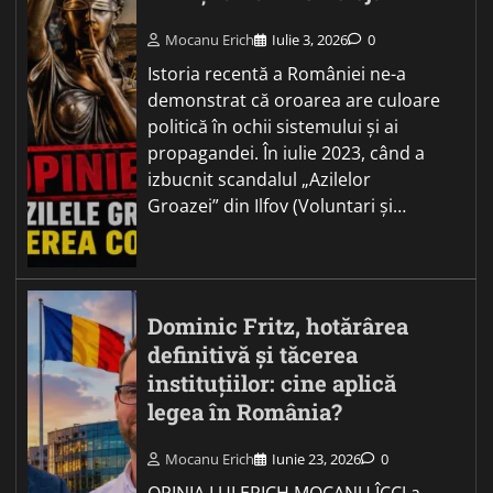
Mocanu Erich
Iulie 3, 2026
0
Istoria recentă a României ne-a
demonstrat că oroarea are culoare
politică în ochii sistemului și ai
propagandei. În iulie 2023, când a
izbucnit scandalul „Azilelor
Groazei” din Ilfov (Voluntari și…
Dominic Fritz, hotărârea
definitivă și tăcerea
instituțiilor: cine aplică
legea în România?
Mocanu Erich
Iunie 23, 2026
0
OPINIA LUI ERICH MOCANU ÎCCJ a