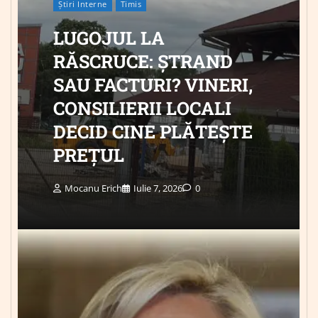
Știri Interne
Timis
LUGOJUL LA
RĂSCRUCE: ȘTRAND
SAU FACTURI? VINERI,
CONSILIERII LOCALI
DECID CINE PLĂTEȘTE
PREȚUL
Mocanu Erich
Iulie 7, 2026
0