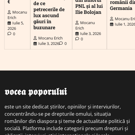
€
românii di
de ce
PNL și al lui
Germania
petrecerile de
Ilie Bolojan
Mocanu
lux ascund
Erich
Mocanu Er
găuri în
Mocanu
Iulie 5,
Iulie 1, 202
buzunare
Erich
2026
Iulie 3, 2026
0
Mocanu Erich
0
Iulie 3, 2026
0
𝖛𝖔𝖈𝖊𝖆 𝖕𝖔𝖕𝖔𝖗𝖚𝖑𝖚𝖎
este un site dedicat știrilor, opiniilor și interviurilor,
concentrându-se pe drepturile omului, situația
românilor din diaspora și teme de actualitate politică și
socială. Platforma include categorii precum drepturi și