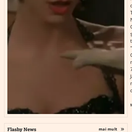
ș
Flashy News
mai mult