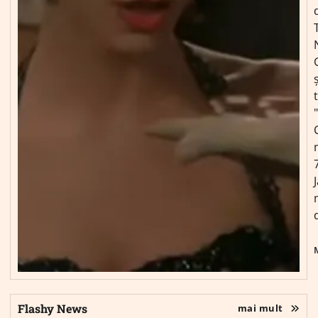
ș
Flashy News
mai mult