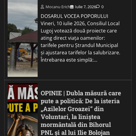
Mocanu Erich
Iulie 7, 2026
0
DOSARUL VOCEA POPORULUI
Vineri, 10 iulie 2026, Consiliul Local
Lugoj votează două proiecte care
ating direct viața oamenilor:
tarifele pentru Ștrandul Municipal
și ajustarea tarifelor la salubrizare.
Întrebarea este simplă:…
OPINIE | Dubla măsură care
pute a politică: De la isteria
„Azilelor Groazei” din
Voluntari, la liniștea
mormântală din Bihorul
PNL și al lui Ilie Bolojan