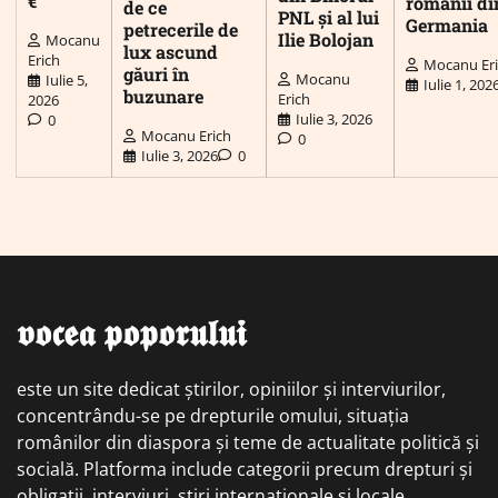
€
românii di
de ce
PNL și al lui
Germania
petrecerile de
Ilie Bolojan
Mocanu
lux ascund
Erich
Mocanu Er
găuri în
Mocanu
Iulie 5,
Iulie 1, 202
buzunare
Erich
2026
Iulie 3, 2026
0
Mocanu Erich
0
Iulie 3, 2026
0
𝖛𝖔𝖈𝖊𝖆 𝖕𝖔𝖕𝖔𝖗𝖚𝖑𝖚𝖎
este un site dedicat știrilor, opiniilor și interviurilor,
concentrându-se pe drepturile omului, situația
românilor din diaspora și teme de actualitate politică și
socială. Platforma include categorii precum drepturi și
obligații, interviuri, știri internaționale și locale,