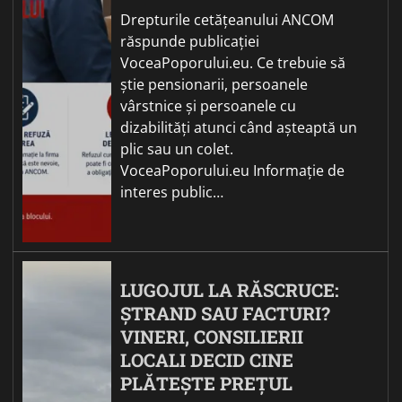
Drepturile cetățeanului ANCOM
răspunde publicației
VoceaPoporului.eu. Ce trebuie să
știe pensionarii, persoanele
vârstnice și persoanele cu
dizabilități atunci când așteaptă un
plic sau un colet.
VoceaPoporului.eu Informație de
interes public…
LUGOJUL LA RĂSCRUCE:
ȘTRAND SAU FACTURI?
VINERI, CONSILIERII
LOCALI DECID CINE
PLĂTEȘTE PREȚUL