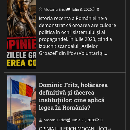
Mocanu Erich
Iulie 3, 2026
0
Istoria recentă a României ne-a
demonstrat că oroarea are culoare
politică în ochii sistemului și ai
propagandei. În iulie 2023, când a
izbucnit scandalul „Azilelor
Groazei” din Ilfov (Voluntari și…
Dominic Fritz, hotărârea
definitivă și tăcerea
instituțiilor: cine aplică
legea în România?
Mocanu Erich
Iunie 23, 2026
0
OPINIA LUI ERICH MOCANU ÎCCJ a