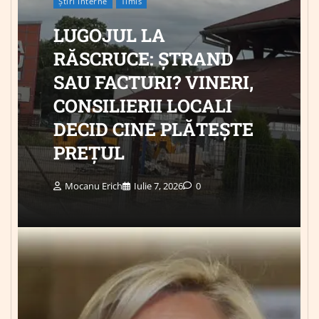
Știri Interne
Timis
LUGOJUL LA
RĂSCRUCE: ȘTRAND
SAU FACTURI? VINERI,
CONSILIERII LOCALI
DECID CINE PLĂTEȘTE
PREȚUL
Mocanu Erich
Iulie 7, 2026
0