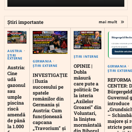
Știri importante
mai mult
AUSTRIA
ȘTIRI
ȘTIRI INTERNE
EXTERNE
GERMANIA
OPINIE |
ȘTIRI EXTERNE
GERMANIA
Austria:
ȘTIRI EXTERN
Dubla
Cine
INVESTIGAȚIE
măsură
udă
REFORMA
| Iluzia
care pute a
gazonul
CENTER: D
succesului pe
politică: De
sau
Bürgergeld
spatele
la isteria
umple
Guvernul 
românilor din
„Azilelor
piscina
introduce
Germania și
Groazei” din
riscă
„Grundsic
Austria: Cum
Voluntari,
amendă
– Schimbă
funcționează
la liniștea
de până
majore și r
capcana
mormântală
la 1.000
stricte pen
„Travorium” și
din Bihorul