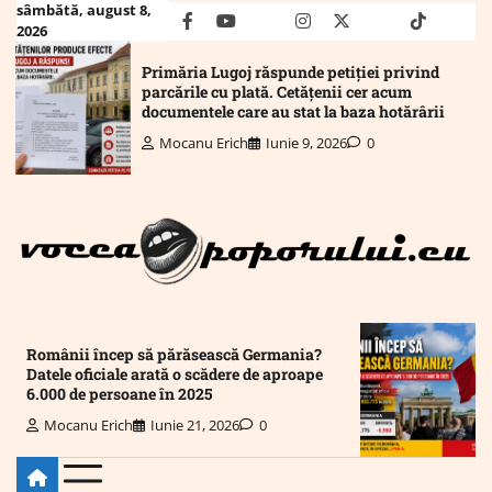
Skip
sâmbătă, august 8,
facebook
youtube
Mail
instagram
twitter
truth
tiktok
wha
2026
to
content
Primăria Lugoj răspunde petiției privind
parcările cu plată. Cetățenii cer acum
documentele care au stat la baza hotărârii
Mocanu Erich
Iunie 9, 2026
0
Românii încep să părăsească Germania?
Datele oficiale arată o scădere de aproape
6.000 de persoane în 2025
Mocanu Erich
Iunie 21, 2026
0