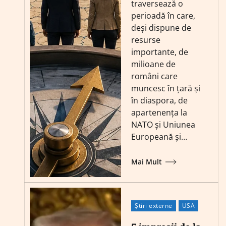
traversează o
perioadă în care,
deși dispune de
resurse
importante, de
milioane de
români care
muncesc în țară și
în diaspora, de
apartenența la
NATO și Uniunea
Europeană și…
Mai Mult
Știri externe
USA