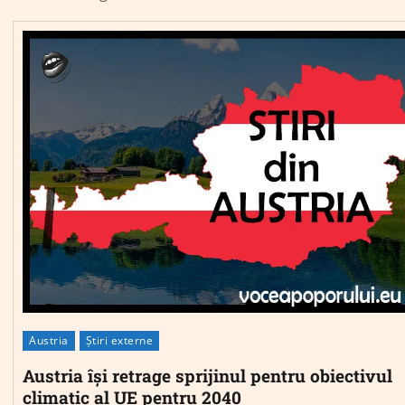
Austria
Știri externe
Austria își retrage sprijinul pentru obiectivul
climatic al UE pentru 2040