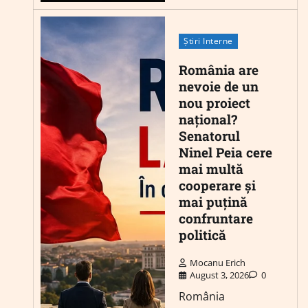
Știri Interne
România are
nevoie de un
nou proiect
național?
Senatorul
Ninel Peia cere
mai multă
cooperare și
mai puțină
confruntare
politică
Mocanu Erich
August 3, 2026
0
România