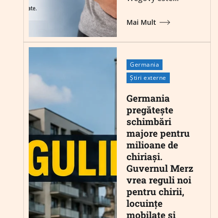
Mai Mult
Germania
Știri externe
Germania
pregătește
schimbări
majore pentru
milioane de
chiriași.
Guvernul Merz
vrea reguli noi
pentru chirii,
locuințe
mobilate și