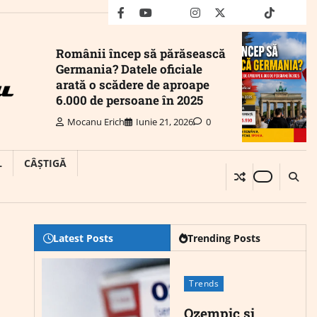
facebook
youtube
Mail
instagram
twitter
truth
tiktok
wha
Românii încep să părăsească
Germania? Datele oficiale
arată o scădere de aproape
6.000 de persoane în 2025
Mocanu Erich
Iunie 21, 2026
0
L
CÂȘTIGĂ
Latest Posts
Trending Posts
Trends
Ozempic și