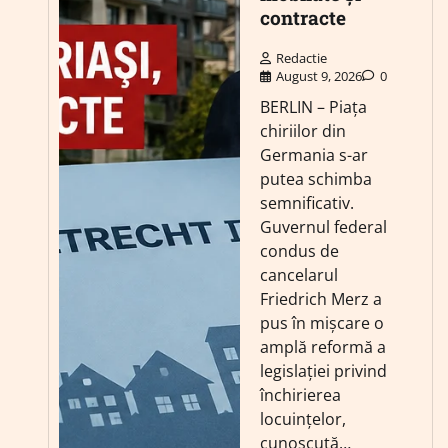
contracte
Redactie
August 9, 2026
0
BERLIN – Piața
chiriilor din
Germania s-ar
putea schimba
semnificativ.
Guvernul federal
condus de
cancelarul
Friedrich Merz a
pus în mișcare o
amplă reformă a
legislației privind
închirierea
locuințelor,
cunoscută…