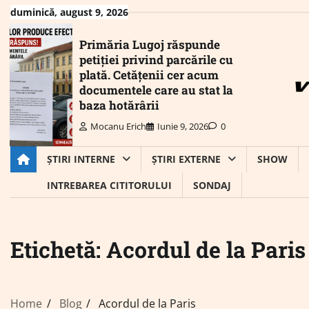
Skip
duminică, august 9, 2026
to
content
Primăria Lugoj răspunde
petiției privind parcările cu
plată. Cetățenii cer acum
documentele care au stat la
baza hotărârii
Mocanu Erich
Iunie 9, 2026
0
ȘTIRI INTERNE
ȘTIRI EXTERNE
SHOW
INTREBAREA CITITORULUI
SONDAJ
Etichetă:
Acordul de la Paris
Home
Blog
Acordul de la Paris