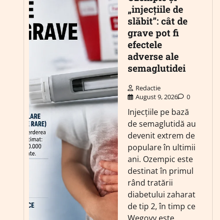
„injecțiile de
slăbit”: cât de
grave pot fi
efectele
adverse ale
semaglutidei
Redactie
August 9, 2026
0
Injecțiile pe bază
de semaglutidă au
devenit extrem de
populare în ultimii
ani. Ozempic este
destinat în primul
rând tratării
diabetului zaharat
de tip 2, în timp ce
Wegovy este…