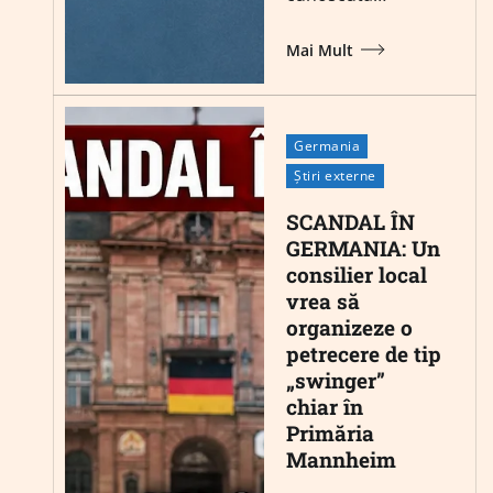
Mai Mult
Germania
Știri externe
SCANDAL ÎN
GERMANIA: Un
consilier local
vrea să
organizeze o
petrecere de tip
„swinger”
chiar în
Primăria
Mannheim