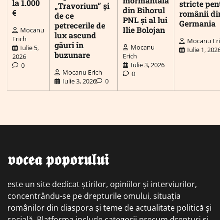
mormântală
la 1.000
stricte pen
„Travorium” și
din Bihorul
€
românii di
de ce
PNL și al lui
Germania
petrecerile de
Ilie Bolojan
Mocanu
lux ascund
Erich
Mocanu Er
găuri în
Mocanu
Iulie 5,
Iulie 1, 202
buzunare
Erich
2026
Iulie 3, 2026
0
Mocanu Erich
0
Iulie 3, 2026
0
𝖛𝖔𝖈𝖊𝖆 𝖕𝖔𝖕𝖔𝖗𝖚𝖑𝖚𝖎
este un site dedicat știrilor, opiniilor și interviurilor,
concentrându-se pe drepturile omului, situația
românilor din diaspora și teme de actualitate politică și
socială. Platforma include categorii precum drepturi și