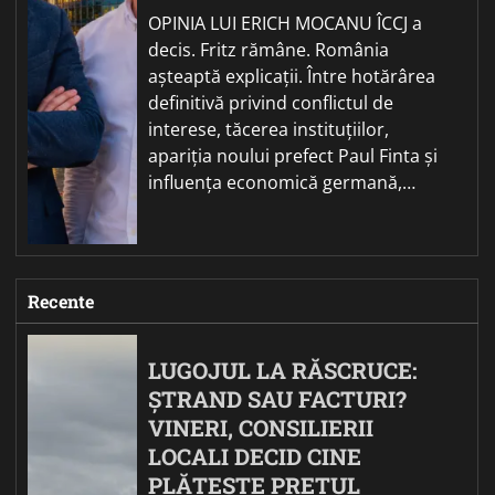
OPINIA LUI ERICH MOCANU ÎCCJ a
decis. Fritz rămâne. România
așteaptă explicații. Între hotărârea
definitivă privind conflictul de
interese, tăcerea instituțiilor,
apariția noului prefect Paul Finta și
influența economică germană,…
Recente
LUGOJUL LA RĂSCRUCE:
ȘTRAND SAU FACTURI?
VINERI, CONSILIERII
LOCALI DECID CINE
PLĂTEȘTE PREȚUL