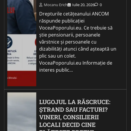
Mocanu Erich
Iulie 20, 2026
0
Drepturile cetățeanului ANCOM
răspunde publicației
VoceaPoporului.eu. Ce trebuie să
știe pensionarii, persoanele
vârstnice și persoanele cu
dizabilități atunci când așteaptă un
plic sau un colet.
VoceaPoporului.eu Informație de
interes public…
LUGOJUL LA RĂSCRUCE:
ȘTRAND SAU FACTURI?
VINERI, CONSILIERII
LOCALI DECID CINE