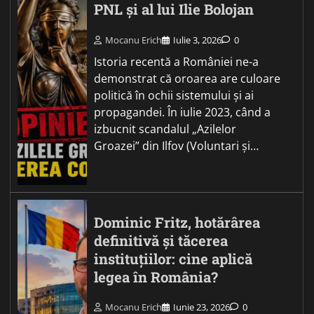
PNL și al lui Ilie Bolojan
Mocanu Erich
Iulie 3, 2026
0
Istoria recentă a României ne-a
demonstrat că oroarea are culoare
politică în ochii sistemului și ai
propagandei. În iulie 2023, când a
izbucnit scandalul „Azilelor
Groazei” din Ilfov (Voluntari și…
Dominic Fritz, hotărârea
definitivă și tăcerea
instituțiilor: cine aplică
legea în România?
Mocanu Erich
Iunie 23, 2026
0