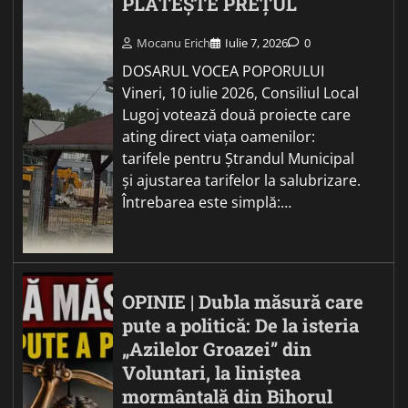
PLĂTEȘTE PREȚUL
Mocanu Erich
Iulie 7, 2026
0
DOSARUL VOCEA POPORULUI
Vineri, 10 iulie 2026, Consiliul Local
Lugoj votează două proiecte care
ating direct viața oamenilor:
tarifele pentru Ștrandul Municipal
și ajustarea tarifelor la salubrizare.
Întrebarea este simplă:…
OPINIE | Dubla măsură care
pute a politică: De la isteria
„Azilelor Groazei” din
Voluntari, la liniștea
mormântală din Bihorul