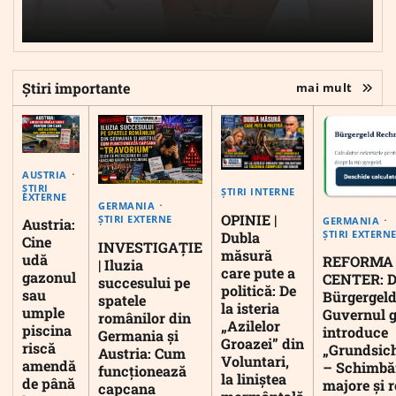
Știri importante
mai mult
AUSTRIA
ȘTIRI
ȘTIRI INTERNE
EXTERNE
GERMANIA
OPINIE |
ȘTIRI EXTERNE
GERMANIA
Austria:
ȘTIRI EXTERN
Dubla
Cine
INVESTIGAȚIE
măsură
udă
REFORMA
| Iluzia
care pute a
gazonul
CENTER: D
succesului pe
politică: De
sau
Bürgergeld
spatele
la isteria
umple
Guvernul 
românilor din
„Azilelor
piscina
introduce
Germania și
Groazei” din
riscă
„Grundsic
Austria: Cum
Voluntari,
amendă
– Schimbă
funcționează
la liniștea
de până
majore și r
capcana