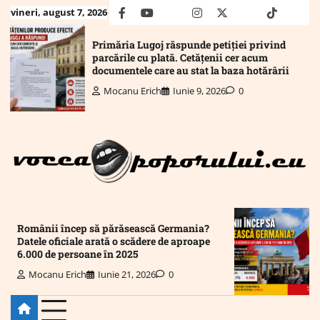
Skip
vineri, august 7, 2026
facebook
youtube
Mail
instagram
twitter
truth
tiktok
wha
to
content
Primăria Lugoj răspunde petiției privind
parcările cu plată. Cetățenii cer acum
documentele care au stat la baza hotărârii
Mocanu Erich
Iunie 9, 2026
0
Românii încep să părăsească Germania?
Datele oficiale arată o scădere de aproape
6.000 de persoane în 2025
Mocanu Erich
Iunie 21, 2026
0