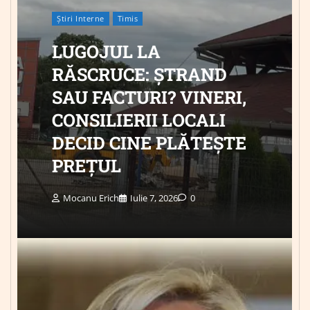
Știri Interne
Timis
LUGOJUL LA
RĂSCRUCE: ȘTRAND
SAU FACTURI? VINERI,
CONSILIERII LOCALI
DECID CINE PLĂTEȘTE
PREȚUL
Mocanu Erich
Iulie 7, 2026
0