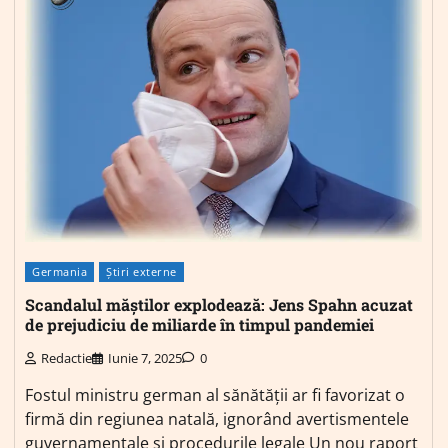
Germania
Știri externe
Scandalul măștilor explodează: Jens Spahn acuzat
de prejudiciu de miliarde în timpul pandemiei
Redactie
Iunie 7, 2025
0
Fostul ministru german al sănătății ar fi favorizat o
firmă din regiunea natală, ignorând avertismentele
guvernamentale și procedurile legale Un nou raport