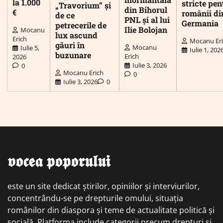
la 1.000
stricte pen
„Travorium” și
din Bihorul
€
românii di
de ce
PNL și al lui
Germania
petrecerile de
Ilie Bolojan
Mocanu
lux ascund
Erich
Mocanu Er
găuri în
Mocanu
Iulie 5,
Iulie 1, 202
buzunare
Erich
2026
Iulie 3, 2026
0
Mocanu Erich
0
Iulie 3, 2026
0
𝖛𝖔𝖈𝖊𝖆 𝖕𝖔𝖕𝖔𝖗𝖚𝖑𝖚𝖎
este un site dedicat știrilor, opiniilor și interviurilor,
concentrându-se pe drepturile omului, situația
românilor din diaspora și teme de actualitate politică și
socială. Platforma include categorii precum drepturi și