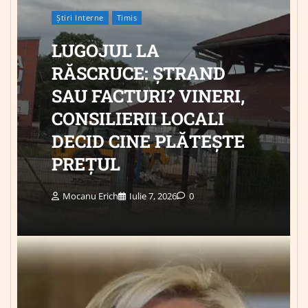
Știri Interne
Timis
LUGOJUL LA
RĂSCRUCE: ȘTRAND
SAU FACTURI? VINERI,
CONSILIERII LOCALI
DECID CINE PLĂTEȘTE
PREȚUL
Mocanu Erich
Iulie 7, 2026
0