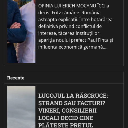
OPINIA LUI ERICH MOCANU ÎCCJ a
decis. Fritz rămâne. România
așteaptă explicații. Între hotărârea
definitivă privind conflictul de
interese, tăcerea instituțiilor,
apariția noului prefect Paul Finta și
influența economică germană,…
Recente
LUGOJUL LA RĂSCRUCE:
ȘTRAND SAU FACTURI?
VINERI, CONSILIERII
LOCALI DECID CINE
PLĂTEȘTE PREȚUL