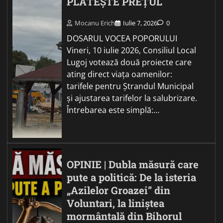
PLĂTEȘTE PREȚUL
Mocanu Erich
Iulie 7, 2026
0
DOSARUL VOCEA POPORULUI
Vineri, 10 iulie 2026, Consiliul Local
Lugoj votează două proiecte care
ating direct viața oamenilor:
tarifele pentru Ștrandul Municipal
și ajustarea tarifelor la salubrizare.
Întrebarea este simplă:…
OPINIE | Dubla măsură care
pute a politică: De la isteria
„Azilelor Groazei” din
Voluntari, la liniștea
mormântală din Bihorul