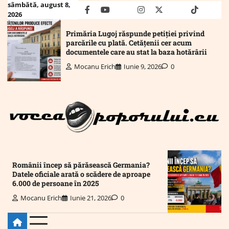
Skip
sâmbătă, august 8,
facebook
youtube
Mail
instagram
twitter
truth
tiktok
wha
2026
to
content
Primăria Lugoj răspunde petiției privind
parcările cu plată. Cetățenii cer acum
documentele care au stat la baza hotărârii
Mocanu Erich
Iunie 9, 2026
0
Românii încep să părăsească Germania?
Datele oficiale arată o scădere de aproape
6.000 de persoane în 2025
Mocanu Erich
Iunie 21, 2026
0