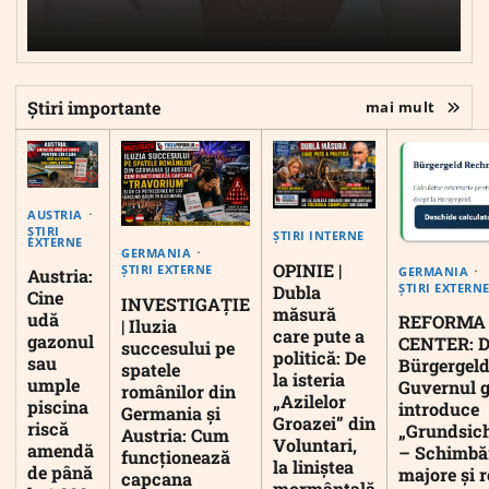
Știri importante
mai mult
AUSTRIA
ȘTIRI
ȘTIRI INTERNE
EXTERNE
GERMANIA
OPINIE |
ȘTIRI EXTERNE
GERMANIA
Austria:
ȘTIRI EXTERN
Dubla
Cine
INVESTIGAȚIE
măsură
udă
REFORMA
| Iluzia
care pute a
gazonul
CENTER: D
succesului pe
politică: De
sau
Bürgergeld
spatele
la isteria
umple
Guvernul 
românilor din
„Azilelor
piscina
introduce
Germania și
Groazei” din
riscă
„Grundsic
Austria: Cum
Voluntari,
amendă
– Schimbă
funcționează
la liniștea
de până
majore și r
capcana
mormântală