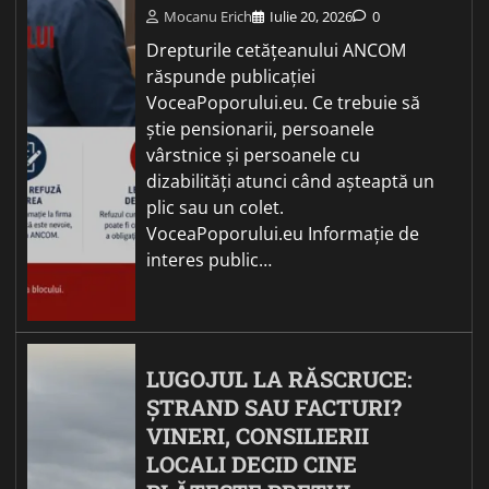
Mocanu Erich
Iulie 20, 2026
0
Drepturile cetățeanului ANCOM
răspunde publicației
VoceaPoporului.eu. Ce trebuie să
știe pensionarii, persoanele
vârstnice și persoanele cu
dizabilități atunci când așteaptă un
plic sau un colet.
VoceaPoporului.eu Informație de
interes public…
LUGOJUL LA RĂSCRUCE:
ȘTRAND SAU FACTURI?
VINERI, CONSILIERII
LOCALI DECID CINE