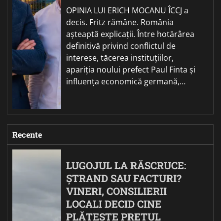
OPINIA LUI ERICH MOCANU ÎCCJ a
decis. Fritz rămâne. România
așteaptă explicații. Între hotărârea
definitivă privind conflictul de
interese, tăcerea instituțiilor,
apariția noului prefect Paul Finta și
influența economică germană,…
Recente
LUGOJUL LA RĂSCRUCE:
ȘTRAND SAU FACTURI?
VINERI, CONSILIERII
LOCALI DECID CINE
PLĂTEȘTE PREȚUL