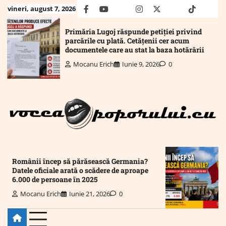
Skip
vineri, august 7, 2026
facebook
youtube
Mail
instagram
twitter
truth
tiktok
wha
to
content
Primăria Lugoj răspunde petiției privind
parcările cu plată. Cetățenii cer acum
documentele care au stat la baza hotărârii
Mocanu Erich
Iunie 9, 2026
0
Românii încep să părăsească Germania?
Datele oficiale arată o scădere de aproape
6.000 de persoane în 2025
Mocanu Erich
Iunie 21, 2026
0