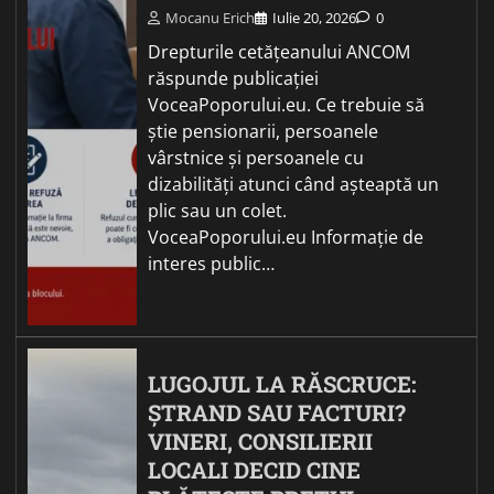
Mocanu Erich
Iulie 20, 2026
0
Drepturile cetățeanului ANCOM
răspunde publicației
VoceaPoporului.eu. Ce trebuie să
știe pensionarii, persoanele
vârstnice și persoanele cu
dizabilități atunci când așteaptă un
plic sau un colet.
VoceaPoporului.eu Informație de
interes public…
LUGOJUL LA RĂSCRUCE:
ȘTRAND SAU FACTURI?
VINERI, CONSILIERII
LOCALI DECID CINE