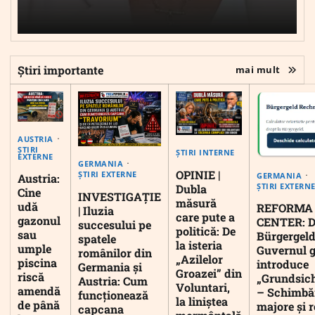
Știri importante
mai mult
AUSTRIA
ȘTIRI
ȘTIRI INTERNE
EXTERNE
GERMANIA
OPINIE |
ȘTIRI EXTERNE
GERMANIA
Austria:
ȘTIRI EXTERN
Dubla
Cine
INVESTIGAȚIE
măsură
udă
REFORMA
| Iluzia
care pute a
gazonul
CENTER: D
succesului pe
politică: De
sau
Bürgergeld
spatele
la isteria
umple
Guvernul 
românilor din
„Azilelor
piscina
introduce
Germania și
Groazei” din
riscă
„Grundsic
Austria: Cum
Voluntari,
amendă
– Schimbă
funcționează
la liniștea
de până
majore și r
capcana