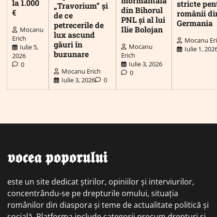
mormântală
la 1.000
stricte pen
„Travorium” și
din Bihorul
€
românii di
de ce
PNL și al lui
Germania
petrecerile de
Ilie Bolojan
Mocanu
lux ascund
Erich
Mocanu Er
găuri în
Mocanu
Iulie 5,
Iulie 1, 202
buzunare
Erich
2026
Iulie 3, 2026
0
Mocanu Erich
0
Iulie 3, 2026
0
𝖛𝖔𝖈𝖊𝖆 𝖕𝖔𝖕𝖔𝖗𝖚𝖑𝖚𝖎
este un site dedicat știrilor, opiniilor și interviurilor,
concentrându-se pe drepturile omului, situația
românilor din diaspora și teme de actualitate politică și
socială. Platforma include categorii precum drepturi și