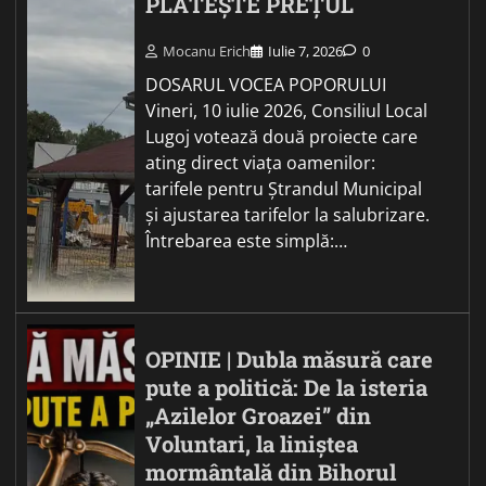
PLĂTEȘTE PREȚUL
Mocanu Erich
Iulie 7, 2026
0
DOSARUL VOCEA POPORULUI
Vineri, 10 iulie 2026, Consiliul Local
Lugoj votează două proiecte care
ating direct viața oamenilor:
tarifele pentru Ștrandul Municipal
și ajustarea tarifelor la salubrizare.
Întrebarea este simplă:…
OPINIE | Dubla măsură care
pute a politică: De la isteria
„Azilelor Groazei” din
Voluntari, la liniștea
mormântală din Bihorul