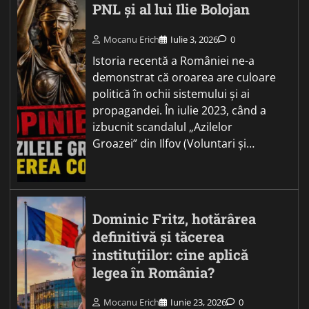
PNL și al lui Ilie Bolojan
Mocanu Erich
Iulie 3, 2026
0
Istoria recentă a României ne-a
demonstrat că oroarea are culoare
politică în ochii sistemului și ai
propagandei. În iulie 2023, când a
izbucnit scandalul „Azilelor
Groazei” din Ilfov (Voluntari și…
Dominic Fritz, hotărârea
definitivă și tăcerea
instituțiilor: cine aplică
legea în România?
Mocanu Erich
Iunie 23, 2026
0