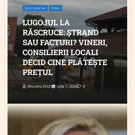
Știri Interne
Timis
LUGOJUL LA
RĂSCRUCE: ȘTRAND
SAU FACTURI? VINERI,
CONSILIERII LOCALI
DECID CINE PLĂTEȘTE
PREȚUL
Mocanu Erich
Iulie 7, 2026
0