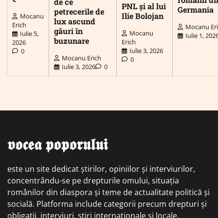
de ce
PNL și al lui
Germania
petrecerile de
Ilie Bolojan
Mocanu
lux ascund
Erich
Mocanu Er
găuri în
Mocanu
Iulie 5,
Iulie 1, 202
buzunare
Erich
2026
Iulie 3, 2026
0
Mocanu Erich
0
Iulie 3, 2026
0
𝖛𝖔𝖈𝖊𝖆 𝖕𝖔𝖕𝖔𝖗𝖚𝖑𝖚𝖎
este un site dedicat știrilor, opiniilor și interviurilor,
concentrându-se pe drepturile omului, situația
românilor din diaspora și teme de actualitate politică și
socială. Platforma include categorii precum drepturi și
obligații, interviuri, știri internaționale și locale,