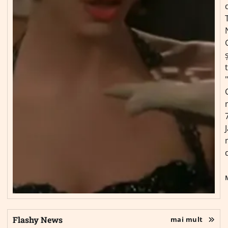
ș
Flashy News
mai mult