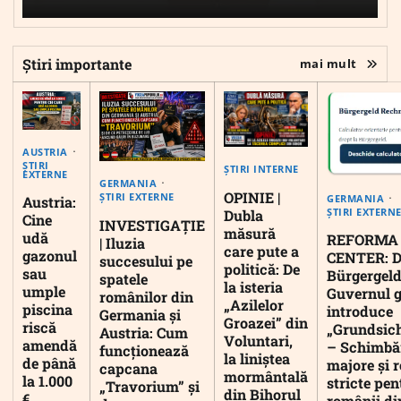
Știri importante
mai mult
AUSTRIA
ȘTIRI
ȘTIRI INTERNE
EXTERNE
GERMANIA
OPINIE |
ȘTIRI EXTERNE
GERMANIA
Austria:
ȘTIRI EXTERN
Dubla
Cine
INVESTIGAȚIE
măsură
udă
REFORMA
| Iluzia
care pute a
gazonul
CENTER: D
succesului pe
politică: De
sau
Bürgergeld
spatele
la isteria
umple
Guvernul 
românilor din
„Azilelor
piscina
introduce
Germania și
Groazei” din
riscă
„Grundsic
Austria: Cum
Voluntari,
amendă
– Schimbă
funcționează
la liniștea
de până
majore și r
capcana
mormântală
la 1.000
stricte pen
„Travorium” și
din Bihorul
€
românii di