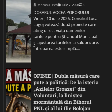
Mocanu Erich
Iulie 7, 2026
0
DOSARUL VOCEA POPORULUI
Vineri, 10 iulie 2026, Consiliul Local
Lugoj votează două proiecte care
ating direct viața oamenilor:
tarifele pentru Ștrandul Municipal
și ajustarea tarifelor la salubrizare.
Întrebarea este simplă:…
OPINIE | Dubla măsură care
pute a politică: De la isteria
„Azilelor Groazei” din
Voluntari, la liniștea
mormântală din Bihorul
PNL și al lui Ilie Bolojan