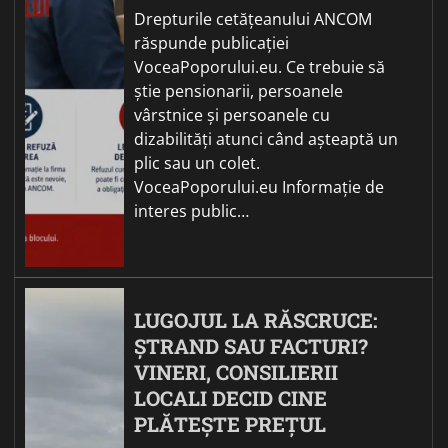
Drepturile cetățeanului ANCOM
răspunde publicației
VoceaPoporului.eu. Ce trebuie să
știe pensionarii, persoanele
vârstnice și persoanele cu
dizabilități atunci când așteaptă un
plic sau un colet.
VoceaPoporului.eu Informație de
interes public…
LUGOJUL LA RĂSCRUCE:
ȘTRAND SAU FACTURI?
VINERI, CONSILIERII
LOCALI DECID CINE
PLĂTEȘTE PREȚUL