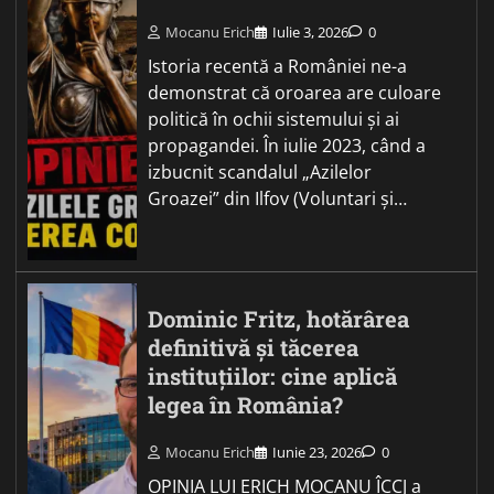
Mocanu Erich
Iulie 3, 2026
0
Istoria recentă a României ne-a
demonstrat că oroarea are culoare
politică în ochii sistemului și ai
propagandei. În iulie 2023, când a
izbucnit scandalul „Azilelor
Groazei” din Ilfov (Voluntari și…
Dominic Fritz, hotărârea
definitivă și tăcerea
instituțiilor: cine aplică
legea în România?
Mocanu Erich
Iunie 23, 2026
0
OPINIA LUI ERICH MOCANU ÎCCJ a