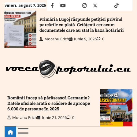
Skip
vineri, august 7, 2026
facebook
youtube
Mail
instagram
twitter
truth
tiktok
wha
to
content
Primăria Lugoj răspunde petiției privind
parcările cu plată. Cetățenii cer acum
documentele care au stat la baza hotărârii
Mocanu Erich
Iunie 9, 2026
0
Românii încep să părăsească Germania?
Datele oficiale arată o scădere de aproape
6.000 de persoane în 2025
Mocanu Erich
Iunie 21, 2026
0