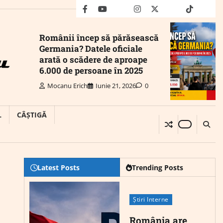
facebook
youtube
Mail
instagram
twitter
truth
tiktok
wha
Românii încep să părăsească
Germania? Datele oficiale
arată o scădere de aproape
6.000 de persoane în 2025
Mocanu Erich
Iunie 21, 2026
0
L
CÂȘTIGĂ
Latest Posts
Trending Posts
Știri Interne
România are