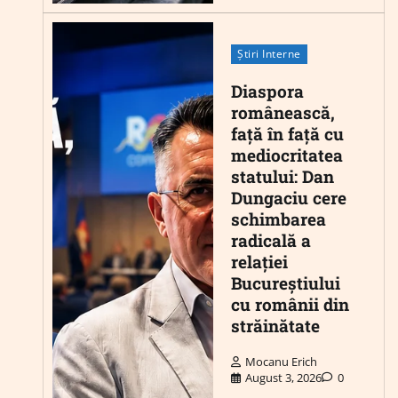
Știri Interne
Diaspora
românească,
față în față cu
mediocritatea
statului: Dan
Dungaciu cere
schimbarea
radicală a
relației
Bucureștiului
cu românii din
străinătate
Mocanu Erich
August 3, 2026
0