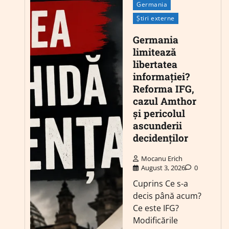
Germania
Știri externe
Germania
limitează
libertatea
informației?
Reforma IFG,
cazul Amthor
și pericolul
ascunderii
decidenților
Mocanu Erich
August 3, 2026
0
Cuprins Ce s-a
decis până acum?
Ce este IFG?
Modificările