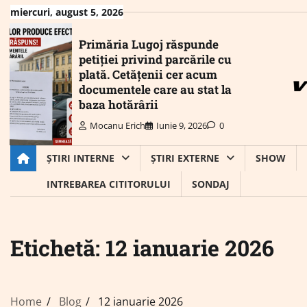
Skip
miercuri, august 5, 2026
to
content
Primăria Lugoj răspunde
petiției privind parcările cu
plată. Cetățenii cer acum
documentele care au stat la
baza hotărârii
Mocanu Erich
Iunie 9, 2026
0
ȘTIRI INTERNE
ȘTIRI EXTERNE
SHOW
INTREBAREA CITITORULUI
SONDAJ
Etichetă:
12 ianuarie 2026
Home
Blog
12 ianuarie 2026