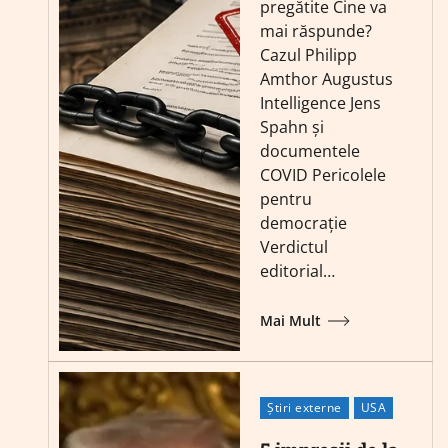
pregătite Cine va
mai răspunde?
Cazul Philipp
Amthor Augustus
Intelligence Jens
Spahn și
documentele
COVID Pericolele
pentru
democrație
Verdictul
editorial…
Mai Mult
Știri externe
USA