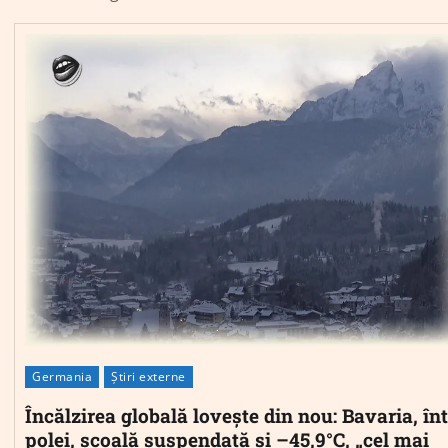
Germania
Știri externe
Încălzirea globală lovește din nou: Bavaria, în
polei, școală suspendată și –45,9°C, „cel mai