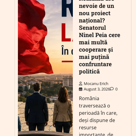
nevoie de un
nou proiect
național?
Senatorul
Ninel Peia cere
mai multă
cooperare și
mai puțină
confruntare
politică
Mocanu Erich
August 3, 2026
0
România
traversează o
perioadă în care,
deși dispune de
resurse
importante, de