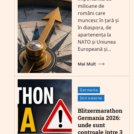
milioane de
români care
muncesc în țară și
în diaspora, de
apartenența la
NATO și Uniunea
Europeană și…
Mai Mult
Germania
Știri externe
Blitzermarathon
Germania 2026:
unde sunt
controale între 3