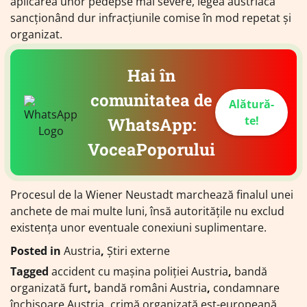
aplicarea unor pedepse mai severe, legea austriacă
sancționând dur infracțiunile comise în mod repetat și
organizat.
Hai în
comunitatea de
Alătură-
te!
WhatsApp:
VoceaPoporului
Procesul de la Wiener Neustadt marchează finalul unei
anchete de mai multe luni, însă autoritățile nu exclud
existența unor eventuale conexiuni suplimentare.
Posted in
Austria
,
Știri externe
Tagged
accident cu mașina poliției Austria
,
bandă
organizată furt
,
bandă români Austria
,
condamnare
închisoare Austria
,
crimă organizată est-europeană
,