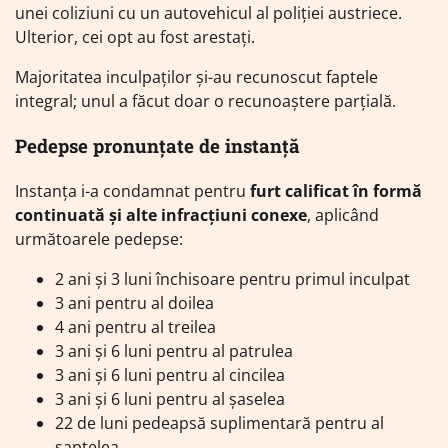
unei coliziuni cu un autovehicul al poliției austriece.
Ulterior, cei opt au fost arestați.
Majoritatea inculpaților și-au recunoscut faptele
integral; unul a făcut doar o recunoaștere parțială.
Pedepse pronunțate de instanță
Instanța i-a condamnat pentru
furt calificat în formă
continuată și alte infracțiuni conexe
, aplicând
următoarele pedepse:
2 ani și 3 luni închisoare pentru primul inculpat
3 ani pentru al doilea
4 ani pentru al treilea
3 ani și 6 luni pentru al patrulea
3 ani și 6 luni pentru al cincilea
3 ani și 6 luni pentru al șaselea
22 de luni pedeapsă suplimentară pentru al
șaptelea