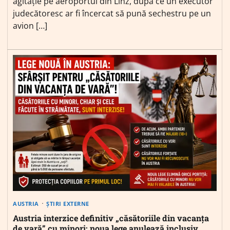
agitație pe aeroportul din Linz, după ce un executor
judecătoresc ar fi încercat să pună sechestru pe un
avion […]
AUSTRIA
ȘTIRI EXTERNE
Austria interzice definitiv „căsătoriile din vacanța
de vară” cu minori: noua lege anulează inclusiv