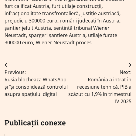
furt calificat Austria
,
furt utilaje construcții
,
infracționalitate transfrontalieră
,
justiție austriacă
,
prejudiciu 300000 euro
,
români judecați în Austria
,
șantier jefuit Austria
,
sentință tribunal Wiener
Neustadt
,
spargeri șantiere Austria
,
utilaje furate
300000 euro
,
Wiener Neustadt proces
Navigare
Previous:
Next:
în
Rusia blochează WhatsApp
România a intrat în
articole
și își consolidează controlul
recesiune tehnică. PIB a
asupra spațiului digital
scăzut cu 1,9% în trimestrul
IV 2025
Publicații conexe