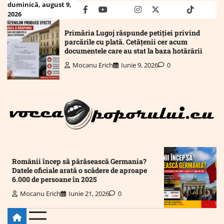
Skip
duminică, august 9,
facebook
youtube
Mail
instagram
twitter
truth
tiktok
wha
2026
to
content
Primăria Lugoj răspunde petiției privind
parcările cu plată. Cetățenii cer acum
documentele care au stat la baza hotărârii
Mocanu Erich
Iunie 9, 2026
0
Românii încep să părăsească Germania?
Datele oficiale arată o scădere de aproape
6.000 de persoane în 2025
Mocanu Erich
Iunie 21, 2026
0