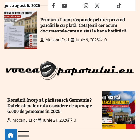
Skip
joi, august 6, 2026
facebook
youtube
Mail
instagram
twitter
truth
tiktok
wha
to
content
Primăria Lugoj răspunde petiției privind
parcările cu plată. Cetățenii cer acum
documentele care au stat la baza hotărârii
Mocanu Erich
Iunie 9, 2026
0
Românii încep să părăsească Germania?
Datele oficiale arată o scădere de aproape
6.000 de persoane în 2025
Mocanu Erich
Iunie 21, 2026
0