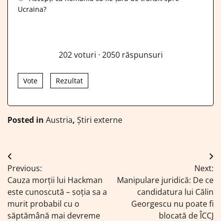
Ucraina?
202
voturi
·
2050
răspunsuri
Vote
Rezultat
Posted in
Austria
,
Știri externe
Navigare
Previous:
Next:
în
Cauza morții lui Hackman
Manipulare juridică: De ce
articole
este cunoscută – soția sa a
candidatura lui Călin
murit probabil cu o
Georgescu nu poate fi
săptămână mai devreme
blocată de ÎCCJ