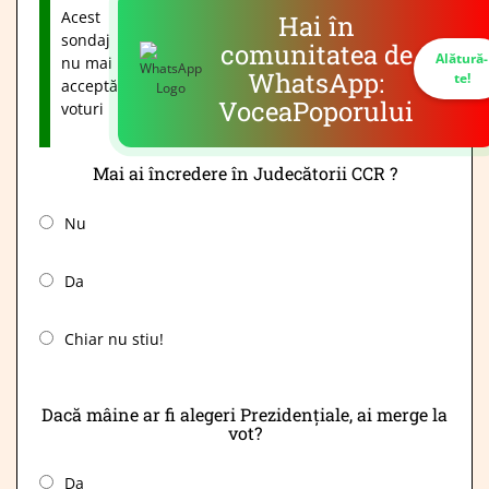
Acest
Hai în
sondaj
comunitatea de
Alătură-
nu mai
WhatsApp:
te!
acceptă
VoceaPoporului
voturi
Mai ai încredere în Judecătorii CCR ?
Nu
Da
Chiar nu stiu!
Dacă mâine ar fi alegeri Prezidențiale, ai merge la
vot?
Da