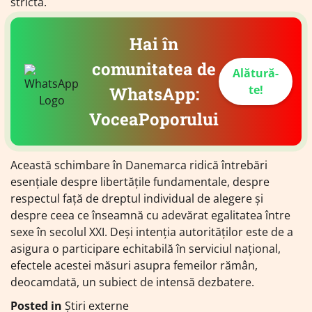
strictă.
Hai în
comunitatea de
Alătură-
te!
WhatsApp:
VoceaPoporului
Această schimbare în Danemarca ridică întrebări
esențiale despre libertățile fundamentale, despre
respectul față de dreptul individual de alegere și
despre ceea ce înseamnă cu adevărat egalitatea între
sexe în secolul XXI. Deși intenția autorităților este de a
asigura o participare echitabilă în serviciul național,
efectele acestei măsuri asupra femeilor rămân,
deocamdată, un subiect de intensă dezbatere.
Posted in
Știri externe