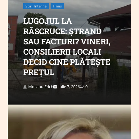
Știri Interne
Timis
LUGOJUL LA
RĂSCRUCE: ȘTRAND
SAU FACTURI? VINERI,
CONSILIERII LOCALI
DECID CINE PLĂTEȘTE
PREȚUL
Mocanu Erich
Iulie 7, 2026
0