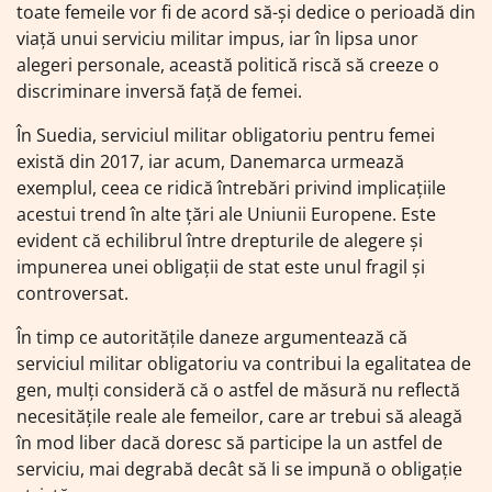
toate femeile vor fi de acord să-și dedice o perioadă din
viață unui serviciu militar impus, iar în lipsa unor
alegeri personale, această politică riscă să creeze o
discriminare inversă față de femei.
În Suedia, serviciul militar obligatoriu pentru femei
există din 2017, iar acum, Danemarca urmează
exemplul, ceea ce ridică întrebări privind implicațiile
acestui trend în alte țări ale Uniunii Europene. Este
evident că echilibrul între drepturile de alegere și
impunerea unei obligații de stat este unul fragil și
controversat.
În timp ce autoritățile daneze argumentează că
serviciul militar obligatoriu va contribui la egalitatea de
gen, mulți consideră că o astfel de măsură nu reflectă
necesitățile reale ale femeilor, care ar trebui să aleagă
în mod liber dacă doresc să participe la un astfel de
serviciu, mai degrabă decât să li se impună o obligație