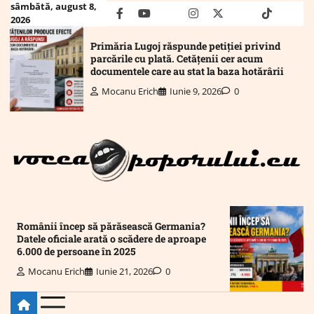
Skip
sâmbătă, august 8,
facebook
youtube
Mail
instagram
twitter
truth
tiktok
wha
2026
to
content
Primăria Lugoj răspunde petiției privind
parcările cu plată. Cetățenii cer acum
documentele care au stat la baza hotărârii
Mocanu Erich
Iunie 9, 2026
0
Românii încep să părăsească Germania?
Datele oficiale arată o scădere de aproape
6.000 de persoane în 2025
Mocanu Erich
Iunie 21, 2026
0