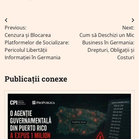
Navigare
Previous:
Next:
în
Cenzura și Blocarea
Cum să Deschizi un Mic
articole
Platformelor de Socializare:
Business în Germania:
Pericolul Libertății
Drepturi, Obligații și
Informației în Germania
Costuri
Publicații conexe