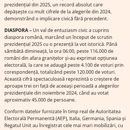
prezidențial din 2025, un record absolut care
depășește cu mult cifrele de la alegerile din 2024,
demonstrând o implicare civică fără precedent.
DIASPORA –
Un val de entuziasm civic a cuprins
diaspora română, marcând un început de scrutin
prezidențial 2025 cu o prezență la vot istorică. Până
sâmbătă dimineață, la ora 06:00, peste 116.000 de
români din afara granițelor și-au exprimat opțiunea
electorală, la care se adaugă peste 4.100 de voturi prin
corespondență, totalizând peste 120.000 de voturi.
Această cifră spectaculoasă reprezintă o creștere de
aproape trei ori față de aceeași perioadă a alegerilor
prezidențiale din noiembrie 2024, când au votat
aproximativ 45.000 de persoane.
Conform datelor furnizate în timp real de Autoritatea
Electorală Permanentă (AEP), Italia, Germania, Spania și
Regatul Unit au înregistrat cele mai mari mobilizări, cu