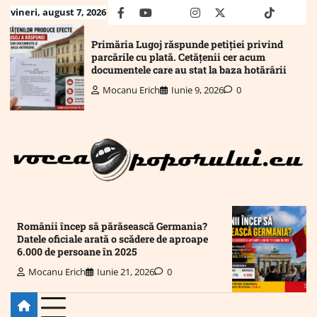
Skip
vineri, august 7, 2026
facebook
youtube
Mail
instagram
twitter
truth
tiktok
wha
to
content
Primăria Lugoj răspunde petiției privind
parcările cu plată. Cetățenii cer acum
documentele care au stat la baza hotărârii
Mocanu Erich
Iunie 9, 2026
0
Românii încep să părăsească Germania?
Datele oficiale arată o scădere de aproape
6.000 de persoane în 2025
Mocanu Erich
Iunie 21, 2026
0