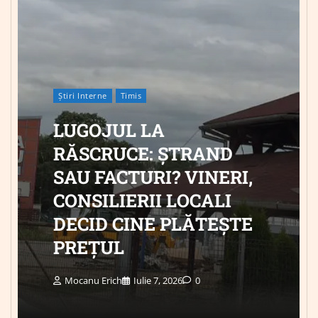
Știri Interne
Timis
LUGOJUL LA
RĂSCRUCE: ȘTRAND
SAU FACTURI? VINERI,
CONSILIERII LOCALI
DECID CINE PLĂTEȘTE
PREȚUL
Mocanu Erich
Iulie 7, 2026
0