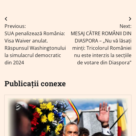
Navigare
Previous:
Next:
în
SUA penalizează România:
MESAJ CĂTRE ROMÂNII DIN
articole
Visa Waiver anulat.
DIASPORA – „Nu vă lăsați
Răspunsul Washingtonului
minți: Tricolorul României
la simulacrul democratic
nu este interzis la secțiile
din 2024
de votare din Diaspora”
Publicații conexe