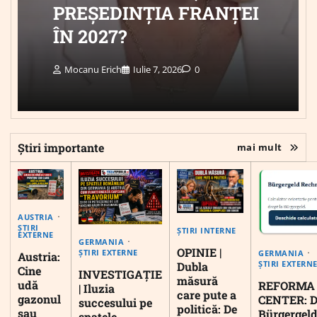
PREȘEDINȚIA FRANȚEI
ÎN 2027?
Mocanu Erich
Iulie 7, 2026
0
Știri importante
mai mult
AUSTRIA
ȘTIRI
ȘTIRI INTERNE
EXTERNE
GERMANIA
OPINIE |
ȘTIRI EXTERNE
GERMANIA
Austria:
ȘTIRI EXTERN
Dubla
Cine
INVESTIGAȚIE
măsură
udă
REFORMA
| Iluzia
care pute a
gazonul
CENTER: D
succesului pe
politică: De
sau
Bürgergeld
spatele