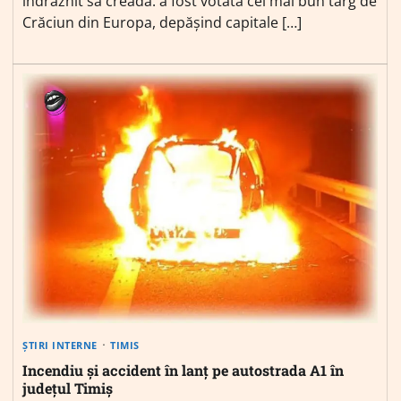
îndrăznit să creadă: a fost votată cel mai bun târg de
Crăciun din Europa, depășind capitale […]
ȘTIRI INTERNE
TIMIS
Incendiu și accident în lanț pe autostrada A1 în
județul Timiș