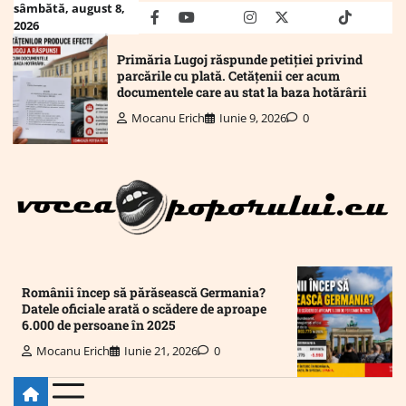
Skip
sâmbătă, august 8,
facebook
youtube
Mail
instagram
twitter
truth
tiktok
wha
2026
to
content
Primăria Lugoj răspunde petiției privind
parcările cu plată. Cetățenii cer acum
documentele care au stat la baza hotărârii
Mocanu Erich
Iunie 9, 2026
0
Românii încep să părăsească Germania?
Datele oficiale arată o scădere de aproape
6.000 de persoane în 2025
Mocanu Erich
Iunie 21, 2026
0