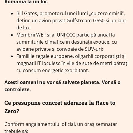
România la un loc
.
Bill Gates, promotorul unei lumi „cu zero emisii”,
deține un avion privat Gulfstream G650 și un iaht
de lux;
Membrii WEF și ai UNFCCC participă anual la
summiturile climatice în destinații exotice, cu
avioane private și convoaie de SUV-uri;
Familiile regale europene, oligarhii corporatiști și
magnații IT locuiesc în vile de sute de metri pătrați
cu consum energetic exorbitant.
Acești oameni nu vor să salveze planeta. Vor să o
controleze.
Ce presupune concret aderarea la Race to
Zero?
Conform angajamentului oficial, un oraș semnatar
trebuie să: