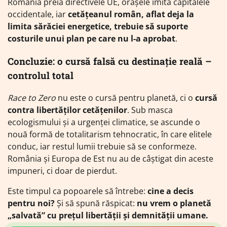
România preia directivele UE, orașele imită capitalele
occidentale, iar
cetățeanul român, aflat deja la
limita sărăciei energetice, trebuie să suporte
costurile unui plan pe care nu l-a aprobat
.
Concluzie: o cursă falsă cu destinație reală –
controlul total
Race to Zero
nu este o cursă pentru planetă, ci o
cursă
contra libertăților cetățenilor
. Sub masca
ecologismului și a urgenței climatice, se ascunde o
nouă formă de totalitarism tehnocratic, în care elitele
conduc, iar restul lumii trebuie să se conformeze.
România și Europa de Est nu au de câștigat din aceste
impuneri, ci doar de pierdut.
Este timpul ca popoarele să întrebe:
cine a decis
pentru noi?
Și să spună răspicat:
nu vrem o planetă
„salvată” cu prețul libertății și demnității umane.