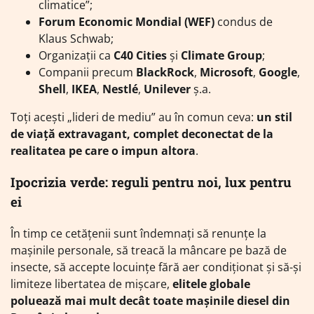
climatice”;
Forum Economic Mondial (WEF)
condus de
Klaus Schwab;
Organizații ca
C40 Cities
și
Climate Group
;
Companii precum
BlackRock
,
Microsoft
,
Google
,
Shell
,
IKEA
,
Nestlé
,
Unilever
ș.a.
Toți acești „lideri de mediu” au în comun ceva:
un stil
de viață extravagant, complet deconectat de la
realitatea pe care o impun altora
.
Ipocrizia verde: reguli pentru noi, lux pentru
ei
În timp ce cetățenii sunt îndemnați să renunțe la
mașinile personale, să treacă la mâncare pe bază de
insecte, să accepte locuințe fără aer condiționat și să-și
limiteze libertatea de mișcare,
elitele globale
poluează mai mult decât toate mașinile diesel din