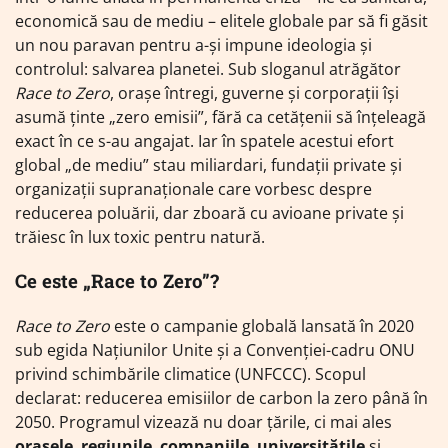
economică sau de mediu – elitele globale par să fi găsit
un nou paravan pentru a-și impune ideologia și
controlul: salvarea planetei. Sub sloganul atrăgător
Race to Zero
, orașe întregi, guverne și corporații își
asumă ținte „zero emisii”, fără ca cetățenii să înțeleagă
exact în ce s-au angajat. Iar în spatele acestui efort
global „de mediu” stau miliardari, fundații private și
organizații supranaționale care vorbesc despre
reducerea poluării, dar zboară cu avioane private și
trăiesc în lux toxic pentru natură.
Ce este „Race to Zero”?
Race to Zero
este o campanie globală lansată în 2020
sub egida Națiunilor Unite și a Convenției-cadru ONU
privind schimbările climatice (UNFCCC). Scopul
declarat: reducerea emisiilor de carbon la zero până în
2050. Programul vizează nu doar țările, ci mai ales
orașele
,
regiunile
,
companiile
,
universitățile
și