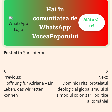
Hai în
comunitatea de
Alătură-
te!
WhatsApp:
VoceaPoporului
Posted in
Știri Interne
Navigare
Previous:
Next:
în
Hoffnung für Adriana – Ein
Dominic Fritz, protejatul
articole
Leben, das wir retten
ideologic al globalismului și
können
simbolul colonizării politice
a României