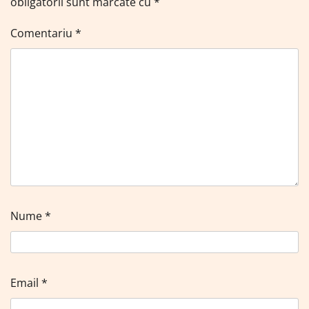
obligatorii sunt marcate cu
*
Comentariu
*
Nume
*
Email
*