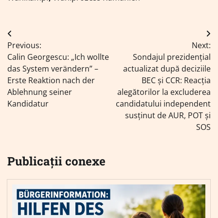
Navigare
Previous:
Next:
în
Calin Georgescu: „Ich wollte
Sondajul prezidențial
articole
das System verändern” –
actualizat după deciziile
Erste Reaktion nach der
BEC și CCR: Reacția
Ablehnung seiner
alegătorilor la excluderea
Kandidatur
candidatului independent
susținut de AUR, POT și
SOS
Publicații conexe