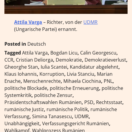
Attila Varga
– Richter, von der
UDMR
(Ungarische Partei) ernannt.
Posted in
Deutsch
Tagged
Attila Varga
,
Bogdan Licu
,
Calin Georgescu
,
CCR
,
Cristian Deliorga
,
Demokratie
,
Demokratieverlust
,
Gheorghe Stan
,
Iulia Scantei
,
Kandidatur abgelehnt
,
Klaus Iohannis
,
Korruption
,
Livia Stanciu
,
Marian
Enache
,
Menschenrechte
,
Mihaela Ciochina
,
PNL
,
politische Blockade
,
politische Erneuerung
,
politische
Systemkritik
,
politische Zensur
,
Präsidentschaftswahlen Rumänien
,
PSD
,
Rechtsstaat
,
rumänische Justiz
,
rumänische Politik
,
rumänische
Verfassung
,
Simina Tanasescu
,
UDMR
,
Unabhängigkeit
,
Verfassungsgericht Rumänien
,
Wahlkampf
,
Wahlprozess Rumänien