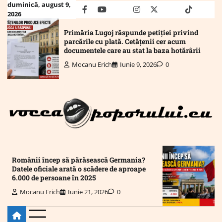
Skip
duminică, august 9,
facebook
youtube
Mail
instagram
twitter
truth
tiktok
wha
2026
to
content
Primăria Lugoj răspunde petiției privind
parcările cu plată. Cetățenii cer acum
documentele care au stat la baza hotărârii
Mocanu Erich
Iunie 9, 2026
0
Românii încep să părăsească Germania?
Datele oficiale arată o scădere de aproape
6.000 de persoane în 2025
Mocanu Erich
Iunie 21, 2026
0