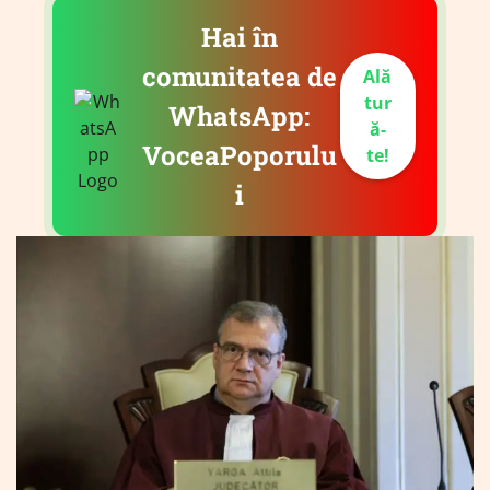
Hai în
comunitatea de
Ală
tur
WhatsApp:
ă-
VoceaPoporulu
te!
i