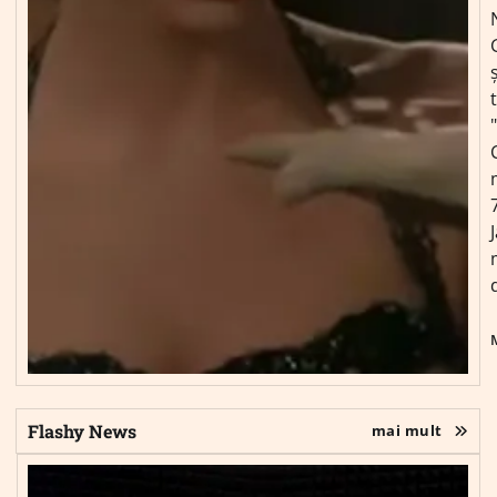
ș
Flashy News
mai mult