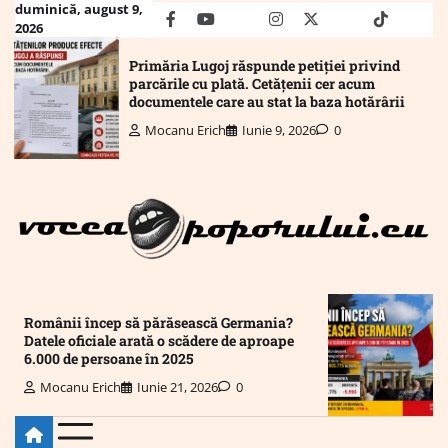
Skip
duminică, august 9,
facebook
youtube
Mail
instagram
twitter
truth
tiktok
wha
2026
to
content
Primăria Lugoj răspunde petiției privind
parcările cu plată. Cetățenii cer acum
documentele care au stat la baza hotărârii
Mocanu Erich
Iunie 9, 2026
0
Românii încep să părăsească Germania?
Datele oficiale arată o scădere de aproape
6.000 de persoane în 2025
Mocanu Erich
Iunie 21, 2026
0