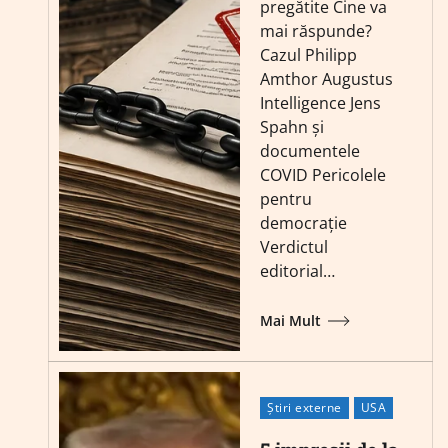
pregătite Cine va
mai răspunde?
Cazul Philipp
Amthor Augustus
Intelligence Jens
Spahn și
documentele
COVID Pericolele
pentru
democrație
Verdictul
editorial…
Mai Mult
Știri externe
USA