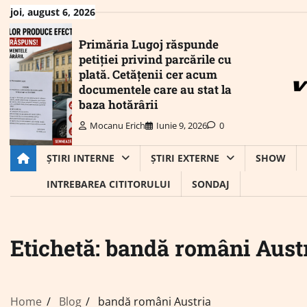
Skip
joi, august 6, 2026
to
content
Primăria Lugoj răspunde
petiției privind parcările cu
plată. Cetățenii cer acum
documentele care au stat la
baza hotărârii
Mocanu Erich
Iunie 9, 2026
0
ȘTIRI INTERNE
ȘTIRI EXTERNE
SHOW
INTREBAREA CITITORULUI
SONDAJ
Etichetă:
bandă români Aust
Home
Blog
bandă români Austria