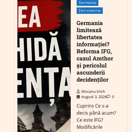
Germania
Știri externe
Germania
limitează
libertatea
informației?
Reforma IFG,
cazul Amthor
și pericolul
ascunderii
decidenților
Mocanu Erich
August 3, 2026
0
Cuprins Ce s-a
decis până acum?
Ce este IFG?
Modificările