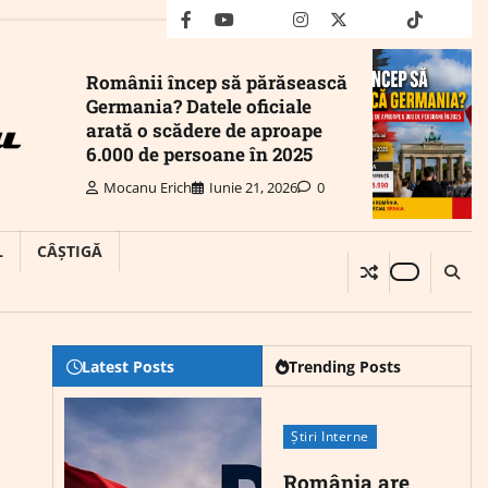
facebook
youtube
Mail
instagram
twitter
truth
tiktok
wha
Românii încep să părăsească
Germania? Datele oficiale
arată o scădere de aproape
6.000 de persoane în 2025
Mocanu Erich
Iunie 21, 2026
0
L
CÂȘTIGĂ
Latest Posts
Trending Posts
Știri Interne
România are