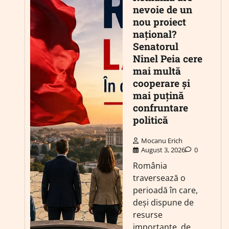
nevoie de un
nou proiect
național?
Senatorul
Ninel Peia cere
mai multă
cooperare și
mai puțină
confruntare
politică
Mocanu Erich
August 3, 2026
0
România
traversează o
perioadă în care,
deși dispune de
resurse
importante, de