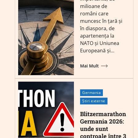
milioane de
români care
muncesc în țară și
în diaspora, de
apartenența la
NATO și Uniunea
Europeană și…
Mai Mult
Germania
Știri externe
Blitzermarathon
Germania 2026:
unde sunt
controale între 3