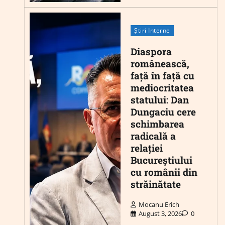
Știri Interne
Diaspora
românească,
față în față cu
mediocritatea
statului: Dan
Dungaciu cere
schimbarea
radicală a
relației
Bucureștiului
cu românii din
străinătate
Mocanu Erich
August 3, 2026
0