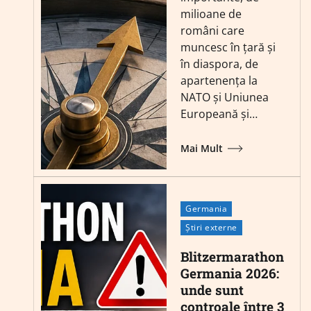
milioane de
români care
muncesc în țară și
în diaspora, de
apartenența la
NATO și Uniunea
Europeană și…
Mai Mult
Germania
Știri externe
Blitzermarathon
Germania 2026:
unde sunt
controale între 3