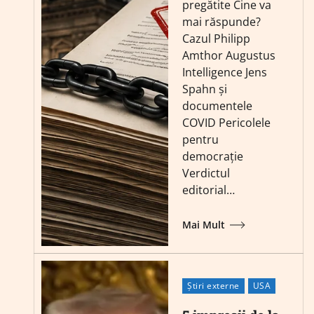
pregătite Cine va
mai răspunde?
Cazul Philipp
Amthor Augustus
Intelligence Jens
Spahn și
documentele
COVID Pericolele
pentru
democrație
Verdictul
editorial…
Mai Mult
Știri externe
USA