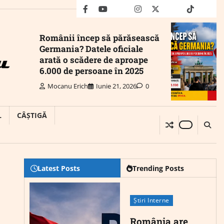
facebook
youtube
Mail
instagram
twitter
truth
tiktok
wha
Românii încep să părăsească
Germania? Datele oficiale
arată o scădere de aproape
6.000 de persoane în 2025
Mocanu Erich
Iunie 21, 2026
0
L
CÂȘTIGĂ
Latest Posts
Trending Posts
Știri Interne
România are