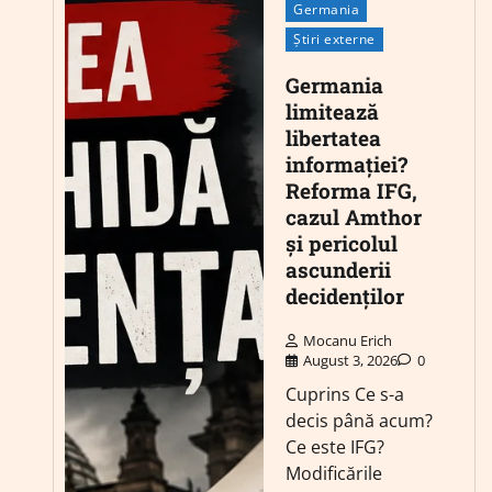
Germania
Știri externe
Germania
limitează
libertatea
informației?
Reforma IFG,
cazul Amthor
și pericolul
ascunderii
decidenților
Mocanu Erich
August 3, 2026
0
Cuprins Ce s-a
decis până acum?
Ce este IFG?
Modificările