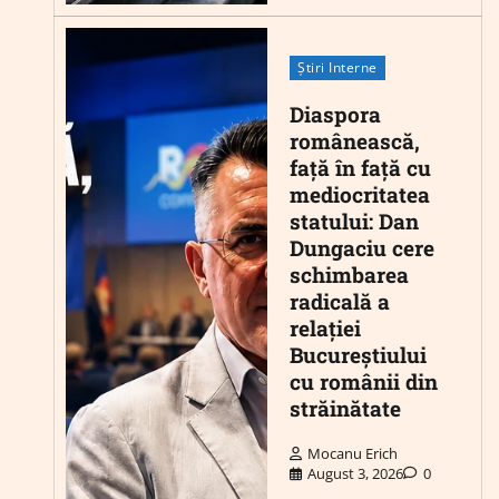
Știri Interne
Diaspora
românească,
față în față cu
mediocritatea
statului: Dan
Dungaciu cere
schimbarea
radicală a
relației
Bucureștiului
cu românii din
străinătate
Mocanu Erich
August 3, 2026
0