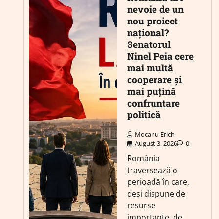
nevoie de un
nou proiect
național?
Senatorul
Ninel Peia cere
mai multă
cooperare și
mai puțină
confruntare
politică
Mocanu Erich
August 3, 2026
0
România
traversează o
perioadă în care,
deși dispune de
resurse
importante, de