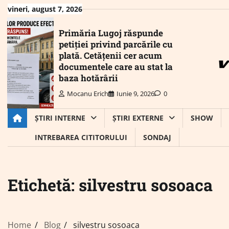
Skip
vineri, august 7, 2026
to
content
Primăria Lugoj răspunde
petiției privind parcările cu
plată. Cetățenii cer acum
documentele care au stat la
baza hotărârii
Mocanu Erich
Iunie 9, 2026
0
ȘTIRI INTERNE
ȘTIRI EXTERNE
SHOW
INTREBAREA CITITORULUI
SONDAJ
Etichetă:
silvestru sosoaca
Home
Blog
silvestru sosoaca