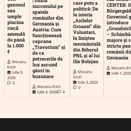
| Iluzia
care pute a
gazonul
CENTER: D
succesului pe
politică: De
sau
Bürgergeld
spatele
la isteria
umple
Guvernul 
românilor din
„Azilelor
piscina
introduce
Germania și
Groazei” din
riscă
„Grundsic
Austria: Cum
Voluntari,
amendă
– Schimbă
funcționează
la liniștea
de până
majore și r
capcana
mormântală
la 1.000
stricte pen
„Travorium” și
din Bihorul
€
românii di
de ce
PNL și al lui
Germania
petrecerile de
Ilie Bolojan
Mocanu
lux ascund
Erich
Mocanu Er
găuri în
Mocanu
Iulie 5,
Iulie 1, 202
buzunare
Erich
2026
Iulie 3, 2026
0
Mocanu Erich
0
Iulie 3, 2026
0