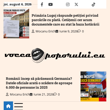
Skip
joi, august 6, 2026
facebook
youtube
Mail
instagram
twitter
truth
tiktok
wha
to
content
Primăria Lugoj răspunde petiției privind
parcările cu plată. Cetățenii cer acum
documentele care au stat la baza hotărârii
Mocanu Erich
Iunie 9, 2026
0
Românii încep să părăsească Germania?
Datele oficiale arată o scădere de aproape
6.000 de persoane în 2025
Mocanu Erich
Iunie 21, 2026
0