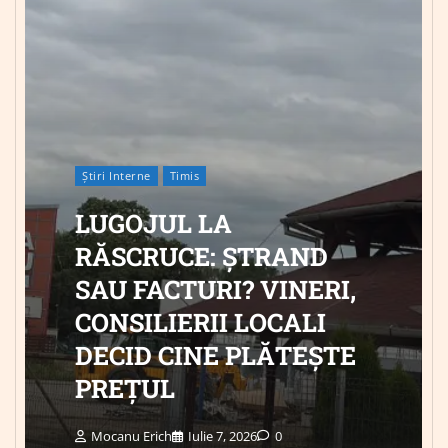
Știri Interne
Timis
LUGOJUL LA
RĂSCRUCE: ȘTRAND
SAU FACTURI? VINERI,
CONSILIERII LOCALI
DECID CINE PLĂTEȘTE
PREȚUL
Mocanu Erich
Iulie 7, 2026
0