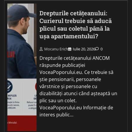
Drepturile cetățeanului:
Curierul trebuie să aducă
plicul sau coletul până la
ușa apartamentului?
Mocanu Erich
Iulie 20, 2026
0
Drepturile cetățeanului ANCOM
răspunde publicației
VoceaPoporului.eu. Ce trebuie să
știe pensionarii, persoanele
vârstnice și persoanele cu
dizabilități atunci când așteaptă un
plic sau un colet.
VoceaPoporului.eu Informație de
interes public…