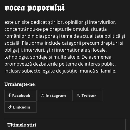
𝖛𝖔𝖈𝖊𝖆 𝖕𝖔𝖕𝖔𝖗𝖚𝖑𝖚𝖎
este un site dedicat știrilor, opiniilor și interviurilor,
concentrându-se pe drepturile omului, situația
românilor din diaspora și teme de actualitate politică și
socială. Platforma include categorii precum drepturi și
obligații, interviuri, știri internaționale și locale,
tehnologie, sondaje și multe altele. De asemenea,
promovează dezbaterile pe teme de interes public,
inclusiv subiecte legate de justiție, muncă și familie.
Urmărește-ne:
Facebook
Instagram
Twitter
Linkedin
Ultimele știri