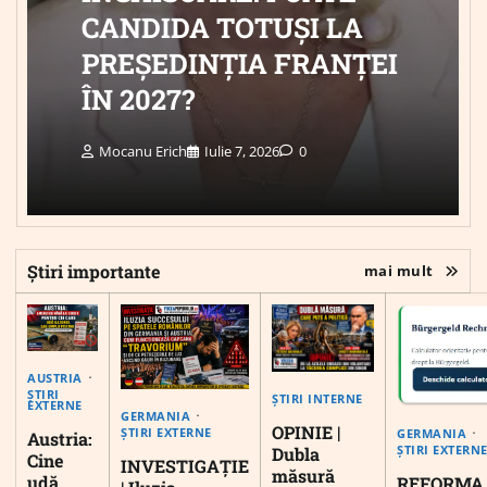
CANDIDA TOTUȘI LA
PREȘEDINȚIA FRANȚEI
ÎN 2027?
Mocanu Erich
Iulie 7, 2026
0
Știri importante
mai mult
AUSTRIA
ȘTIRI
ȘTIRI INTERNE
EXTERNE
GERMANIA
OPINIE |
ȘTIRI EXTERNE
GERMANIA
Austria:
ȘTIRI EXTERN
Dubla
Cine
INVESTIGAȚIE
măsură
udă
REFORMA