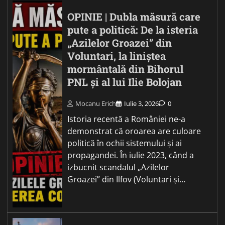
OPINIE | Dubla măsură care
pute a politică: De la isteria
„Azilelor Groazei” din
Voluntari, la liniștea
mormântală din Bihorul
PNL și al lui Ilie Bolojan
Mocanu Erich
Iulie 3, 2026
0
Istoria recentă a României ne-a
demonstrat că oroarea are culoare
politică în ochii sistemului și ai
propagandei. În iulie 2023, când a
izbucnit scandalul „Azilelor
Groazei” din Ilfov (Voluntari și…