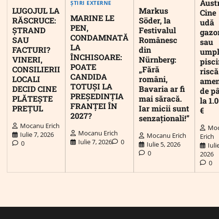
Austr
ȘTIRI EXTERNE
LUGOJUL LA
Markus
Cine
MARINE LE
RĂSCRUCE:
Söder, la
udă
PEN,
ȘTRAND
Festivalul
gazo
CONDAMNATĂ
SAU
Românesc
sau
LA
FACTURI?
din
umpl
ÎNCHISOARE:
VINERI,
Nürnberg:
pisc
POATE
CONSILIERII
„Fără
riscă
CANDIDA
LOCALI
români,
ame
TOTUȘI LA
DECID CINE
Bavaria ar fi
de p
PREȘEDINȚIA
PLĂTEȘTE
mai săracă.
la 1.
FRANȚEI ÎN
PREȚUL
Iar micii sunt
€
2027?
senzaționali!”
Mocanu Erich
Mo
Mocanu Erich
Iulie 7, 2026
Mocanu Erich
Erich
Iulie 7, 2026
0
0
Iulie 5, 2026
Iuli
0
2026
0