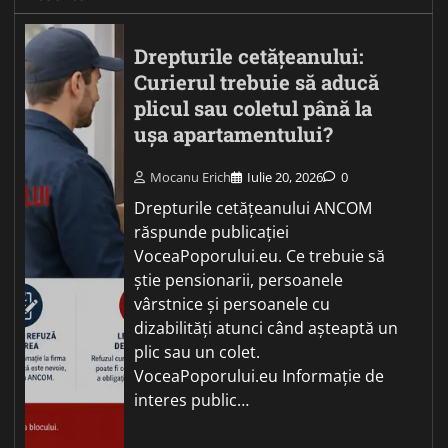
Drepturile cetățeanului:
Curierul trebuie să aducă
plicul sau coletul până la
ușa apartamentului?
Mocanu Erich
Iulie 20, 2026
0
Drepturile cetățeanului ANCOM
răspunde publicației
VoceaPoporului.eu. Ce trebuie să
știe pensionarii, persoanele
vârstnice și persoanele cu
dizabilități atunci când așteaptă un
plic sau un colet.
VoceaPoporului.eu Informație de
interes public…