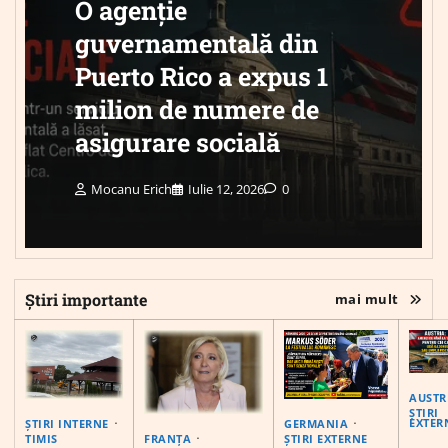
O agenție
guvernamentală din
Puerto Rico a expus 1
milion de numere de
asigurare socială
Mocanu Erich
Iulie 12, 2026
0
Știri importante
mai mult
AUSTR
ȘTIRI
EXTER
ȘTIRI INTERNE
GERMANIA
FRANȚA
TIMIS
ȘTIRI EXTERNE