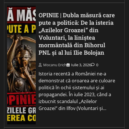
OPINIE | Dubla măsură care
pute a politică: De la isteria
„Azilelor Groazei” din
Voluntari, la liniștea
mormântală din Bihorul
PNL și al lui Ilie Bolojan
Mocanu Erich
Iulie 3, 2026
0
Istoria recentă a României ne-a
demonstrat că oroarea are culoare
politică în ochii sistemului și ai
propagandei. În iulie 2023, când a
izbucnit scandalul „Azilelor
Groazei” din Ilfov (Voluntari și…