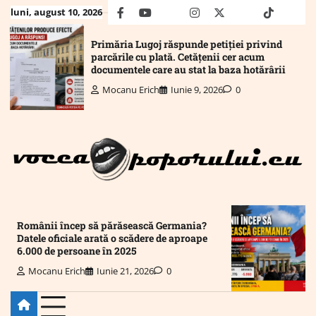
Skip
luni, august 10, 2026
facebook
youtube
Mail
instagram
twitter
truth
tiktok
wha
to
content
Primăria Lugoj răspunde petiției privind
parcările cu plată. Cetățenii cer acum
documentele care au stat la baza hotărârii
Mocanu Erich
Iunie 9, 2026
0
Românii încep să părăsească Germania?
Datele oficiale arată o scădere de aproape
6.000 de persoane în 2025
Mocanu Erich
Iunie 21, 2026
0