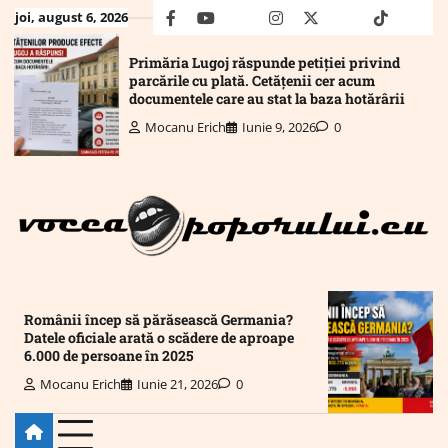
Skip
joi, august 6, 2026
facebook
youtube
Mail
instagram
twitter
truth
tiktok
wha
to
content
Primăria Lugoj răspunde petiției privind
parcările cu plată. Cetățenii cer acum
documentele care au stat la baza hotărârii
Mocanu Erich
Iunie 9, 2026
0
Românii încep să părăsească Germania?
Datele oficiale arată o scădere de aproape
6.000 de persoane în 2025
Mocanu Erich
Iunie 21, 2026
0