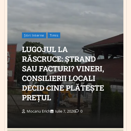
Știri Interne
Timis
LUGOJUL LA
RĂSCRUCE: ȘTRAND
SAU FACTURI? VINERI,
CONSILIERII LOCALI
DECID CINE PLĂTEȘTE
PREȚUL
Mocanu Erich
Iulie 7, 2026
0