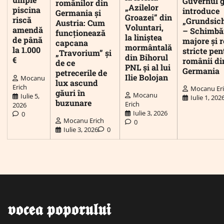
Guvernul 
românilor din
„Azilelor
piscina
introduce
Germania și
Groazei” din
riscă
„Grundsic
Austria: Cum
Voluntari,
amendă
– Schimbă
funcționează
la liniștea
de până
majore și r
capcana
mormântală
la 1.000
stricte pen
„Travorium” și
din Bihorul
€
românii di
de ce
PNL și al lui
Germania
petrecerile de
Ilie Bolojan
Mocanu
lux ascund
Erich
Mocanu Er
găuri în
Mocanu
Iulie 5,
Iulie 1, 202
buzunare
Erich
2026
Iulie 3, 2026
0
Mocanu Erich
0
Iulie 3, 2026
0
𝖛𝖔𝖈𝖊𝖆 𝖕𝖔𝖕𝖔𝖗𝖚𝖑𝖚𝖎