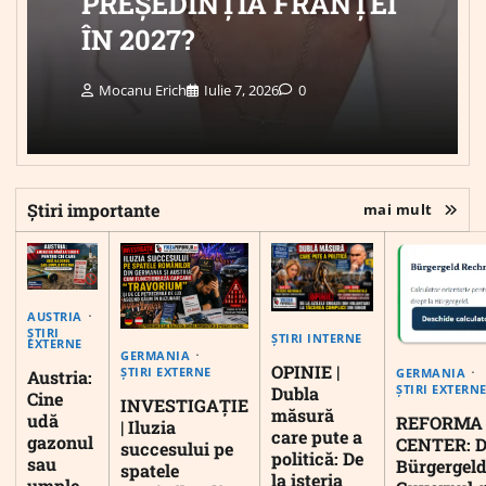
PREȘEDINȚIA FRANȚEI
ÎN 2027?
Mocanu Erich
Iulie 7, 2026
0
Știri importante
mai mult
AUSTRIA
ȘTIRI
ȘTIRI INTERNE
EXTERNE
GERMANIA
OPINIE |
ȘTIRI EXTERNE
GERMANIA
Austria:
ȘTIRI EXTERN
Dubla
Cine
INVESTIGAȚIE
măsură
udă
REFORMA
| Iluzia
care pute a
gazonul
CENTER: D
succesului pe
politică: De
sau
Bürgergeld
spatele
la isteria
umple