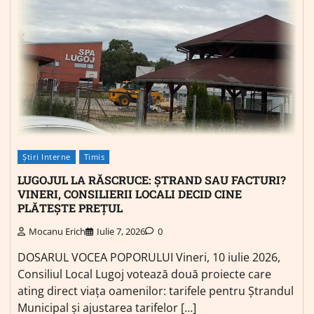
Știri Interne
Timis
LUGOJUL LA RĂSCRUCE: ȘTRAND SAU FACTURI?
VINERI, CONSILIERII LOCALI DECID CINE
PLĂTEȘTE PREȚUL
Mocanu Erich
Iulie 7, 2026
0
DOSARUL VOCEA POPORULUI Vineri, 10 iulie 2026,
Consiliul Local Lugoj votează două proiecte care
ating direct viața oamenilor: tarifele pentru Ștrandul
Municipal și ajustarea tarifelor […]