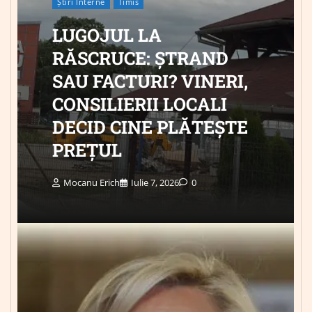
Știri Interne
Timis
LUGOJUL LA
RĂSCRUCE: ȘTRAND
SAU FACTURI? VINERI,
CONSILIERII LOCALI
DECID CINE PLĂTEȘTE
PREȚUL
Mocanu Erich
Iulie 7, 2026
0