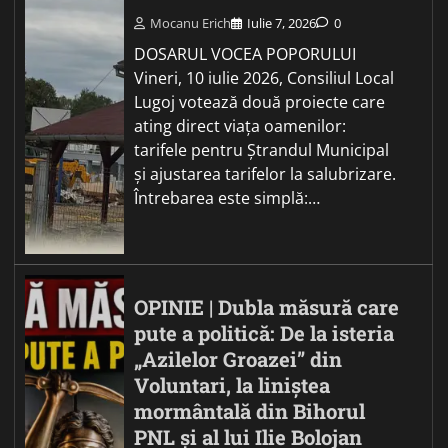
Mocanu Erich
Iulie 7, 2026
0
DOSARUL VOCEA POPORULUI
Vineri, 10 iulie 2026, Consiliul Local
Lugoj votează două proiecte care
ating direct viața oamenilor:
tarifele pentru Ștrandul Municipal
și ajustarea tarifelor la salubrizare.
Întrebarea este simplă:…
OPINIE | Dubla măsură care
pute a politică: De la isteria
„Azilelor Groazei” din
Voluntari, la liniștea
mormântală din Bihorul
PNL și al lui Ilie Bolojan