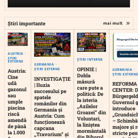
Știri importante
mai mult
AUSTRIA
ȘTIRI
ȘTIRI INTERNE
EXTERNE
GERMANIA
OPINIE |
ȘTIRI EXTERNE
GERMANIA
Austria:
ȘTIRI EXTERN
Dubla
Cine
INVESTIGAȚIE
măsură
udă
REFORMA
| Iluzia
care pute a
gazonul
CENTER: D
succesului pe
politică: De
sau
Bürgergeld
spatele
la isteria
umple
Guvernul 
românilor din
„Azilelor
piscina
introduce
Germania și
Groazei” din
riscă
„Grundsic
Austria: Cum
Voluntari,
amendă
– Schimbă
funcționează
la liniștea
de până
majore și r
capcana
mormântală
la 1.000
stricte pen
„Travorium” și
din Bihorul