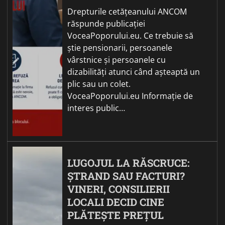
Drepturile cetățeanului ANCOM
răspunde publicației
VoceaPoporului.eu. Ce trebuie să
știe pensionarii, persoanele
vârstnice și persoanele cu
dizabilități atunci când așteaptă un
plic sau un colet.
VoceaPoporului.eu Informație de
interes public…
LUGOJUL LA RĂSCRUCE:
ȘTRAND SAU FACTURI?
VINERI, CONSILIERII
LOCALI DECID CINE
PLĂTEȘTE PREȚUL