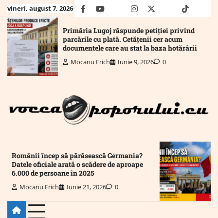
Skip
vineri, august 7, 2026
facebook
youtube
Mail
instagram
twitter
truth
tiktok
wha
to
content
Primăria Lugoj răspunde petiției privind
parcările cu plată. Cetățenii cer acum
documentele care au stat la baza hotărârii
Mocanu Erich
Iunie 9, 2026
0
Românii încep să părăsească Germania?
Datele oficiale arată o scădere de aproape
6.000 de persoane în 2025
Mocanu Erich
Iunie 21, 2026
0