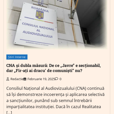
Știri Interne
CNA și dubla măsură: De ce „Javre” e secționabil,
dar „Fir-ați ai dracu’ de comuniști” nu?
Redactie
Februarie 19, 2025
0
Consiliul Național al Audiovizualului (CNA) continuă
să își demonstreze incoerența și aplicarea selectivă
a sancțiunilor, punând sub semnul întrebării
imparțialitatea instituției. Dacă în cazul Realitatea
[…]