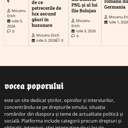
€
românii di
de ce
PNL și al lui
Germania
petrecerile de
Ilie Bolojan
Mocanu
lux ascund
Erich
Mocanu Er
găuri în
Mocanu
Iulie 5,
Iulie 1, 202
buzunare
Erich
2026
Iulie 3, 2026
0
Mocanu Erich
0
Iulie 3, 2026
0
𝖛𝖔𝖈𝖊𝖆 𝖕𝖔𝖕𝖔𝖗𝖚𝖑𝖚𝖎
este un site dedicat știrilor, opiniilor și interviurilor,
concentrându-se pe drepturile omului, situația
românilor din diaspora și teme de actualitate politică și
socială. Platforma include categorii precum drepturi și
obligații, interviuri, știri internaționale și locale,