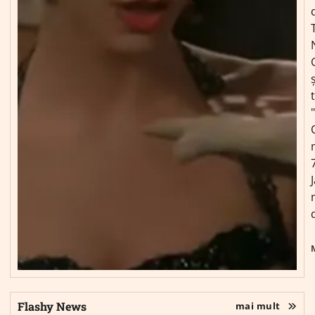
ș
Flashy News
mai mult