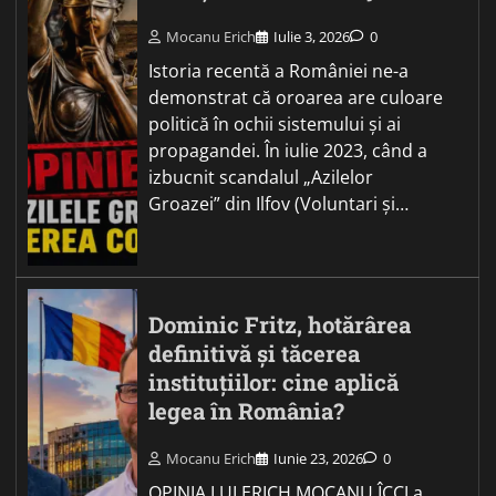
Mocanu Erich
Iulie 3, 2026
0
Istoria recentă a României ne-a
demonstrat că oroarea are culoare
politică în ochii sistemului și ai
propagandei. În iulie 2023, când a
izbucnit scandalul „Azilelor
Groazei” din Ilfov (Voluntari și…
Dominic Fritz, hotărârea
definitivă și tăcerea
instituțiilor: cine aplică
legea în România?
Mocanu Erich
Iunie 23, 2026
0
OPINIA LUI ERICH MOCANU ÎCCJ a