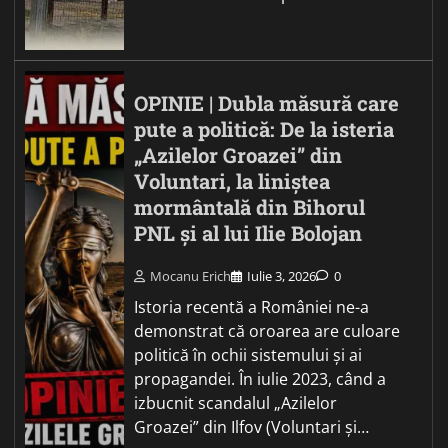
OPINIE | Dubla măsură care
pute a politică: De la isteria
„Azilelor Groazei” din
Voluntari, la liniștea
mormântală din Bihorul
PNL și al lui Ilie Bolojan
Mocanu Erich
Iulie 3, 2026
0
Istoria recentă a României ne-a
demonstrat că oroarea are culoare
politică în ochii sistemului și ai
propagandei. În iulie 2023, când a
izbucnit scandalul „Azilelor
Groazei” din Ilfov (Voluntari și…