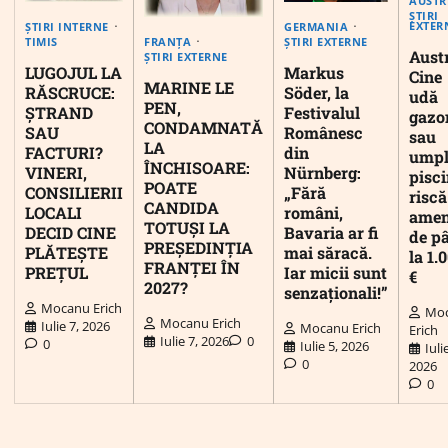
AUSTR
ȘTIRI
EXTER
ȘTIRI INTERNE
GERMANIA
FRANȚA
TIMIS
ȘTIRI EXTERNE
Austr
ȘTIRI EXTERNE
LUGOJUL LA
Markus
Cine
MARINE LE
RĂSCRUCE:
Söder, la
udă
PEN,
ȘTRAND
Festivalul
gazo
CONDAMNATĂ
SAU
Românesc
sau
LA
FACTURI?
din
umpl
ÎNCHISOARE:
VINERI,
Nürnberg:
pisc
POATE
CONSILIERII
„Fără
riscă
CANDIDA
LOCALI
români,
ame
TOTUȘI LA
DECID CINE
Bavaria ar fi
de p
PREȘEDINȚIA
PLĂTEȘTE
mai săracă.
la 1.
FRANȚEI ÎN
PREȚUL
Iar micii sunt
€
2027?
senzaționali!”
Mocanu Erich
Mo
Mocanu Erich
Iulie 7, 2026
Mocanu Erich
Erich
Iulie 7, 2026
0
0
Iulie 5, 2026
Iuli
0
2026
0