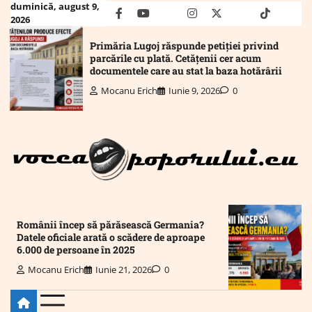
Skip
duminică, august 9,
facebook
youtube
Mail
instagram
twitter
truth
tiktok
wha
2026
to
content
Primăria Lugoj răspunde petiției privind
parcările cu plată. Cetățenii cer acum
documentele care au stat la baza hotărârii
Mocanu Erich
Iunie 9, 2026
0
Românii încep să părăsească Germania?
Datele oficiale arată o scădere de aproape
6.000 de persoane în 2025
Mocanu Erich
Iunie 21, 2026
0