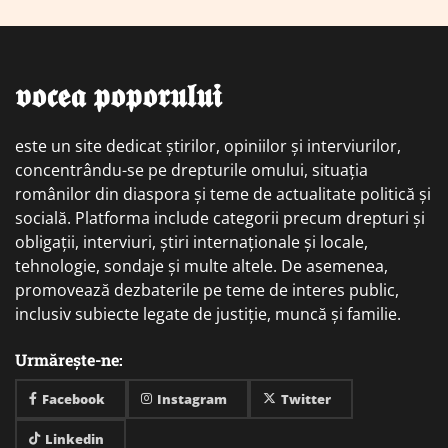
𝖛𝖔𝖈𝖊𝖆 𝖕𝖔𝖕𝖔𝖗𝖚𝖑𝖚𝖎
este un site dedicat știrilor, opiniilor și interviurilor,
concentrându-se pe drepturile omului, situația
românilor din diaspora și teme de actualitate politică și
socială. Platforma include categorii precum drepturi și
obligații, interviuri, știri internaționale și locale,
tehnologie, sondaje și multe altele. De asemenea,
promovează dezbaterile pe teme de interes public,
inclusiv subiecte legate de justiție, muncă și familie.
Urmărește-ne:
Facebook
Instagram
Twitter
Linkedin