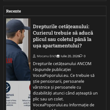
Recente
Drepturile cetățeanului:
Curierul trebuie să aducă
plicul sau coletul până la
ușa apartamentului?
Mocanu Erich
Iulie 20, 2026
0
Drepturile cetățeanului ANCOM
răspunde publicației
VoceaPoporului.eu. Ce trebuie să
știe pensionarii, persoanele
vârstnice și persoanele cu
dizabilități atunci când așteaptă un
plic sau un colet.
VoceaPoporului.eu Informație de