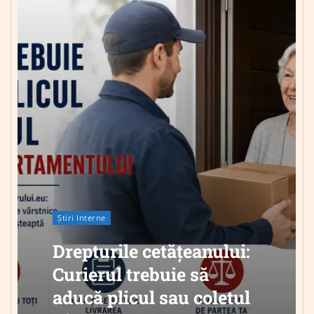
Știri Interne
Drepturile cetățeanului:
Curierul trebuie să
aducă plicul sau coletul