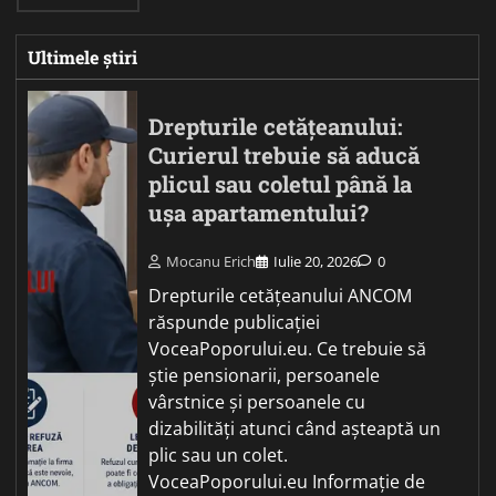
Ultimele știri
Drepturile cetățeanului:
Curierul trebuie să aducă
plicul sau coletul până la
ușa apartamentului?
Mocanu Erich
Iulie 20, 2026
0
Drepturile cetățeanului ANCOM
răspunde publicației
VoceaPoporului.eu. Ce trebuie să
știe pensionarii, persoanele
vârstnice și persoanele cu
dizabilități atunci când așteaptă un
plic sau un colet.
VoceaPoporului.eu Informație de