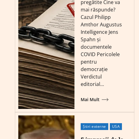
pregătite Cine va
mai răspunde?
Cazul Philipp
Amthor Augustus
Intelligence Jens
Spahn și
documentele
COVID Pericolele
pentru
democrație
Verdictul
editorial…
Mai Mult
Știri externe
USA