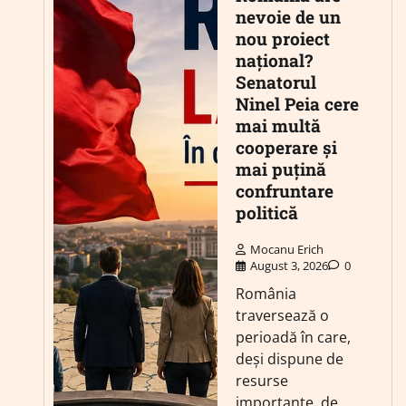
nevoie de un
nou proiect
național?
Senatorul
Ninel Peia cere
mai multă
cooperare și
mai puțină
confruntare
politică
Mocanu Erich
August 3, 2026
0
România
traversează o
perioadă în care,
deși dispune de
resurse
importante, de