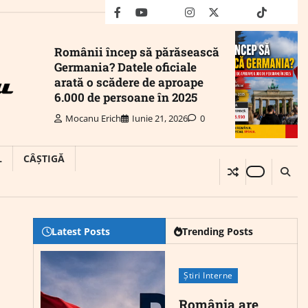
facebook
youtube
Mail
instagram
twitter
truth
tiktok
wha
Românii încep să părăsească
Germania? Datele oficiale
arată o scădere de aproape
6.000 de persoane în 2025
Mocanu Erich
Iunie 21, 2026
0
L
CÂȘTIGĂ
Latest Posts
Trending Posts
Știri Interne
România are