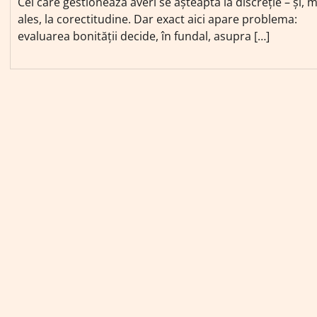
Cei care gestionează averi se așteaptă la discreție – și, m
ales, la corectitudine. Dar exact aici apare problema:
evaluarea bonității decide, în fundal, asupra […]