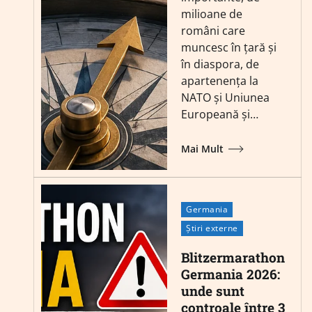
milioane de
români care
muncesc în țară și
în diaspora, de
apartenența la
NATO și Uniunea
Europeană și…
Mai Mult
Germania
Știri externe
Blitzermarathon
Germania 2026:
unde sunt
controale între 3