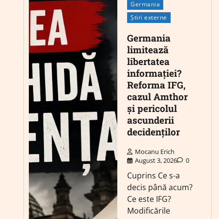
Germania
Știri externe
Germania
limitează
libertatea
informației?
Reforma IFG,
cazul Amthor
și pericolul
ascunderii
decidenților
Mocanu Erich
August 3, 2026
0
Cuprins Ce s-a
decis până acum?
Ce este IFG?
Modificările