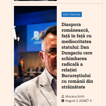
Știri Interne
Diaspora
românească,
față în față cu
mediocritatea
statului: Dan
Dungaciu cere
schimbarea
radicală a
relației
Bucureștiului
cu românii din
străinătate
Mocanu Erich
August 3, 2026
0