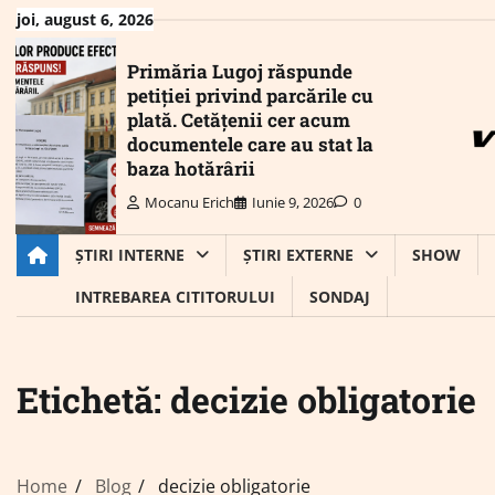
Skip
joi, august 6, 2026
to
content
Primăria Lugoj răspunde
petiției privind parcările cu
plată. Cetățenii cer acum
documentele care au stat la
baza hotărârii
Mocanu Erich
Iunie 9, 2026
0
ȘTIRI INTERNE
ȘTIRI EXTERNE
SHOW
INTREBAREA CITITORULUI
SONDAJ
Etichetă:
decizie obligatorie
Home
Blog
decizie obligatorie