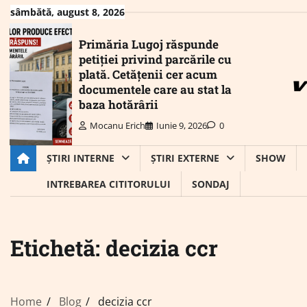
Skip
sâmbătă, august 8, 2026
to
content
Primăria Lugoj răspunde
petiției privind parcările cu
plată. Cetățenii cer acum
documentele care au stat la
baza hotărârii
Mocanu Erich
Iunie 9, 2026
0
ȘTIRI INTERNE
ȘTIRI EXTERNE
SHOW
INTREBAREA CITITORULUI
SONDAJ
Etichetă:
decizia ccr
Home
Blog
decizia ccr