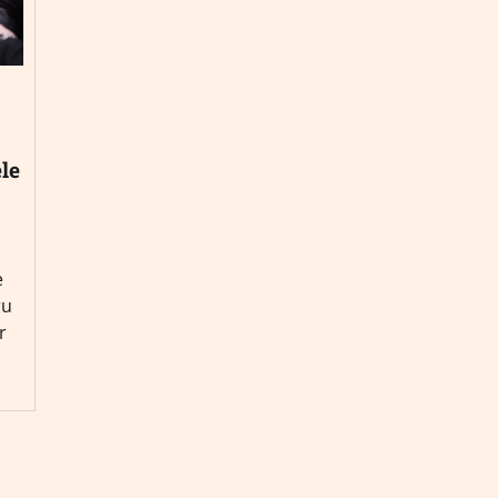
le
e
ru
r