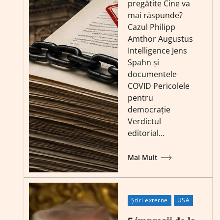
pregătite Cine va
mai răspunde?
Cazul Philipp
Amthor Augustus
Intelligence Jens
Spahn și
documentele
COVID Pericolele
pentru
democrație
Verdictul
editorial…
Mai Mult
Știri externe
USA