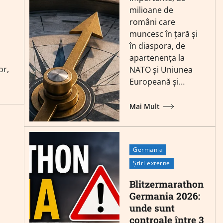
milioane de
români care
muncesc în țară și
în diaspora, de
apartenența la
or,
NATO și Uniunea
Europeană și…
Mai Mult
Germania
Știri externe
Blitzermarathon
Germania 2026:
unde sunt
controale între 3