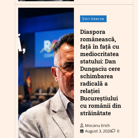
Știri Interne
Diaspora
românească,
față în față cu
mediocritatea
statului: Dan
Dungaciu cere
schimbarea
radicală a
relației
Bucureștiului
cu românii din
străinătate
Mocanu Erich
August 3, 2026
0