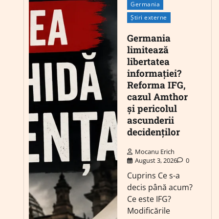
Germania
Știri externe
Germania
limitează
libertatea
informației?
Reforma IFG,
cazul Amthor
și pericolul
ascunderii
decidenților
Mocanu Erich
August 3, 2026
0
Cuprins Ce s-a
decis până acum?
Ce este IFG?
Modificările