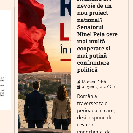
nevoie de un
nou proiect
național?
Senatorul
Ninel Peia cere
mai multă
cooperare și
mai puțină
confruntare
politică
Mocanu Erich
August 3, 2026
0
România
traversează o
perioadă în care,
deși dispune de
resurse
importante, de