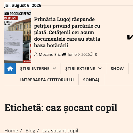
Skip
joi, august 6, 2026
to
content
Primăria Lugoj răspunde
petiției privind parcările cu
plată. Cetățenii cer acum
documentele care au stat la
baza hotărârii
Mocanu Erich
Iunie 9, 2026
0
ȘTIRI INTERNE
ȘTIRI EXTERNE
SHOW
INTREBAREA CITITORULUI
SONDAJ
Etichetă:
caz șocant copil
Home
Blog
caz șocant copil