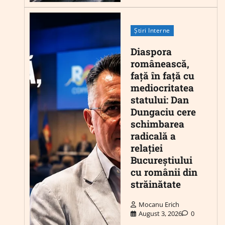
Știri Interne
Diaspora
românească,
față în față cu
mediocritatea
statului: Dan
Dungaciu cere
schimbarea
radicală a
relației
Bucureștiului
cu românii din
străinătate
Mocanu Erich
August 3, 2026
0