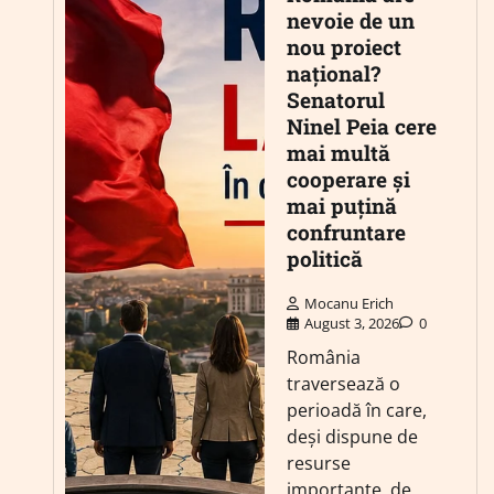
nevoie de un
nou proiect
național?
Senatorul
Ninel Peia cere
mai multă
cooperare și
mai puțină
confruntare
politică
Mocanu Erich
August 3, 2026
0
România
traversează o
perioadă în care,
deși dispune de
resurse
importante, de