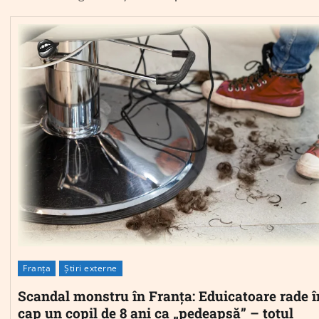
Franța
Știri externe
Scandal monstru în Franța: Eduicatoare rade î
cap un copil de 8 ani ca „pedeapsă” – totul