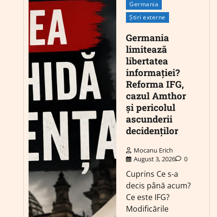
Germania
Știri externe
Germania
limitează
libertatea
informației?
Reforma IFG,
cazul Amthor
și pericolul
ascunderii
decidenților
Mocanu Erich
August 3, 2026
0
Cuprins Ce s-a
decis până acum?
Ce este IFG?
Modificările