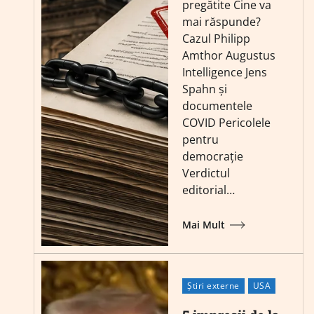
pregătite Cine va
mai răspunde?
Cazul Philipp
Amthor Augustus
Intelligence Jens
Spahn și
documentele
COVID Pericolele
pentru
democrație
Verdictul
editorial…
Mai Mult
Știri externe
USA