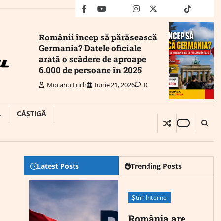
facebook
youtube
Mail
instagram
twitter
truth
tiktok
wha
Românii încep să părăsească
Germania? Datele oficiale
arată o scădere de aproape
6.000 de persoane în 2025
Mocanu Erich
Iunie 21, 2026
0
L
CÂȘTIGĂ
Latest Posts
Trending Posts
Știri Interne
România are