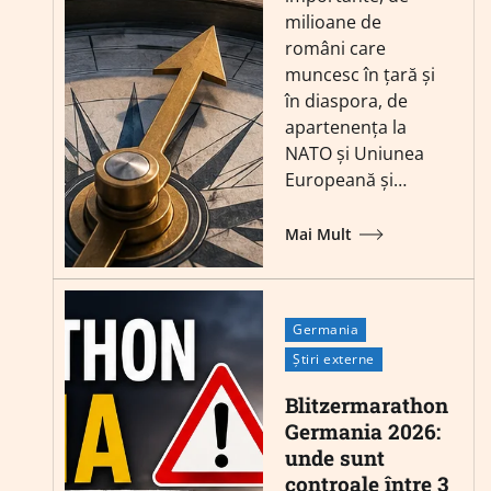
milioane de
români care
muncesc în țară și
în diaspora, de
apartenența la
NATO și Uniunea
Europeană și…
Mai Mult
Germania
Știri externe
Blitzermarathon
Germania 2026:
unde sunt
controale între 3