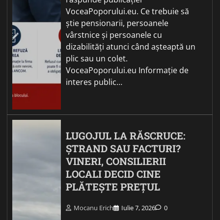
VoceaPoporului.eu. Ce trebuie să
știe pensionarii, persoanele
vârstnice și persoanele cu
dizabilități atunci când așteaptă un
plic sau un colet.
VoceaPoporului.eu Informație de
interes public…
LUGOJUL LA RĂSCRUCE:
ȘTRAND SAU FACTURI?
VINERI, CONSILIERII
LOCALI DECID CINE
PLĂTEȘTE PREȚUL
Mocanu Erich
Iulie 7, 2026
0