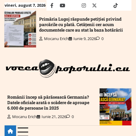
Skip
vineri, august 7, 2026
facebook
youtube
Mail
instagram
twitter
truth
tiktok
wha
to
content
Primăria Lugoj răspunde petiției privind
parcările cu plată. Cetățenii cer acum
documentele care au stat la baza hotărârii
Mocanu Erich
Iunie 9, 2026
0
Românii încep să părăsească Germania?
Datele oficiale arată o scădere de aproape
6.000 de persoane în 2025
Mocanu Erich
Iunie 21, 2026
0