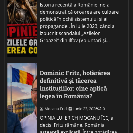
Istoria recentă a României ne-a
demonstrat că oroarea are culoare
politică în ochii sistemului și ai
propagandei. În iulie 2023, când a
izbucnit scandalul „Azilelor
Groazei” din Ilfov (Voluntari și…
Dominic Fritz, hotărârea
definitivă și tăcerea
instituțiilor: cine aplică
legea în România?
Mocanu Erich
Iunie 23, 2026
0
OPINIA LUI ERICH MOCANU ÎCCJ a
decis. Fritz rămâne. România
așteaptă explicații. Între hotărârea