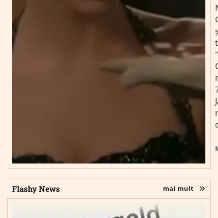
ș
Flashy News
mai mult