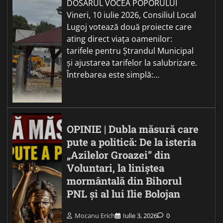
DOSARUL VOCEA POPORULUI
Vineri, 10 iulie 2026, Consiliul Local
Lugoj votează două proiecte care
ating direct viața oamenilor:
tarifele pentru Ștrandul Municipal
și ajustarea tarifelor la salubrizare.
Întrebarea este simplă:…
OPINIE | Dubla măsură care
pute a politică: De la isteria
„Azilelor Groazei” din
Voluntari, la liniștea
mormântală din Bihorul
PNL și al lui Ilie Bolojan
Mocanu Erich
Iulie 3, 2026
0