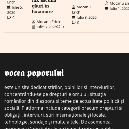
Erich
Mocanu Er
găuri în
Mocanu
Iulie 5,
Iulie 1, 202
buzunare
Erich
2026
Iulie 3, 2026
0
Mocanu Erich
0
Iulie 3, 2026
0
𝖛𝖔𝖈𝖊𝖆 𝖕𝖔𝖕𝖔𝖗𝖚𝖑𝖚𝖎
este un site dedicat știrilor, opiniilor și interviurilor,
concentrându-se pe drepturile omului, situația
românilor din diaspora și teme de actualitate politică și
socială. Platforma include categorii precum drepturi și
obligații, interviuri, știri internaționale și locale,
tehnologie, sondaje și multe altele. De asemenea,
promovează dezbaterile pe teme de interes public,