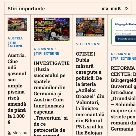
Știri importante
mai mult
AUSTRIA
ȘTIRI
ȘTIRI INTERNE
EXTERNE
GERMANIA
OPINIE |
ȘTIRI EXTERNE
GERMANIA
Austria:
ȘTIRI EXTERN
Dubla
Cine
INVESTIGAȚIE
măsură
udă
REFORMA
| Iluzia
care pute a
gazonul
CENTER: D
succesului pe
politică: De
sau
Bürgergeld
spatele
la isteria
umple
Guvernul 
românilor din
„Azilelor
piscina
introduce
Germania și
Groazei” din
riscă
„Grundsic
Austria: Cum
Voluntari,
amendă
– Schimbă
funcționează
la liniștea
de până
majore și r
capcana
mormântală
la 1.000
stricte pen
„Travorium” și
din Bihorul
€
românii di
de ce
PNL și al lui
Germania
petrecerile de
Ilie Bolojan
Mocanu
lux ascund