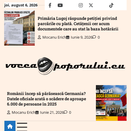
Skip
joi, august 6, 2026
facebook
youtube
Mail
instagram
twitter
truth
tiktok
wha
to
content
Primăria Lugoj răspunde petiției privind
parcările cu plată. Cetățenii cer acum
documentele care au stat la baza hotărârii
Mocanu Erich
Iunie 9, 2026
0
Românii încep să părăsească Germania?
Datele oficiale arată o scădere de aproape
6.000 de persoane în 2025
Mocanu Erich
Iunie 21, 2026
0