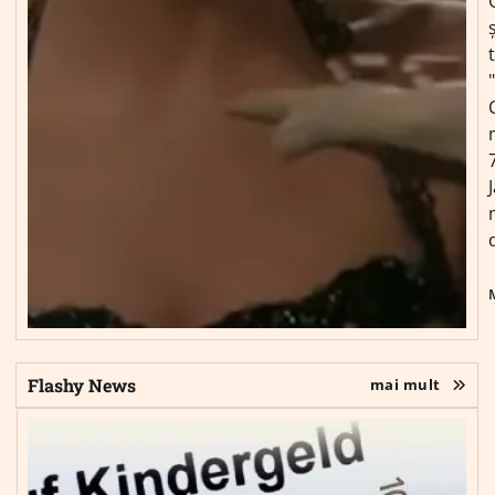
ș
Flashy News
mai mult