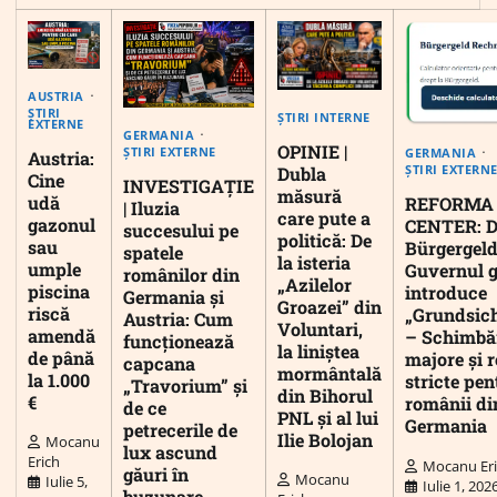
AUSTRIA
ȘTIRI
ȘTIRI INTERNE
EXTERNE
GERMANIA
OPINIE |
ȘTIRI EXTERNE
GERMANIA
Austria:
ȘTIRI EXTERN
Dubla
Cine
INVESTIGAȚIE
măsură
udă
REFORMA
| Iluzia
care pute a
gazonul
CENTER: D
succesului pe
politică: De
sau
Bürgergeld
spatele
la isteria
umple
Guvernul 
românilor din
„Azilelor
piscina
introduce
Germania și
Groazei” din
riscă
„Grundsic
Austria: Cum
Voluntari,
amendă
– Schimbă
funcționează
la liniștea
de până
majore și r
capcana
mormântală
la 1.000
stricte pen
„Travorium” și
din Bihorul
€
românii di
de ce
PNL și al lui
Germania
petrecerile de
Ilie Bolojan
Mocanu
lux ascund
Erich
Mocanu Er
găuri în
Mocanu
Iulie 5,
Iulie 1, 202
buzunare