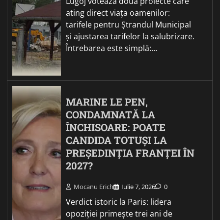
Lugoj votează două proiecte care
ating direct viața oamenilor:
tarifele pentru Ștrandul Municipal
și ajustarea tarifelor la salubrizare.
Întrebarea este simplă:…
MARINE LE PEN,
CONDAMNATĂ LA
ÎNCHISOARE: POATE
CANDIDA TOTUȘI LA
PREȘEDINȚIA FRANȚEI ÎN
2027?
Mocanu Erich
Iulie 7, 2026
0
Verdict istoric la Paris: lidera
opoziției primește trei ani de