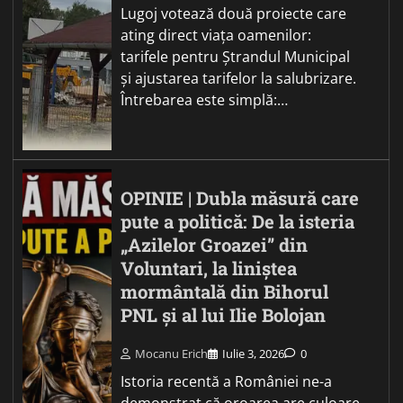
Lugoj votează două proiecte care
ating direct viața oamenilor:
tarifele pentru Ștrandul Municipal
și ajustarea tarifelor la salubrizare.
Întrebarea este simplă:…
OPINIE | Dubla măsură care
pute a politică: De la isteria
„Azilelor Groazei” din
Voluntari, la liniștea
mormântală din Bihorul
PNL și al lui Ilie Bolojan
Mocanu Erich
Iulie 3, 2026
0
Istoria recentă a României ne-a