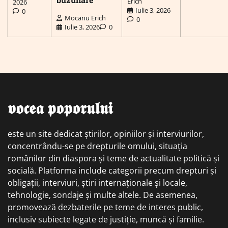
Erich
2026
Iulie 3, 2026
0
Mocanu Erich
0
Iulie 3, 2026
0
𝖛𝖔𝖈𝖊𝖆 𝖕𝖔𝖕𝖔𝖗𝖚𝖑𝖚𝖎
este un site dedicat știrilor, opiniilor și interviurilor,
concentrându-se pe drepturile omului, situația
românilor din diaspora și teme de actualitate politică și
socială. Platforma include categorii precum drepturi și
obligații, interviuri, știri internaționale și locale,
tehnologie, sondaje și multe altele. De asemenea,
promovează dezbaterile pe teme de interes public,
inclusiv subiecte legate de justiție, muncă și familie.