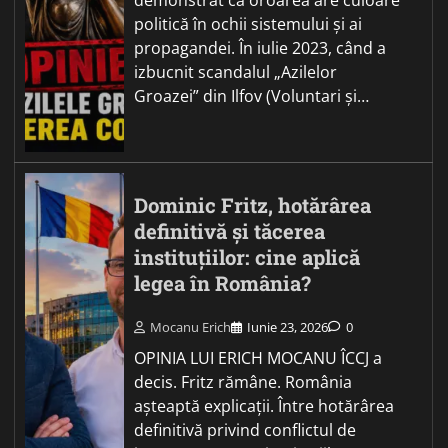
demonstrat că oroarea are culoare
politică în ochii sistemului și ai
propagandei. În iulie 2023, când a
izbucnit scandalul „Azilelor
Groazei” din Ilfov (Voluntari și…
Dominic Fritz, hotărârea
definitivă și tăcerea
instituțiilor: cine aplică
legea în România?
Mocanu Erich
Iunie 23, 2026
0
OPINIA LUI ERICH MOCANU ÎCCJ a
decis. Fritz rămâne. România
așteaptă explicații. Între hotărârea
definitivă privind conflictul de