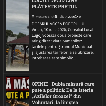
LOCALI DECID CINE
PLĂTEȘTE PREȚUL
Mocanu Erich
Iulie 7, 2026
0
DOSARUL VOCEA POPORULUI
Vineri, 10 iulie 2026, Consiliul Local
Lugoj votează două proiecte care
ating direct viața oamenilor:
tarifele pentru Ștrandul Municipal
și ajustarea tarifelor la salubrizare.
Întrebarea este simplă:…
OPINIE | Dubla măsură care
pute a politică: De la isteria
„Azilelor Groazei” din
Voluntari, la liniștea