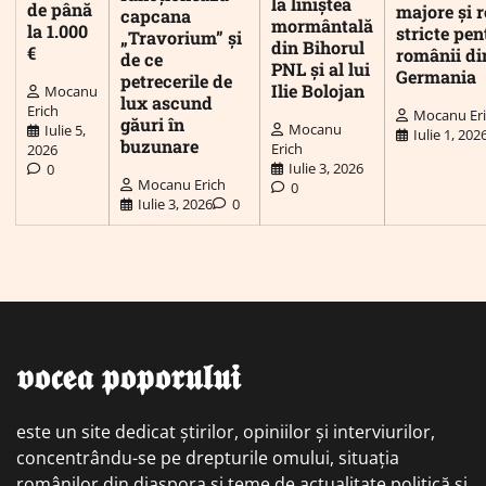
la liniștea
de până
majore și r
capcana
mormântală
la 1.000
stricte pen
„Travorium” și
din Bihorul
€
românii di
de ce
PNL și al lui
Germania
petrecerile de
Ilie Bolojan
Mocanu
lux ascund
Erich
Mocanu Er
găuri în
Mocanu
Iulie 5,
Iulie 1, 202
buzunare
Erich
2026
Iulie 3, 2026
0
Mocanu Erich
0
Iulie 3, 2026
0
𝖛𝖔𝖈𝖊𝖆 𝖕𝖔𝖕𝖔𝖗𝖚𝖑𝖚𝖎
este un site dedicat știrilor, opiniilor și interviurilor,
concentrându-se pe drepturile omului, situația
românilor din diaspora și teme de actualitate politică și