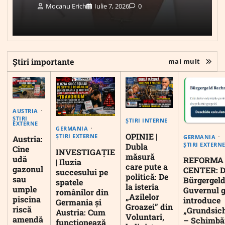
Mocanu Erich
Iulie 7, 2026
0
Știri importante
mai mult
AUSTRIA
ȘTIRI
ȘTIRI INTERNE
EXTERNE
GERMANIA
OPINIE |
ȘTIRI EXTERNE
GERMANIA
Austria:
ȘTIRI EXTERN
Dubla
Cine
INVESTIGAȚIE
măsură
udă
REFORMA
| Iluzia
care pute a
gazonul
CENTER: D
succesului pe
politică: De
sau
Bürgergeld
spatele
la isteria
umple
Guvernul 
românilor din
„Azilelor
piscina
introduce
Germania și
Groazei” din
riscă
„Grundsic
Austria: Cum
Voluntari,
amendă
– Schimbă
funcționează