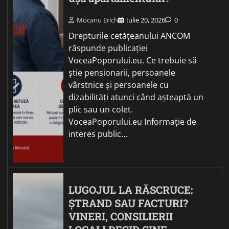
Mocanu Erich
Iulie 20, 2026
0
Drepturile cetățeanului ANCOM
răspunde publicației
VoceaPoporului.eu. Ce trebuie să
știe pensionarii, persoanele
vârstnice și persoanele cu
dizabilități atunci când așteaptă un
plic sau un colet.
VoceaPoporului.eu Informație de
interes public…
LUGOJUL LA RĂSCRUCE:
ȘTRAND SAU FACTURI?
VINERI, CONSILIERII