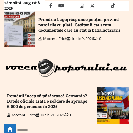
Skip
sâmbătă, august 8,
facebook
youtube
Mail
instagram
twitter
truth
tiktok
wha
2026
to
content
Primăria Lugoj răspunde petiției privind
parcările cu plată. Cetățenii cer acum
documentele care au stat la baza hotărârii
Mocanu Erich
Iunie 9, 2026
0
Românii încep să părăsească Germania?
Datele oficiale arată o scădere de aproape
6.000 de persoane în 2025
Mocanu Erich
Iunie 21, 2026
0