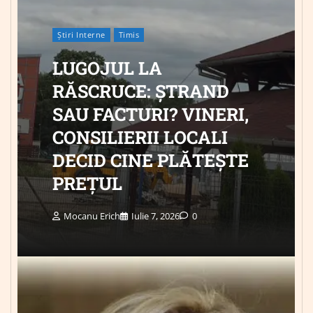
Știri Interne
Timis
LUGOJUL LA
RĂSCRUCE: ȘTRAND
SAU FACTURI? VINERI,
CONSILIERII LOCALI
DECID CINE PLĂTEȘTE
PREȚUL
Mocanu Erich
Iulie 7, 2026
0