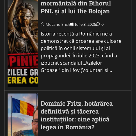
mormântală din Bihorul
PNL și al lui Ilie Bolojan
Mocanu Erich
Iulie 3, 2026
0
Istoria recentă a României ne-a
demonstrat că oroarea are culoare
politică în ochii sistemului și ai
propagandei. În iulie 2023, când a
izbucnit scandalul „Azilelor
Groazei” din Ilfov (Voluntari și…
Dominic Fritz, hotărârea
definitivă și tăcerea
instituțiilor: cine aplică
legea în România?