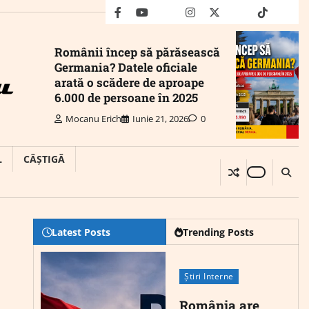
facebook
youtube
Mail
instagram
twitter
truth
tiktok
wha
Românii încep să părăsească
Germania? Datele oficiale
arată o scădere de aproape
6.000 de persoane în 2025
Mocanu Erich
Iunie 21, 2026
0
L
CÂȘTIGĂ
Latest Posts
Trending Posts
Știri Interne
România are