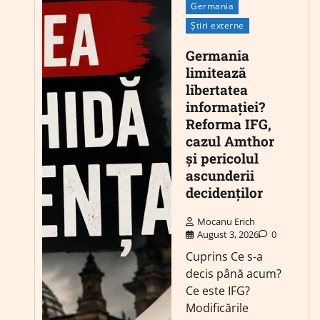
Germania
Știri externe
Germania
limitează
libertatea
informației?
Reforma IFG,
cazul Amthor
și pericolul
ascunderii
decidenților
Mocanu Erich
August 3, 2026
0
Cuprins Ce s-a
decis până acum?
Ce este IFG?
Modificările