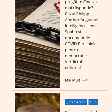
pregătite Cine va
mai răspunde?
Cazul Philipp
Amthor Augustus
Intelligence Jens
Spahn și
documentele
COVID Pericolele
pentru
democrație
Verdictul
editorial…
Mai Mult
Știri externe
USA