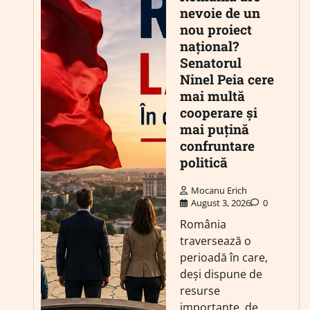
nevoie de un
nou proiect
național?
Senatorul
Ninel Peia cere
mai multă
cooperare și
mai puțină
confruntare
politică
Mocanu Erich
August 3, 2026
0
România
traversează o
perioadă în care,
deși dispune de
resurse
importante, de