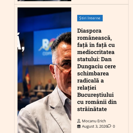
Știri Interne
Diaspora
românească,
față în față cu
mediocritatea
statului: Dan
Dungaciu cere
schimbarea
radicală a
relației
Bucureștiului
cu românii din
străinătate
Mocanu Erich
August 3, 2026
0