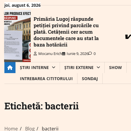
Skip
joi, august 6, 2026
to
content
Primăria Lugoj răspunde
petiției privind parcările cu
plată. Cetățenii cer acum
documentele care au stat la
baza hotărârii
Mocanu Erich
Iunie 9, 2026
0
ȘTIRI INTERNE
ȘTIRI EXTERNE
SHOW
INTREBAREA CITITORULUI
SONDAJ
Etichetă:
bacterii
Home
Blog
bacterii