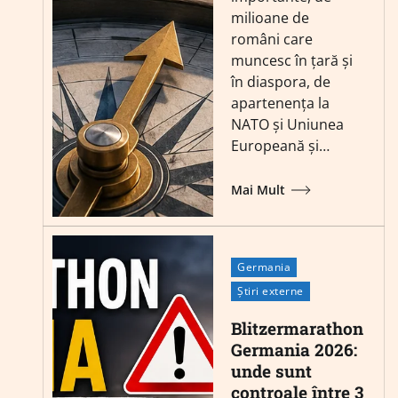
milioane de
români care
muncesc în țară și
în diaspora, de
apartenența la
NATO și Uniunea
Europeană și…
Mai Mult
Germania
Știri externe
Blitzermarathon
Germania 2026:
unde sunt
controale între 3