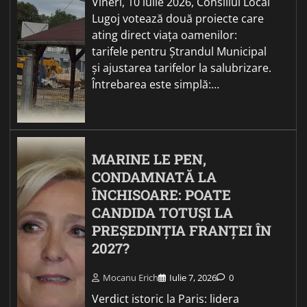
Vineri, 10 iulie 2026, Consiliul Local
Lugoj votează două proiecte care
ating direct viața oamenilor:
tarifele pentru Ștrandul Municipal
și ajustarea tarifelor la salubrizare.
Întrebarea este simplă:…
MARINE LE PEN,
CONDAMNATĂ LA
ÎNCHISOARE: POATE
CANDIDA TOTUȘI LA
PREȘEDINȚIA FRANȚEI ÎN
2027?
Mocanu Erich
Iulie 7, 2026
0
Verdict istoric la Paris: lidera