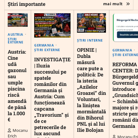
Știri importante
mai mult
AUSTRIA
ȘTIRI
ȘTIRI INTERNE
EXTERNE
GERMANIA
OPINIE |
ȘTIRI EXTERNE
GERMANIA
Austria:
ȘTIRI EXTERN
Dubla
Cine
INVESTIGAȚIE
măsură
udă
REFORMA
| Iluzia
care pute a
gazonul
CENTER: D
succesului pe
politică: De
sau
Bürgergeld
spatele
la isteria
umple
Guvernul 
românilor din
„Azilelor
piscina
introduce
Germania și
Groazei” din
riscă
„Grundsic
Austria: Cum
Voluntari,
amendă
– Schimbă
funcționează
la liniștea
de până
majore și r
capcana
mormântală
la 1.000
stricte pen
„Travorium” și
din Bihorul
€
românii di
de ce
PNL și al lui
Germania
petrecerile de
Ilie Bolojan
Mocanu
lux ascund
Erich
Mocanu Er