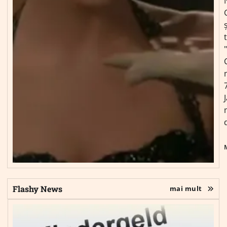
ș
Flashy News
mai mult