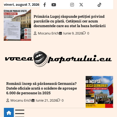
Skip
vineri, august 7, 2026
facebook
youtube
Mail
instagram
twitter
truth
tiktok
wha
to
content
Primăria Lugoj răspunde petiției privind
parcările cu plată. Cetățenii cer acum
documentele care au stat la baza hotărârii
Mocanu Erich
Iunie 9, 2026
0
Românii încep să părăsească Germania?
Datele oficiale arată o scădere de aproape
6.000 de persoane în 2025
Mocanu Erich
Iunie 21, 2026
0