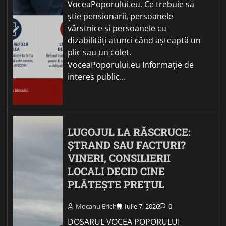
VoceaPoporului.eu. Ce trebuie să
știe pensionarii, persoanele
vârstnice și persoanele cu
dizabilități atunci când așteaptă un
plic sau un colet.
VoceaPoporului.eu Informație de
interes public…
LUGOJUL LA RĂSCRUCE:
ȘTRAND SAU FACTURI?
VINERI, CONSILIERII
LOCALI DECID CINE
PLĂTEȘTE PREȚUL
Mocanu Erich
Iulie 7, 2026
0
DOSARUL VOCEA POPORULUI