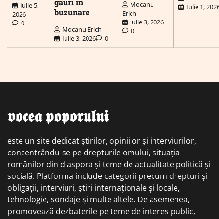
găuri în
Mocanu
Iulie 5,
Iulie 1, 202
buzunare
Erich
2026
Iulie 3, 2026
0
Mocanu Erich
0
Iulie 3, 2026
0
𝖛𝖔𝖈𝖊𝖆 𝖕𝖔𝖕𝖔𝖗𝖚𝖑𝖚𝖎
este un site dedicat știrilor, opiniilor și interviurilor,
concentrându-se pe drepturile omului, situația
românilor din diaspora și teme de actualitate politică și
socială. Platforma include categorii precum drepturi și
obligații, interviuri, știri internaționale și locale,
tehnologie, sondaje și multe altele. De asemenea,
promovează dezbaterile pe teme de interes public,