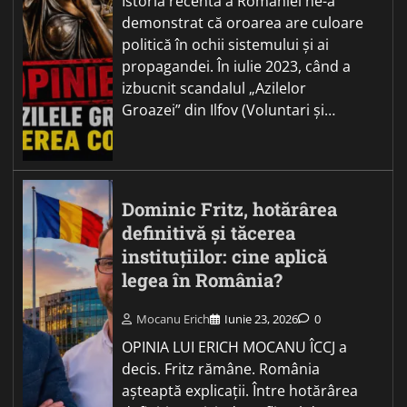
Istoria recentă a României ne-a
demonstrat că oroarea are culoare
politică în ochii sistemului și ai
propagandei. În iulie 2023, când a
izbucnit scandalul „Azilelor
Groazei” din Ilfov (Voluntari și…
Dominic Fritz, hotărârea
definitivă și tăcerea
instituțiilor: cine aplică
legea în România?
Mocanu Erich
Iunie 23, 2026
0
OPINIA LUI ERICH MOCANU ÎCCJ a
decis. Fritz rămâne. România
așteaptă explicații. Între hotărârea