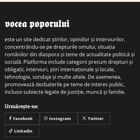
𝖛𝖔𝖈𝖊𝖆 𝖕𝖔𝖕𝖔𝖗𝖚𝖑𝖚𝖎
este un site dedicat știrilor, opiniilor și interviurilor,
concentrându-se pe drepturile omului, situația
românilor din diaspora și teme de actualitate politică și
socială. Platforma include categorii precum drepturi și
obligații, interviuri, știri internaționale și locale,
tehnologie, sondaje și multe altele. De asemenea,
promovează dezbaterile pe teme de interes public,
inclusiv subiecte legate de justiție, muncă și familie.
Urmărește-ne:
Facebook
Instagram
Twitter
Linkedin