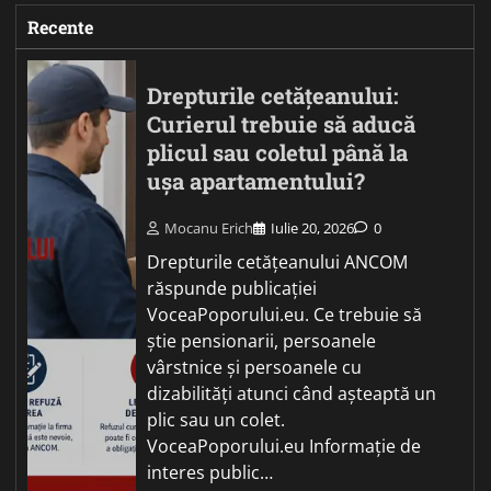
Recente
Drepturile cetățeanului:
Curierul trebuie să aducă
plicul sau coletul până la
ușa apartamentului?
Mocanu Erich
Iulie 20, 2026
0
Drepturile cetățeanului ANCOM
răspunde publicației
VoceaPoporului.eu. Ce trebuie să
știe pensionarii, persoanele
vârstnice și persoanele cu
dizabilități atunci când așteaptă un
plic sau un colet.
VoceaPoporului.eu Informație de
interes public…