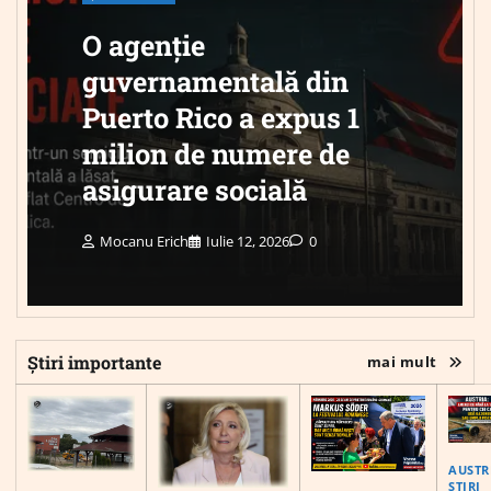
O agenție
guvernamentală din
Puerto Rico a expus 1
milion de numere de
asigurare socială
Mocanu Erich
Iulie 12, 2026
0
Știri importante
mai mult
AUSTR
ȘTIRI