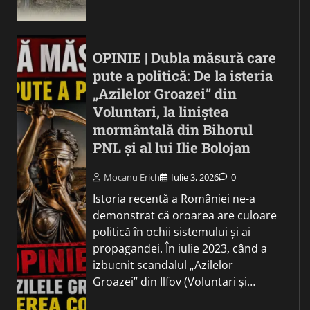
OPINIE | Dubla măsură care
pute a politică: De la isteria
„Azilelor Groazei” din
Voluntari, la liniștea
mormântală din Bihorul
PNL și al lui Ilie Bolojan
Mocanu Erich
Iulie 3, 2026
0
Istoria recentă a României ne-a
demonstrat că oroarea are culoare
politică în ochii sistemului și ai
propagandei. În iulie 2023, când a
izbucnit scandalul „Azilelor
Groazei” din Ilfov (Voluntari și…