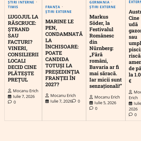
EXTER
ȘTIRI INTERNE
GERMANIA
FRANȚA
TIMIS
ȘTIRI EXTERNE
Austr
ȘTIRI EXTERNE
LUGOJUL LA
Markus
Cine
MARINE LE
RĂSCRUCE:
Söder, la
udă
PEN,
ȘTRAND
Festivalul
gazo
CONDAMNATĂ
SAU
Românesc
sau
LA
FACTURI?
din
umpl
ÎNCHISOARE:
VINERI,
Nürnberg:
pisc
POATE
CONSILIERII
„Fără
riscă
CANDIDA
LOCALI
români,
ame
TOTUȘI LA
DECID CINE
Bavaria ar fi
de p
PREȘEDINȚIA
PLĂTEȘTE
mai săracă.
la 1.
FRANȚEI ÎN
PREȚUL
Iar micii sunt
€
2027?
senzaționali!”
Mocanu Erich
Mo
Mocanu Erich
Iulie 7, 2026
Mocanu Erich
Erich
Iulie 7, 2026
0
0
Iulie 5, 2026
Iuli
0
2026
0