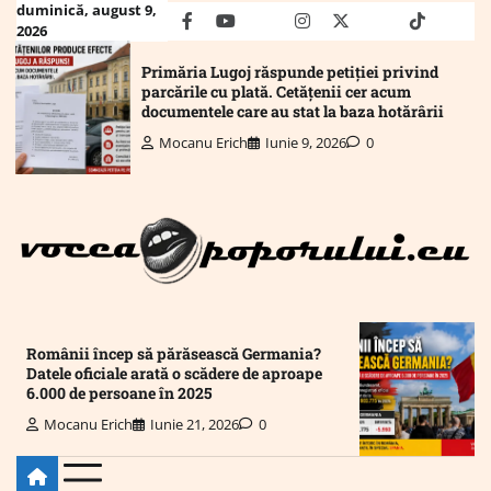
Skip
duminică, august 9,
facebook
youtube
Mail
instagram
twitter
truth
tiktok
wha
2026
to
content
Primăria Lugoj răspunde petiției privind
parcările cu plată. Cetățenii cer acum
documentele care au stat la baza hotărârii
Mocanu Erich
Iunie 9, 2026
0
Românii încep să părăsească Germania?
Datele oficiale arată o scădere de aproape
6.000 de persoane în 2025
Mocanu Erich
Iunie 21, 2026
0