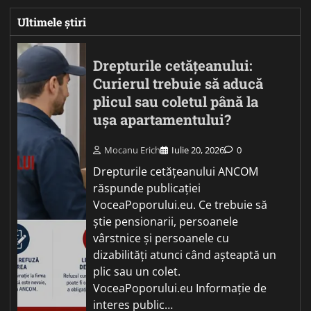
Ultimele știri
Drepturile cetățeanului:
Curierul trebuie să aducă
plicul sau coletul până la
ușa apartamentului?
Mocanu Erich
Iulie 20, 2026
0
Drepturile cetățeanului ANCOM
răspunde publicației
VoceaPoporului.eu. Ce trebuie să
știe pensionarii, persoanele
vârstnice și persoanele cu
dizabilități atunci când așteaptă un
plic sau un colet.
VoceaPoporului.eu Informație de
interes public…