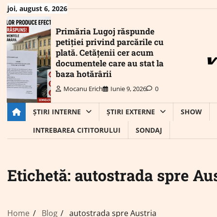
Skip
joi, august 6, 2026
to
content
Primăria Lugoj răspunde
petiției privind parcările cu
plată. Cetățenii cer acum
documentele care au stat la
baza hotărârii
Mocanu Erich
Iunie 9, 2026
0
ȘTIRI INTERNE
ȘTIRI EXTERNE
SHOW
INTREBAREA CITITORULUI
SONDAJ
Etichetă:
autostrada spre Aus
Home
Blog
autostrada spre Austria