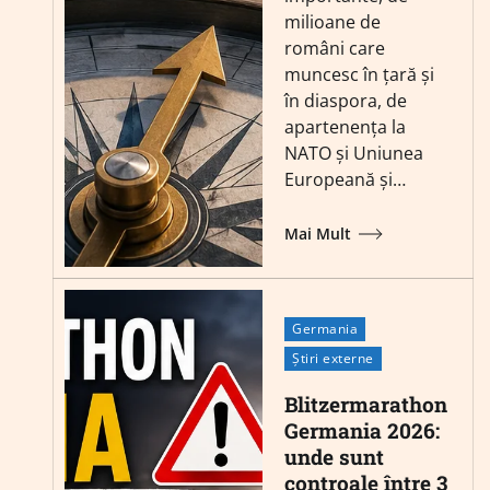
milioane de
români care
muncesc în țară și
în diaspora, de
apartenența la
NATO și Uniunea
Europeană și…
Mai Mult
Germania
Știri externe
Blitzermarathon
Germania 2026:
unde sunt
controale între 3