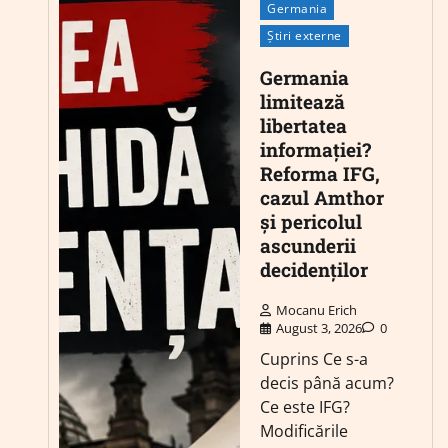
Germania
Știri externe
Germania
limitează
libertatea
informației?
Reforma IFG,
cazul Amthor
și pericolul
ascunderii
decidenților
Mocanu Erich
August 3, 2026
0
Cuprins Ce s-a
decis până acum?
Ce este IFG?
Modificările