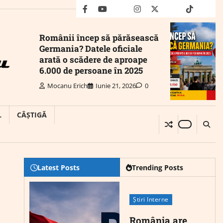
facebook
youtube
Mail
instagram
twitter
truth
tiktok
wha
Românii încep să părăsească
Germania? Datele oficiale
arată o scădere de aproape
6.000 de persoane în 2025
Mocanu Erich
Iunie 21, 2026
0
L
CÂȘTIGĂ
Latest Posts
Trending Posts
Știri Interne
România are