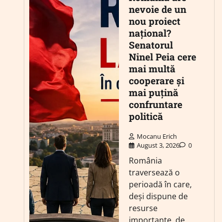
nevoie de un
nou proiect
național?
Senatorul
Ninel Peia cere
mai multă
cooperare și
mai puțină
confruntare
politică
Mocanu Erich
August 3, 2026
0
România
traversează o
perioadă în care,
deși dispune de
resurse
importante, de