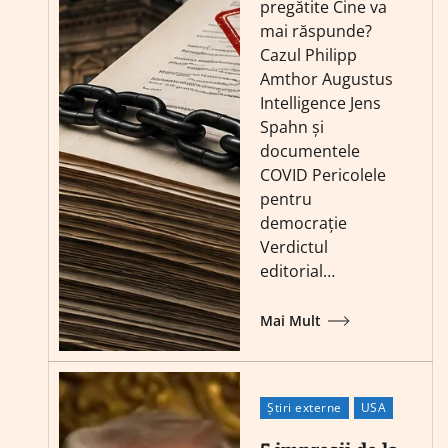
pregătite Cine va
mai răspunde?
Cazul Philipp
Amthor Augustus
Intelligence Jens
Spahn și
documentele
COVID Pericolele
pentru
democrație
Verdictul
editorial…
Mai Mult
Știri externe
USA