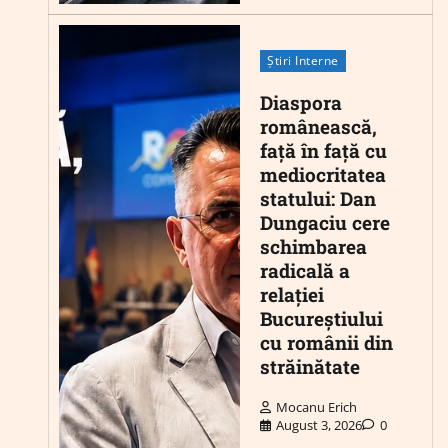
Știri Interne
Diaspora
românească,
față în față cu
mediocritatea
statului: Dan
Dungaciu cere
schimbarea
radicală a
relației
Bucureștiului
cu românii din
străinătate
Mocanu Erich
August 3, 2026
0