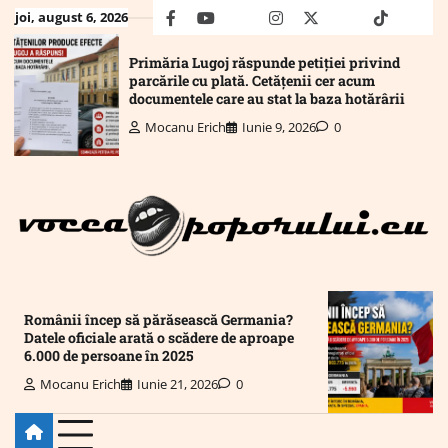
Skip
joi, august 6, 2026
facebook
youtube
Mail
instagram
twitter
truth
tiktok
wha
to
content
Primăria Lugoj răspunde petiției privind
parcările cu plată. Cetățenii cer acum
documentele care au stat la baza hotărârii
Mocanu Erich
Iunie 9, 2026
0
Românii încep să părăsească Germania?
Datele oficiale arată o scădere de aproape
6.000 de persoane în 2025
Mocanu Erich
Iunie 21, 2026
0