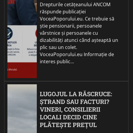
Drepturile cetățeanului ANCOM
răspunde publicației
VoceaPoporului.eu. Ce trebuie să
știe pensionarii, persoanele
vârstnice și persoanele cu
dizabilități atunci când așteaptă un
plic sau un colet.
VoceaPoporului.eu Informație de
interes public…
LUGOJUL LA RĂSCRUCE:
ȘTRAND SAU FACTURI?
VINERI, CONSILIERII
LOCALI DECID CINE
PLĂTEȘTE PREȚUL