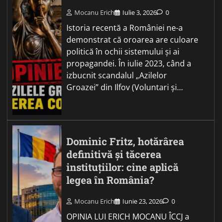
Mocanu Erich
Iulie 3, 2026
0
Istoria recentă a României ne-a
demonstrat că oroarea are culoare
politică în ochii sistemului și ai
propagandei. În iulie 2023, când a
izbucnit scandalul „Azilelor
Groazei” din Ilfov (Voluntari și…
Dominic Fritz, hotărârea
definitivă și tăcerea
instituțiilor: cine aplică
legea în România?
Mocanu Erich
Iunie 23, 2026
0
OPINIA LUI ERICH MOCANU ÎCCJ a