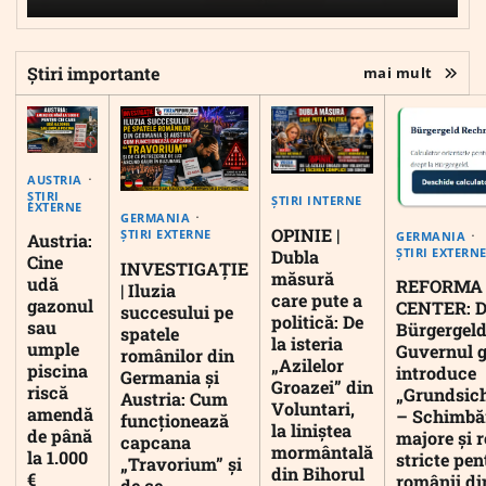
Știri importante
mai mult
AUSTRIA
ȘTIRI
ȘTIRI INTERNE
EXTERNE
GERMANIA
OPINIE |
ȘTIRI EXTERNE
GERMANIA
Austria:
ȘTIRI EXTERN
Dubla
Cine
INVESTIGAȚIE
măsură
udă
REFORMA
| Iluzia
care pute a
gazonul
CENTER: D
succesului pe
politică: De
sau
Bürgergeld
spatele
la isteria
umple
Guvernul 
românilor din
„Azilelor
piscina
introduce
Germania și
Groazei” din
riscă
„Grundsic
Austria: Cum
Voluntari,
amendă
– Schimbă
funcționează
la liniștea
de până
majore și r
capcana
mormântală
la 1.000
stricte pen
„Travorium” și
din Bihorul
€
românii di
de ce