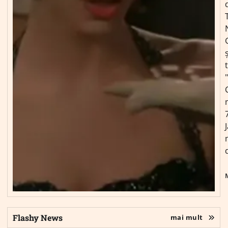
ș
Flashy News
mai mult