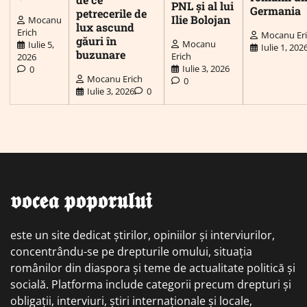
PNL și al lui
Germania
petrecerile de
Ilie Bolojan
Mocanu
lux ascund
Erich
Mocanu Er
găuri în
Mocanu
Iulie 5,
Iulie 1, 202
buzunare
Erich
2026
Iulie 3, 2026
0
Mocanu Erich
0
Iulie 3, 2026
0
𝖛𝖔𝖈𝖊𝖆 𝖕𝖔𝖕𝖔𝖗𝖚𝖑𝖚𝖎
este un site dedicat știrilor, opiniilor și interviurilor,
concentrându-se pe drepturile omului, situația
românilor din diaspora și teme de actualitate politică și
socială. Platforma include categorii precum drepturi și
obligații, interviuri, știri internaționale și locale,