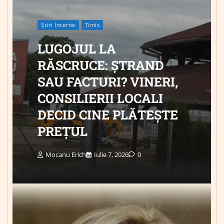
Știri Interne
Timis
LUGOJUL LA
RĂSCRUCE: ȘTRAND
SAU FACTURI? VINERI,
CONSILIERII LOCALI
DECID CINE PLĂTEȘTE
PREȚUL
Mocanu Erich
Iulie 7, 2026
0