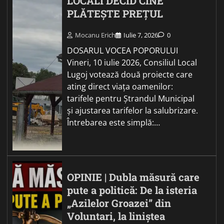
LOCALI DECID CINE
PLĂTEȘTE PREȚUL
Mocanu Erich
Iulie 7, 2026
0
DOSARUL VOCEA POPORULUI
Vineri, 10 iulie 2026, Consiliul Local
Lugoj votează două proiecte care
ating direct viața oamenilor:
tarifele pentru Ștrandul Municipal
și ajustarea tarifelor la salubrizare.
Întrebarea este simplă:…
OPINIE | Dubla măsură care
pute a politică: De la isteria
„Azilelor Groazei” din
Voluntari, la liniștea