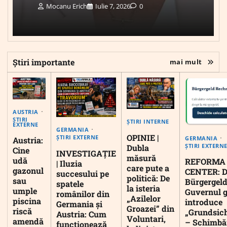
Mocanu Erich
Iulie 7, 2026
0
Știri importante
mai mult
AUSTRIA
ȘTIRI
ȘTIRI INTERNE
EXTERNE
GERMANIA
OPINIE |
ȘTIRI EXTERNE
GERMANIA
Austria:
ȘTIRI EXTERN
Dubla
Cine
INVESTIGAȚIE
măsură
udă
REFORMA
| Iluzia
care pute a
gazonul
CENTER: D
succesului pe
politică: De
sau
Bürgergeld
spatele
la isteria
umple
Guvernul 
românilor din
„Azilelor
piscina
introduce
Germania și
Groazei” din
riscă
„Grundsic
Austria: Cum
Voluntari,
amendă
– Schimbă
funcționează