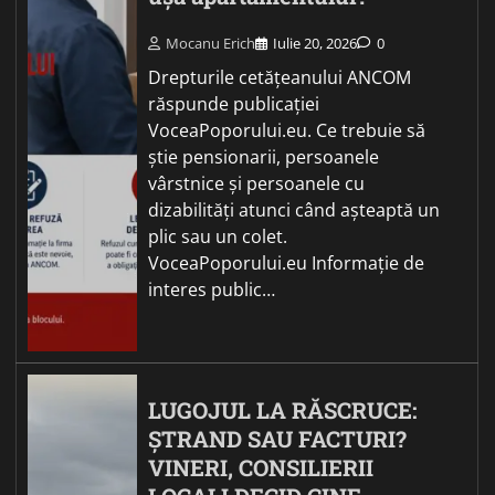
Mocanu Erich
Iulie 20, 2026
0
Drepturile cetățeanului ANCOM
răspunde publicației
VoceaPoporului.eu. Ce trebuie să
știe pensionarii, persoanele
vârstnice și persoanele cu
dizabilități atunci când așteaptă un
plic sau un colet.
VoceaPoporului.eu Informație de
interes public…
LUGOJUL LA RĂSCRUCE:
ȘTRAND SAU FACTURI?
VINERI, CONSILIERII