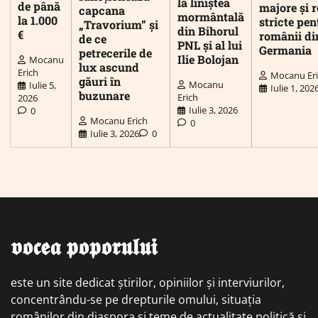
la liniștea
de până
majore și r
capcana
mormântală
la 1.000
stricte pen
„Travorium” și
din Bihorul
€
românii di
de ce
PNL și al lui
Germania
petrecerile de
Ilie Bolojan
Mocanu
lux ascund
Erich
Mocanu Er
găuri în
Mocanu
Iulie 5,
Iulie 1, 202
buzunare
Erich
2026
Iulie 3, 2026
0
Mocanu Erich
0
Iulie 3, 2026
0
𝖛𝖔𝖈𝖊𝖆 𝖕𝖔𝖕𝖔𝖗𝖚𝖑𝖚𝖎
este un site dedicat știrilor, opiniilor și interviurilor,
concentrându-se pe drepturile omului, situația
românilor din diaspora și teme de actualitate politică și