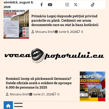
Skip
sâmbătă, august 8,
facebook
youtube
Mail
instagram
twitter
truth
tiktok
wha
2026
to
content
Primăria Lugoj răspunde petiției privind
parcările cu plată. Cetățenii cer acum
documentele care au stat la baza hotărârii
Mocanu Erich
Iunie 9, 2026
0
Românii încep să părăsească Germania?
Datele oficiale arată o scădere de aproape
6.000 de persoane în 2025
Mocanu Erich
Iunie 21, 2026
0