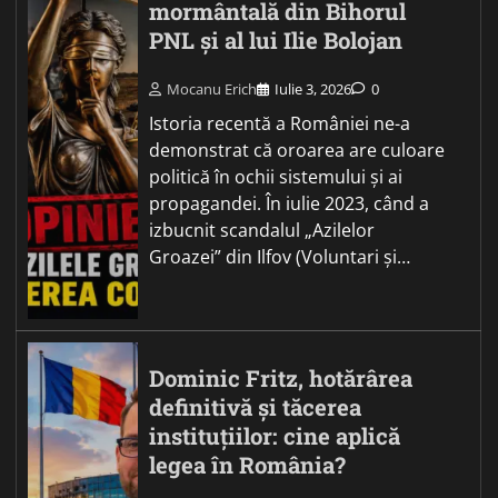
mormântală din Bihorul
PNL și al lui Ilie Bolojan
Mocanu Erich
Iulie 3, 2026
0
Istoria recentă a României ne-a
demonstrat că oroarea are culoare
politică în ochii sistemului și ai
propagandei. În iulie 2023, când a
izbucnit scandalul „Azilelor
Groazei” din Ilfov (Voluntari și…
Dominic Fritz, hotărârea
definitivă și tăcerea
instituțiilor: cine aplică
legea în România?