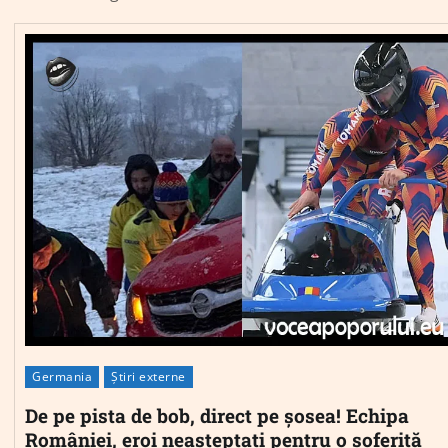
Germania
Știri externe
De pe pista de bob, direct pe șosea! Echipa
României, eroi neașteptați pentru o șoferiță