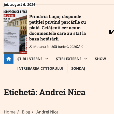
Skip
joi, august 6, 2026
to
content
Primăria Lugoj răspunde
petiției privind parcările cu
plată. Cetățenii cer acum
documentele care au stat la
baza hotărârii
Mocanu Erich
Iunie 9, 2026
0
ȘTIRI INTERNE
ȘTIRI EXTERNE
SHOW
INTREBAREA CITITORULUI
SONDAJ
Etichetă:
Andrei Nica
Home
Blog
Andrei Nica