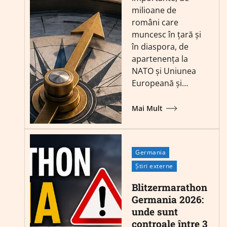
milioane de
români care
muncesc în țară și
în diaspora, de
apartenența la
NATO și Uniunea
Europeană și…
Mai Mult
Germania
Știri externe
Blitzermarathon
Germania 2026:
unde sunt
controale între 3