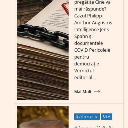
pregătite Cine va
mai răspunde?
Cazul Philipp
Amthor Augustus
Intelligence Jens
Spahn și
documentele
COVID Pericolele
pentru
democrație
Verdictul
editorial…
Mai Mult
Știri externe
USA