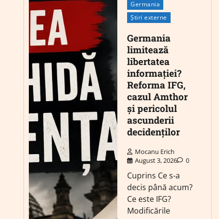
Germania
Știri externe
Germania
limitează
libertatea
informației?
Reforma IFG,
cazul Amthor
și pericolul
ascunderii
decidenților
Mocanu Erich
August 3, 2026
0
Cuprins Ce s-a
decis până acum?
Ce este IFG?
Modificările