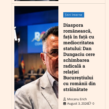
Știri Interne
Diaspora
românească,
față în față cu
mediocritatea
statului: Dan
Dungaciu cere
schimbarea
radicală a
relației
Bucureștiului
cu românii din
străinătate
Mocanu Erich
August 3, 2026
0