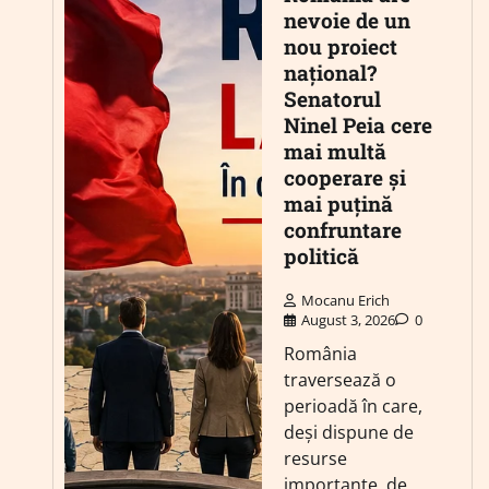
nevoie de un
nou proiect
național?
Senatorul
Ninel Peia cere
mai multă
cooperare și
mai puțină
confruntare
politică
Mocanu Erich
August 3, 2026
0
România
traversează o
perioadă în care,
deși dispune de
resurse
importante, de