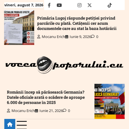
Skip
vineri, august 7, 2026
facebook
youtube
Mail
instagram
twitter
truth
tiktok
wha
to
content
Primăria Lugoj răspunde petiției privind
parcările cu plată. Cetățenii cer acum
documentele care au stat la baza hotărârii
Mocanu Erich
Iunie 9, 2026
0
Românii încep să părăsească Germania?
Datele oficiale arată o scădere de aproape
6.000 de persoane în 2025
Mocanu Erich
Iunie 21, 2026
0