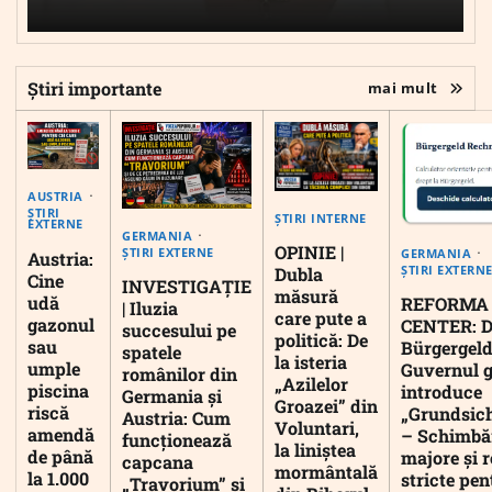
Știri importante
mai mult
AUSTRIA
ȘTIRI
ȘTIRI INTERNE
EXTERNE
GERMANIA
OPINIE |
ȘTIRI EXTERNE
GERMANIA
Austria:
ȘTIRI EXTERN
Dubla
Cine
INVESTIGAȚIE
măsură
udă
REFORMA
| Iluzia
care pute a
gazonul
CENTER: D
succesului pe
politică: De
sau
Bürgergeld
spatele
la isteria
umple
Guvernul 
românilor din
„Azilelor
piscina
introduce
Germania și
Groazei” din
riscă
„Grundsic
Austria: Cum
Voluntari,
amendă
– Schimbă
funcționează
la liniștea
de până
majore și r
capcana
mormântală
la 1.000
stricte pen
„Travorium” și