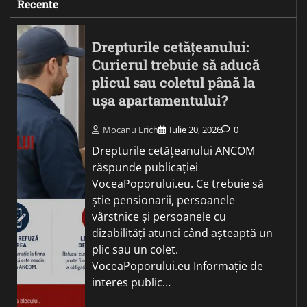
Recente
Drepturile cetățeanului:
Curierul trebuie să aducă
plicul sau coletul până la
ușa apartamentului?
Mocanu Erich
Iulie 20, 2026
0
Drepturile cetățeanului ANCOM
răspunde publicației
VoceaPoporului.eu. Ce trebuie să
știe pensionarii, persoanele
vârstnice și persoanele cu
dizabilități atunci când așteaptă un
plic sau un colet.
VoceaPoporului.eu Informație de
interes public…