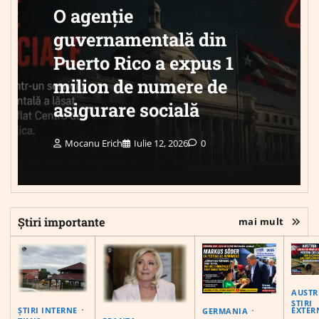
O agenție
guvernamentală din
Puerto Rico a expus 1
milion de numere de
asigurare socială
Mocanu Erich
Iulie 12, 2026
0
Știri importante
mai mult
AUSTR
ȘTIRI
EXTER
ȘTIRI INTERNE
GERMANIA