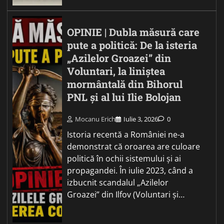
OPINIE | Dubla măsură care
pute a politică: De la isteria
„Azilelor Groazei” din
Voluntari, la liniștea
mormântală din Bihorul
PNL și al lui Ilie Bolojan
Mocanu Erich
Iulie 3, 2026
0
Istoria recentă a României ne-a
demonstrat că oroarea are culoare
politică în ochii sistemului și ai
propagandei. În iulie 2023, când a
izbucnit scandalul „Azilelor
Groazei” din Ilfov (Voluntari și…