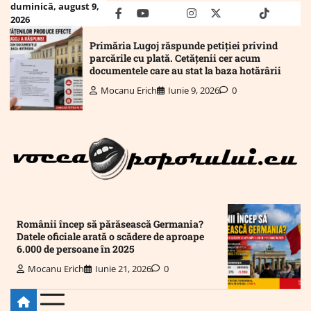
Skip
duminică, august 9,
facebook
youtube
Mail
instagram
twitter
truth
tiktok
wha
2026
to
content
Primăria Lugoj răspunde petiției privind
parcările cu plată. Cetățenii cer acum
documentele care au stat la baza hotărârii
Mocanu Erich
Iunie 9, 2026
0
Românii încep să părăsească Germania?
Datele oficiale arată o scădere de aproape
6.000 de persoane în 2025
Mocanu Erich
Iunie 21, 2026
0