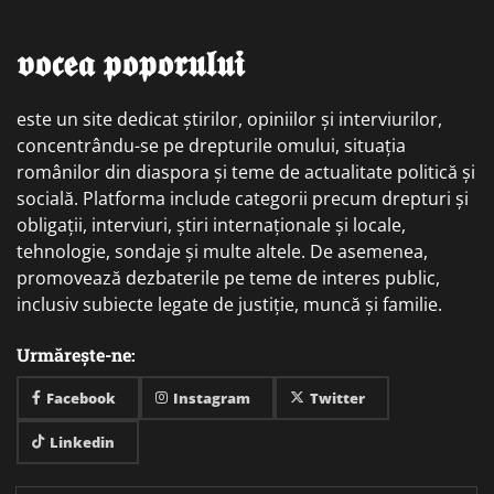
𝖛𝖔𝖈𝖊𝖆 𝖕𝖔𝖕𝖔𝖗𝖚𝖑𝖚𝖎
este un site dedicat știrilor, opiniilor și interviurilor,
concentrându-se pe drepturile omului, situația
românilor din diaspora și teme de actualitate politică și
socială. Platforma include categorii precum drepturi și
obligații, interviuri, știri internaționale și locale,
tehnologie, sondaje și multe altele. De asemenea,
promovează dezbaterile pe teme de interes public,
inclusiv subiecte legate de justiție, muncă și familie.
Urmărește-ne:
Facebook
Instagram
Twitter
Linkedin