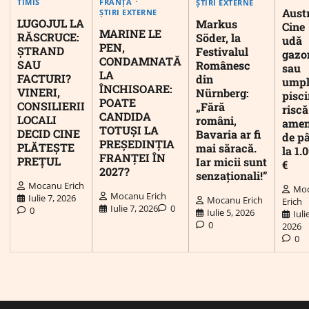
FRANȚA
TIMIS
ȘTIRI EXTERNE
Austr
ȘTIRI EXTERNE
LUGOJUL LA
Markus
Cine
MARINE LE
RĂSCRUCE:
Söder, la
udă
PEN,
ȘTRAND
Festivalul
gazo
CONDAMNATĂ
SAU
Românesc
sau
LA
FACTURI?
din
umpl
ÎNCHISOARE:
VINERI,
Nürnberg:
pisc
POATE
CONSILIERII
„Fără
riscă
CANDIDA
LOCALI
români,
ame
TOTUȘI LA
DECID CINE
Bavaria ar fi
de p
PREȘEDINȚIA
PLĂTEȘTE
mai săracă.
la 1.
FRANȚEI ÎN
PREȚUL
Iar micii sunt
€
2027?
senzaționali!”
Mocanu Erich
Mo
Mocanu Erich
Iulie 7, 2026
Mocanu Erich
Erich
Iulie 7, 2026
0
0
Iulie 5, 2026
Iuli
0
2026
0