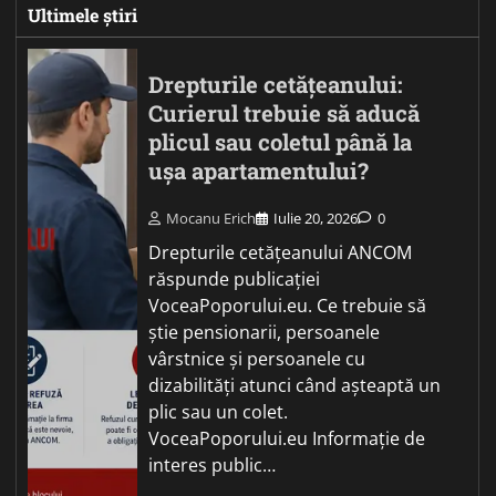
Ultimele știri
Drepturile cetățeanului:
Curierul trebuie să aducă
plicul sau coletul până la
ușa apartamentului?
Mocanu Erich
Iulie 20, 2026
0
Drepturile cetățeanului ANCOM
răspunde publicației
VoceaPoporului.eu. Ce trebuie să
știe pensionarii, persoanele
vârstnice și persoanele cu
dizabilități atunci când așteaptă un
plic sau un colet.
VoceaPoporului.eu Informație de
interes public…