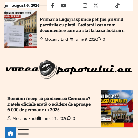
Skip
joi, august 6, 2026
facebook
youtube
Mail
instagram
twitter
truth
tiktok
wha
to
content
Primăria Lugoj răspunde petiției privind
parcările cu plată. Cetățenii cer acum
documentele care au stat la baza hotărârii
Mocanu Erich
Iunie 9, 2026
0
Românii încep să părăsească Germania?
Datele oficiale arată o scădere de aproape
6.000 de persoane în 2025
Mocanu Erich
Iunie 21, 2026
0