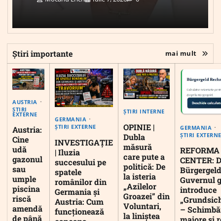
Știri importante
mai mult
AUSTRIA
ȘTIRI
ȘTIRI INTERNE
EXTERNE
GERMANIA
OPINIE |
ȘTIRI EXTERNE
GERMANIA
Austria:
ȘTIRI EXTERN
Dubla
Cine
INVESTIGAȚIE
măsură
udă
REFORMA
| Iluzia
care pute a
gazonul
CENTER: D
succesului pe
politică: De
sau
Bürgergeld
spatele
la isteria
umple
Guvernul 
românilor din
„Azilelor
piscina
introduce
Germania și
Groazei” din
riscă
„Grundsic
Austria: Cum
Voluntari,
amendă
– Schimbă
funcționează
la liniștea
de până
majore și r