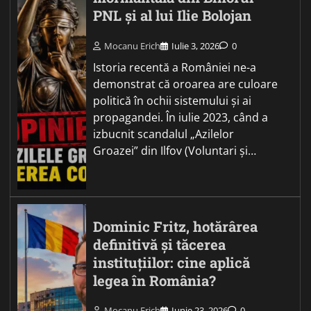
PNL și al lui Ilie Bolojan
Mocanu Erich
Iulie 3, 2026
0
Istoria recentă a României ne-a
demonstrat că oroarea are culoare
politică în ochii sistemului și ai
propagandei. În iulie 2023, când a
izbucnit scandalul „Azilelor
Groazei” din Ilfov (Voluntari și…
Dominic Fritz, hotărârea
definitivă și tăcerea
instituțiilor: cine aplică
legea în România?
Mocanu Erich
Iunie 23, 2026
0