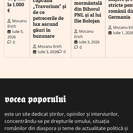
capcana
mormântală
la 1.000
stricte pen
„Travorium” și
din Bihorul
€
românii di
de ce
PNL și al lui
Germania
petrecerile de
Ilie Bolojan
Mocanu
lux ascund
Erich
Mocanu Er
găuri în
Mocanu
Iulie 5,
Iulie 1, 202
buzunare
Erich
2026
Iulie 3, 2026
0
Mocanu Erich
0
Iulie 3, 2026
0
𝖛𝖔𝖈𝖊𝖆 𝖕𝖔𝖕𝖔𝖗𝖚𝖑𝖚𝖎
este un site dedicat știrilor, opiniilor și interviurilor,
concentrându-se pe drepturile omului, situația
românilor din diaspora și teme de actualitate politică și