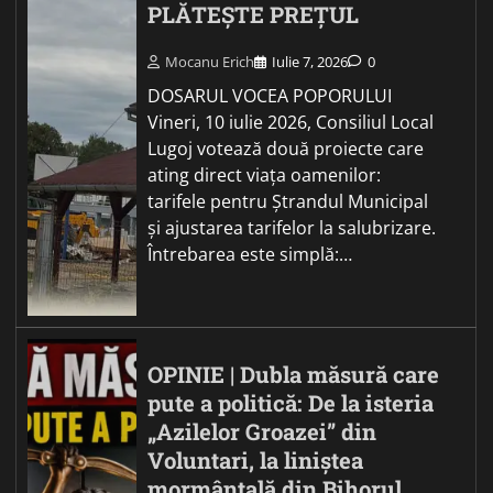
PLĂTEȘTE PREȚUL
Mocanu Erich
Iulie 7, 2026
0
DOSARUL VOCEA POPORULUI
Vineri, 10 iulie 2026, Consiliul Local
Lugoj votează două proiecte care
ating direct viața oamenilor:
tarifele pentru Ștrandul Municipal
și ajustarea tarifelor la salubrizare.
Întrebarea este simplă:…
OPINIE | Dubla măsură care
pute a politică: De la isteria
„Azilelor Groazei” din
Voluntari, la liniștea
mormântală din Bihorul