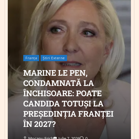
Franța
Știri Externe
MARINE LE PEN,
CONDAMNATĂ LA
ÎNCHISOARE: POATE
CANDIDA TOTUȘI LA
PREȘEDINȚIA FRANȚEI
ÎN 2027?
Mocanu Erich
Iulie 7, 2026
0