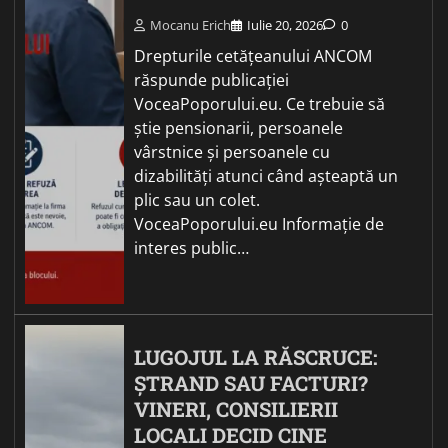
Mocanu Erich
Iulie 20, 2026
0
Drepturile cetățeanului ANCOM
răspunde publicației
VoceaPoporului.eu. Ce trebuie să
știe pensionarii, persoanele
vârstnice și persoanele cu
dizabilități atunci când așteaptă un
plic sau un colet.
VoceaPoporului.eu Informație de
interes public…
LUGOJUL LA RĂSCRUCE:
ȘTRAND SAU FACTURI?
VINERI, CONSILIERII
LOCALI DECID CINE