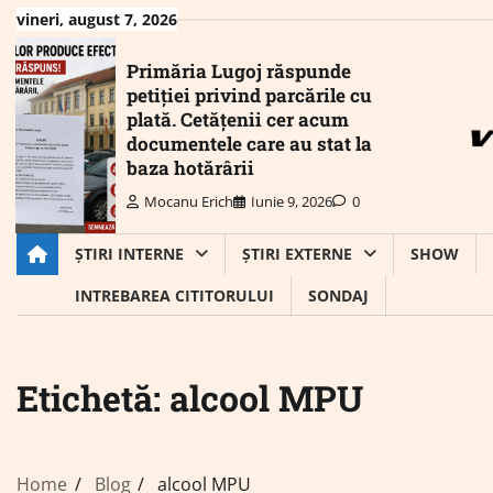
Skip
vineri, august 7, 2026
to
content
Primăria Lugoj răspunde
petiției privind parcările cu
plată. Cetățenii cer acum
documentele care au stat la
baza hotărârii
Mocanu Erich
Iunie 9, 2026
0
ȘTIRI INTERNE
ȘTIRI EXTERNE
SHOW
INTREBAREA CITITORULUI
SONDAJ
Etichetă:
alcool MPU
Home
Blog
alcool MPU