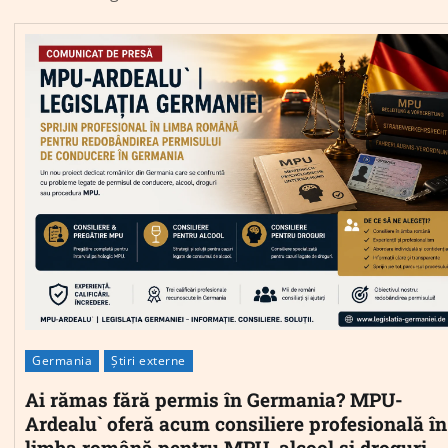
Germania
Știri externe
Ai rămas fără permis în Germania? MPU-
Ardealu` oferă acum consiliere profesională în
limba română pentru MPU, alcool și droguri