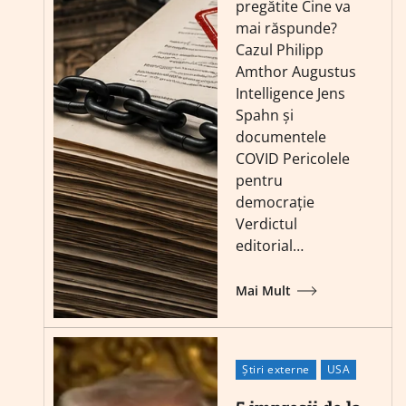
pregătite Cine va
mai răspunde?
Cazul Philipp
Amthor Augustus
Intelligence Jens
Spahn și
documentele
COVID Pericolele
pentru
democrație
Verdictul
editorial…
Mai Mult
Știri externe
USA