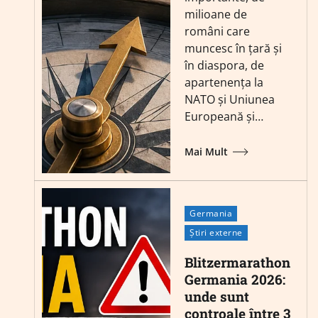
milioane de
români care
muncesc în țară și
în diaspora, de
apartenența la
NATO și Uniunea
Europeană și…
Mai Mult
Germania
Știri externe
Blitzermarathon
Germania 2026:
unde sunt
controale între 3