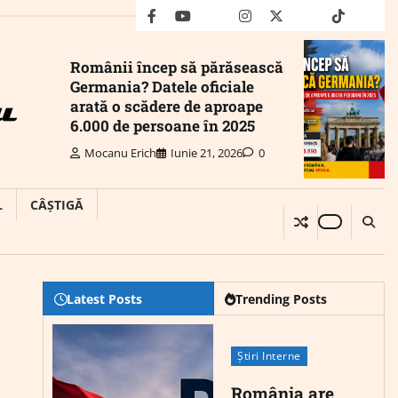
facebook
youtube
Mail
instagram
twitter
truth
tiktok
wha
Românii încep să părăsească
Germania? Datele oficiale
arată o scădere de aproape
6.000 de persoane în 2025
Mocanu Erich
Iunie 21, 2026
0
L
CÂȘTIGĂ
Latest Posts
Trending Posts
Știri Interne
România are