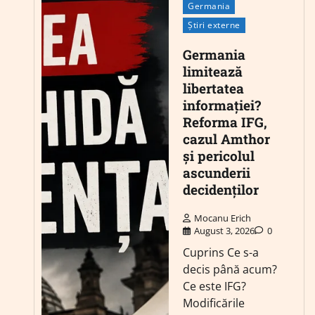
Germania
Știri externe
Germania
limitează
libertatea
informației?
Reforma IFG,
cazul Amthor
și pericolul
ascunderii
decidenților
Mocanu Erich
August 3, 2026
0
Cuprins Ce s-a
decis până acum?
Ce este IFG?
Modificările