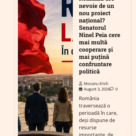
nevoie de un
nou proiect
național?
Senatorul
Ninel Peia cere
mai multă
cooperare și
mai puțină
confruntare
politică
Mocanu Erich
August 3, 2026
0
România
traversează o
perioadă în care,
deși dispune de
resurse
importante, de