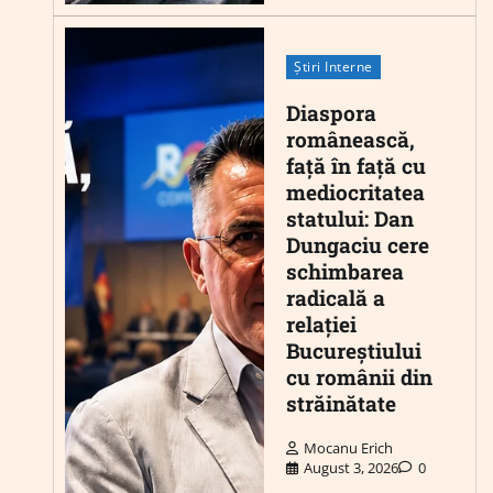
Știri Interne
Diaspora
românească,
față în față cu
mediocritatea
statului: Dan
Dungaciu cere
schimbarea
radicală a
relației
Bucureștiului
cu românii din
străinătate
Mocanu Erich
August 3, 2026
0