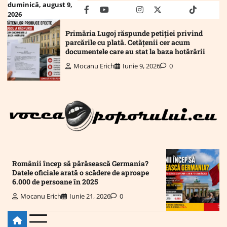
Skip
duminică, august 9,
facebook
youtube
Mail
instagram
twitter
truth
tiktok
wha
2026
to
content
Primăria Lugoj răspunde petiției privind
parcările cu plată. Cetățenii cer acum
documentele care au stat la baza hotărârii
Mocanu Erich
Iunie 9, 2026
0
Românii încep să părăsească Germania?
Datele oficiale arată o scădere de aproape
6.000 de persoane în 2025
Mocanu Erich
Iunie 21, 2026
0