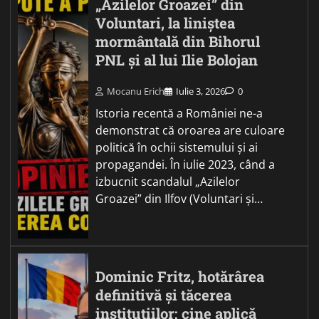
„Azilelor Groazei” din
Voluntari, la liniștea
mormântală din Bihorul
PNL și al lui Ilie Bolojan
Mocanu Erich
Iulie 3, 2026
0
Istoria recentă a României ne-a
demonstrat că oroarea are culoare
politică în ochii sistemului și ai
propagandei. În iulie 2023, când a
izbucnit scandalul „Azilelor
Groazei” din Ilfov (Voluntari și…
Dominic Fritz, hotărârea
definitivă și tăcerea
instituțiilor: cine aplică