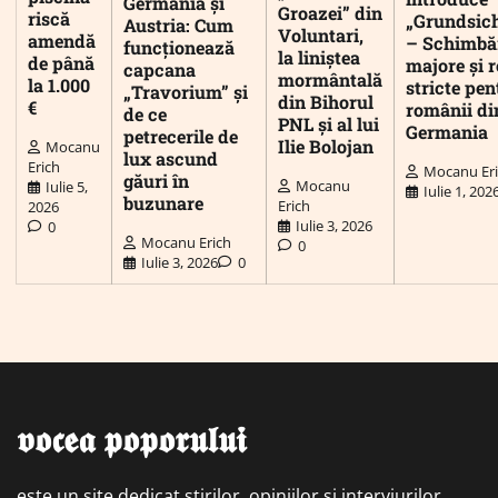
Germania și
Groazei” din
riscă
„Grundsic
Austria: Cum
Voluntari,
amendă
– Schimbă
funcționează
la liniștea
de până
majore și r
capcana
mormântală
la 1.000
stricte pen
„Travorium” și
din Bihorul
€
românii di
de ce
PNL și al lui
Germania
petrecerile de
Ilie Bolojan
Mocanu
lux ascund
Erich
Mocanu Er
găuri în
Mocanu
Iulie 5,
Iulie 1, 202
buzunare
Erich
2026
Iulie 3, 2026
0
Mocanu Erich
0
Iulie 3, 2026
0
𝖛𝖔𝖈𝖊𝖆 𝖕𝖔𝖕𝖔𝖗𝖚𝖑𝖚𝖎
este un site dedicat știrilor, opiniilor și interviurilor,