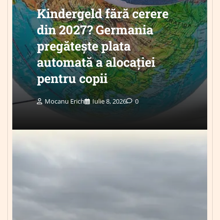
Kindergeld fără cerere
din 2027? Germania
pregătește plata
automată a alocației
pentru copii
Mocanu Erich
Iulie 8, 2026
0