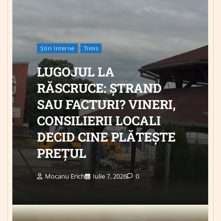
Știri Interne
Timis
LUGOJUL LA
RĂSCRUCE: ȘTRAND
SAU FACTURI? VINERI,
CONSILIERII LOCALI
DECID CINE PLĂTEȘTE
PREȚUL
Mocanu Erich
Iulie 7, 2026
0