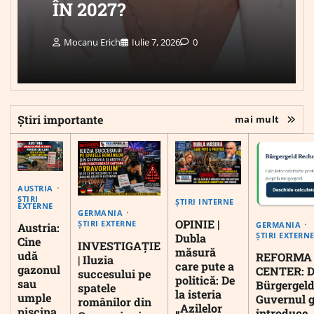
ÎN 2027?
Mocanu Erich
Iulie 7, 2026
0
Știri importante
mai mult
AUSTRIA
ȘTIRI
ȘTIRI INTERNE
EXTERNE
GERMANIA
OPINIE |
ȘTIRI EXTERNE
GERMANIA
Austria:
ȘTIRI EXTERN
Dubla
Cine
INVESTIGAȚIE
măsură
udă
REFORMA
| Iluzia
care pute a
gazonul
CENTER: D
succesului pe
politică: De
sau
Bürgergeld
spatele
la isteria
umple
Guvernul 
românilor din
„Azilelor
piscina
introduce