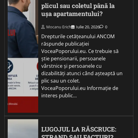
plicul sau coletul până la
ușa apartamentului?
Mocanu Erich
Iulie 20, 2026
0
Drepturile cetățeanului ANCOM
răspunde publicației
VoceaPoporului.eu. Ce trebuie să
știe pensionarii, persoanele
vârstnice și persoanele cu
dizabilități atunci când așteaptă un
plic sau un colet.
VoceaPoporului.eu Informație de
interes public…
LUGOJUL LA RĂSCRUCE:
ȘTRAND SAU FACTURI?