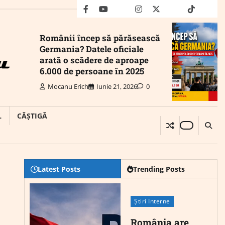
facebook
youtube
Mail
instagram
twitter
truth
tiktok
wha
Românii încep să părăsească
Germania? Datele oficiale
arată o scădere de aproape
6.000 de persoane în 2025
Mocanu Erich
Iunie 21, 2026
0
L
CÂȘTIGĂ
Latest Posts
Trending Posts
Știri Interne
România are