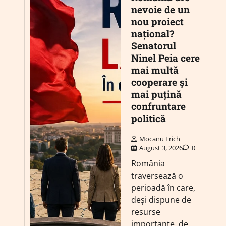
nevoie de un
nou proiect
național?
Senatorul
Ninel Peia cere
mai multă
cooperare și
mai puțină
confruntare
politică
Mocanu Erich
August 3, 2026
0
România
traversează o
perioadă în care,
deși dispune de
resurse
importante, de