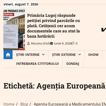
Skip
vineri, august 7, 2026
to
content
Primăria Lugoj răspunde
petiției privind parcările cu
plată. Cetățenii cer acum
documentele care au stat la
baza hotărârii
Mocanu Erich
Iunie 9, 2026
0
ȘTIRI INTERNE
ȘTIRI EXTERNE
SHOW
INTREBAREA CITITORULUI
SONDAJ
Etichetă:
Agenția European
Home
Blog
Agenția Europeană a Medicamentului E