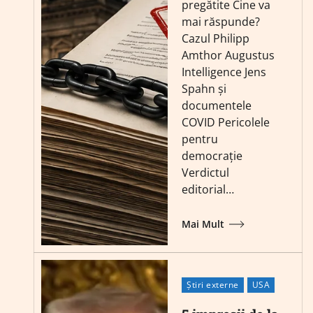
pregătite Cine va
mai răspunde?
Cazul Philipp
Amthor Augustus
Intelligence Jens
Spahn și
documentele
COVID Pericolele
pentru
democrație
Verdictul
editorial…
Mai Mult
Știri externe
USA