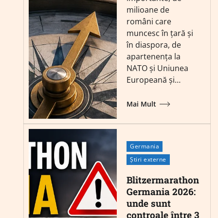
milioane de
români care
muncesc în țară și
în diaspora, de
apartenența la
NATO și Uniunea
Europeană și…
Mai Mult
Germania
Știri externe
Blitzermarathon
Germania 2026:
unde sunt
controale între 3