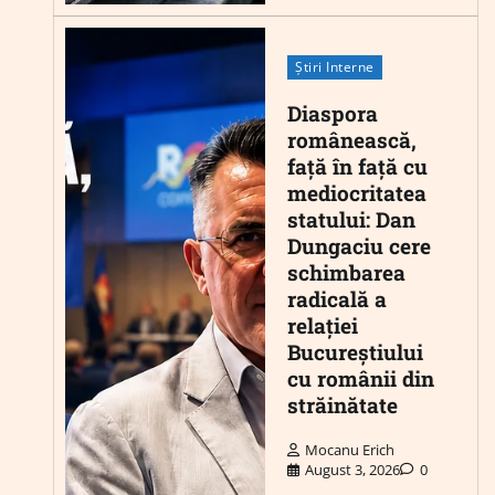
Știri Interne
Diaspora
românească,
față în față cu
mediocritatea
statului: Dan
Dungaciu cere
schimbarea
radicală a
relației
Bucureștiului
cu românii din
străinătate
Mocanu Erich
August 3, 2026
0