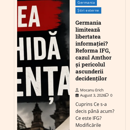
Germania
Știri externe
Germania
limitează
libertatea
informației?
Reforma IFG,
cazul Amthor
și pericolul
ascunderii
decidenților
Mocanu Erich
August 3, 2026
0
Cuprins Ce s-a
decis până acum?
Ce este IFG?
Modificările