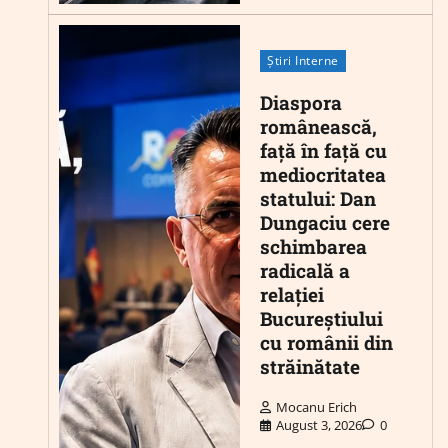
Știri Interne
Diaspora
românească,
față în față cu
mediocritatea
statului: Dan
Dungaciu cere
schimbarea
radicală a
relației
Bucureștiului
cu românii din
străinătate
Mocanu Erich
August 3, 2026
0