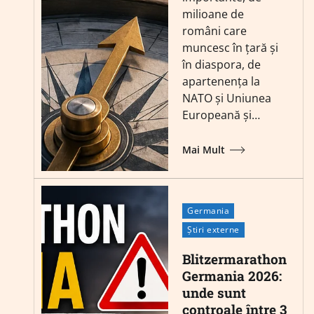
milioane de
români care
muncesc în țară și
în diaspora, de
apartenența la
NATO și Uniunea
Europeană și…
Mai Mult
Germania
Știri externe
Blitzermarathon
Germania 2026:
unde sunt
controale între 3