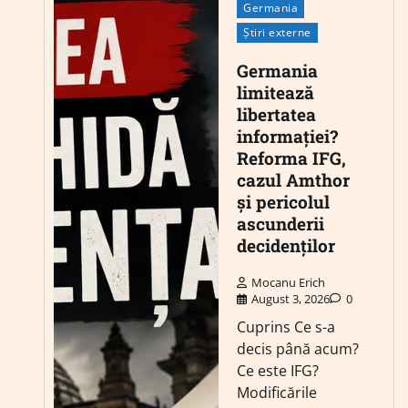
Germania
Știri externe
Germania
limitează
libertatea
informației?
Reforma IFG,
cazul Amthor
și pericolul
ascunderii
decidenților
Mocanu Erich
August 3, 2026
0
Cuprins Ce s-a
decis până acum?
Ce este IFG?
Modificările