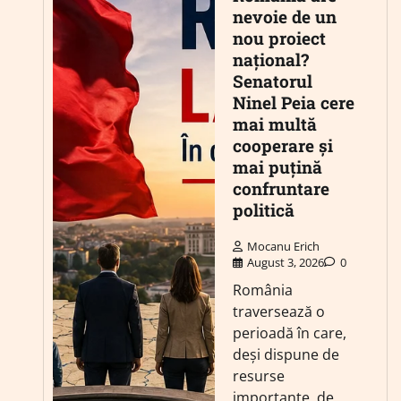
nevoie de un
nou proiect
național?
Senatorul
Ninel Peia cere
mai multă
cooperare și
mai puțină
confruntare
politică
Mocanu Erich
August 3, 2026
0
România
traversează o
perioadă în care,
deși dispune de
resurse
importante, de