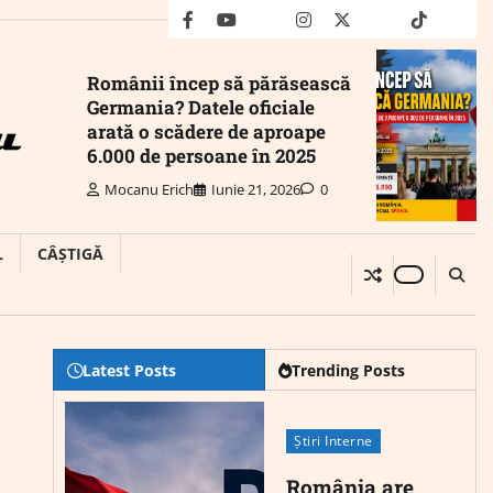
facebook
youtube
Mail
instagram
twitter
truth
tiktok
wha
Românii încep să părăsească
Germania? Datele oficiale
arată o scădere de aproape
6.000 de persoane în 2025
Mocanu Erich
Iunie 21, 2026
0
L
CÂȘTIGĂ
Latest Posts
Trending Posts
Știri Interne
România are