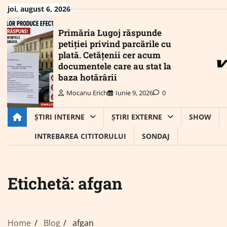
Skip
joi, august 6, 2026
to
content
Primăria Lugoj răspunde
petiției privind parcările cu
plată. Cetățenii cer acum
documentele care au stat la
baza hotărârii
Mocanu Erich
Iunie 9, 2026
0
ȘTIRI INTERNE
ȘTIRI EXTERNE
SHOW
INTREBAREA CITITORULUI
SONDAJ
Etichetă:
afgan
Home
Blog
afgan