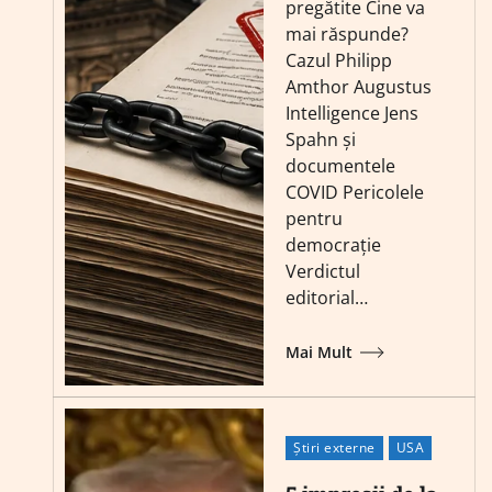
pregătite Cine va
mai răspunde?
Cazul Philipp
Amthor Augustus
Intelligence Jens
Spahn și
documentele
COVID Pericolele
pentru
democrație
Verdictul
editorial…
Mai Mult
Știri externe
USA