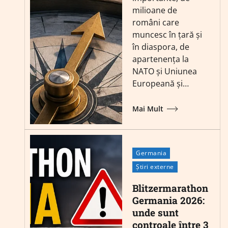
milioane de
români care
muncesc în țară și
în diaspora, de
apartenența la
NATO și Uniunea
Europeană și…
Mai Mult
Germania
Știri externe
Blitzermarathon
Germania 2026:
unde sunt
controale între 3