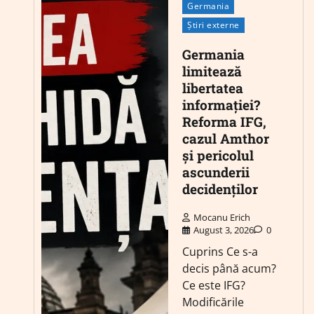
Germania
Știri externe
Germania
limitează
libertatea
informației?
Reforma IFG,
cazul Amthor
și pericolul
ascunderii
decidenților
Mocanu Erich
August 3, 2026
0
Cuprins Ce s-a
decis până acum?
Ce este IFG?
Modificările