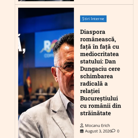
Știri Interne
Diaspora
românească,
față în față cu
mediocritatea
statului: Dan
Dungaciu cere
schimbarea
radicală a
relației
Bucureștiului
cu românii din
străinătate
Mocanu Erich
August 3, 2026
0