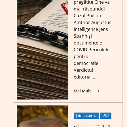
pregătite Cine va
mai răspunde?
Cazul Philipp
Amthor Augustus
Intelligence Jens
Spahn și
documentele
COVID Pericolele
pentru
democrație
Verdictul
editorial…
Mai Mult
Știri externe
USA