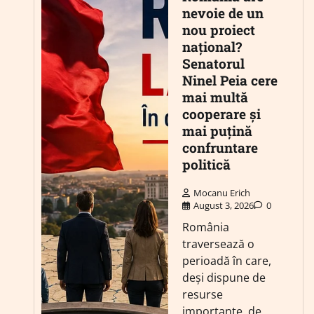
nevoie de un
nou proiect
național?
Senatorul
Ninel Peia cere
mai multă
cooperare și
mai puțină
confruntare
politică
Mocanu Erich
August 3, 2026
0
România
traversează o
perioadă în care,
deși dispune de
resurse
importante, de