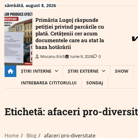
Skip
sâmbătă, august 8, 2026
to
content
Primăria Lugoj răspunde
petiției privind parcările cu
plată. Cetățenii cer acum
documentele care au stat la
baza hotărârii
Mocanu Erich
Iunie 9, 2026
0
ȘTIRI INTERNE
ȘTIRI EXTERNE
SHOW
INTREBAREA CITITORULUI
SONDAJ
Etichetă:
afaceri pro-diversi
Home
Blog
afaceri pro-diversitate