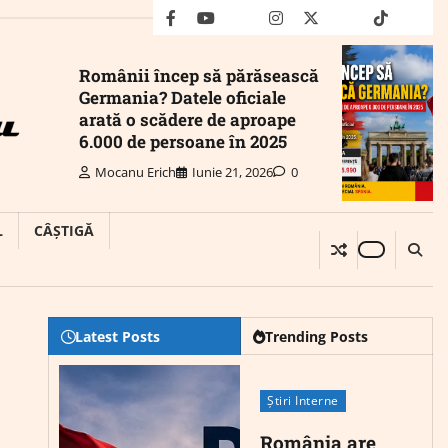
facebook
youtube
Mail
instagram
twitter
truth
tiktok
wha
Românii încep să părăsească
Germania? Datele oficiale
arată o scădere de aproape
6.000 de persoane în 2025
Mocanu Erich
Iunie 21, 2026
0
L
CÂȘTIGĂ
Latest Posts
Trending Posts
Știri Interne
România are