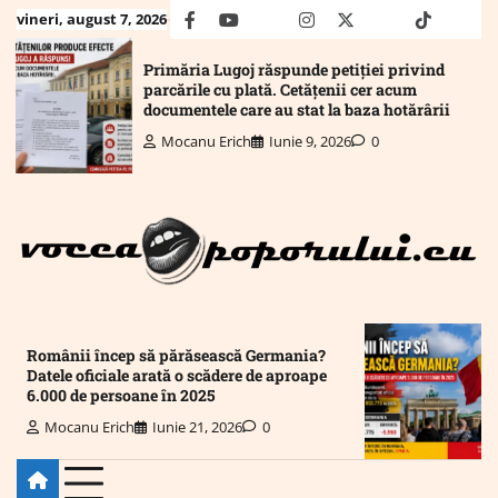
Skip
vineri, august 7, 2026
facebook
youtube
Mail
instagram
twitter
truth
tiktok
wha
to
content
Primăria Lugoj răspunde petiției privind
parcările cu plată. Cetățenii cer acum
documentele care au stat la baza hotărârii
Mocanu Erich
Iunie 9, 2026
0
Românii încep să părăsească Germania?
Datele oficiale arată o scădere de aproape
6.000 de persoane în 2025
Mocanu Erich
Iunie 21, 2026
0