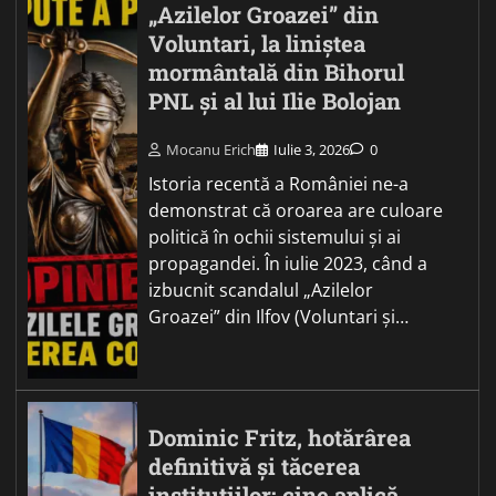
„Azilelor Groazei” din
Voluntari, la liniștea
mormântală din Bihorul
PNL și al lui Ilie Bolojan
Mocanu Erich
Iulie 3, 2026
0
Istoria recentă a României ne-a
demonstrat că oroarea are culoare
politică în ochii sistemului și ai
propagandei. În iulie 2023, când a
izbucnit scandalul „Azilelor
Groazei” din Ilfov (Voluntari și…
Dominic Fritz, hotărârea
definitivă și tăcerea
instituțiilor: cine aplică