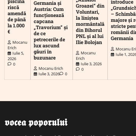
piscina
introduce
Germania și
Groazei” din
riscă
„Grundsic
Austria: Cum
Voluntari,
amendă
– Schimbă
funcționează
la liniștea
de până
majore și r
capcana
mormântală
la 1.000
stricte pen
„Travorium” și
din Bihorul
€
românii di
de ce
PNL și al lui
Germania
petrecerile de
Ilie Bolojan
Mocanu
lux ascund
Erich
Mocanu Er
găuri în
Mocanu
Iulie 5,
Iulie 1, 202
buzunare
Erich
2026
Iulie 3, 2026
0
Mocanu Erich
0
Iulie 3, 2026
0
𝖛𝖔𝖈𝖊𝖆 𝖕𝖔𝖕𝖔𝖗𝖚𝖑𝖚𝖎