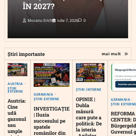
ÎN 2027?
Mocanu Erich
Iulie 7, 2026
0
Știri importante
mai mult
AUSTRIA
ȘTIRI
ȘTIRI INTERNE
EXTERNE
GERMANIA
OPINIE |
ȘTIRI EXTERNE
GERMANIA
Austria:
ȘTIRI EXTERN
Dubla
Cine
INVESTIGAȚIE
măsură
udă
REFORMA
| Iluzia
care pute a
gazonul
CENTER: D
succesului pe
politică: De
sau
Bürgergeld
spatele
la isteria
umple
Guvernul 
românilor din
„Azilelor