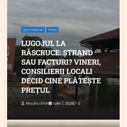
Știri Interne
Timis
LUGOJUL LA
RĂSCRUCE: ȘTRAND
SAU FACTURI? VINERI,
CONSILIERII LOCALI
DECID CINE PLĂTEȘTE
PREȚUL
Mocanu Erich
Iulie 7, 2026
0