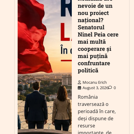
nevoie de un
nou proiect
național?
Senatorul
Ninel Peia cere
mai multă
cooperare și
mai puțină
confruntare
politică
Mocanu Erich
August 3, 2026
0
România
traversează o
perioadă în care,
deși dispune de
resurse
importante, de