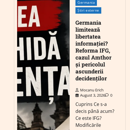
Germania
Știri externe
Germania
limitează
libertatea
informației?
Reforma IFG,
cazul Amthor
și pericolul
ascunderii
decidenților
Mocanu Erich
August 3, 2026
0
Cuprins Ce s-a
decis până acum?
Ce este IFG?
Modificările