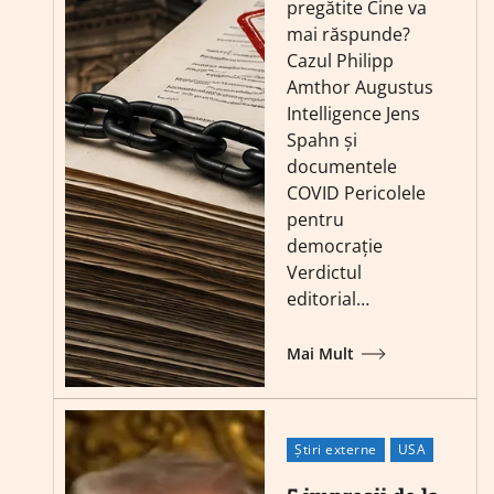
pregătite Cine va
mai răspunde?
Cazul Philipp
Amthor Augustus
Intelligence Jens
Spahn și
documentele
COVID Pericolele
pentru
democrație
Verdictul
editorial…
Mai Mult
Știri externe
USA