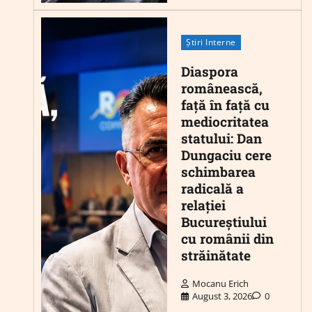
Știri Interne
Diaspora
românească,
față în față cu
mediocritatea
statului: Dan
Dungaciu cere
schimbarea
radicală a
relației
Bucureștiului
cu românii din
străinătate
Mocanu Erich
August 3, 2026
0