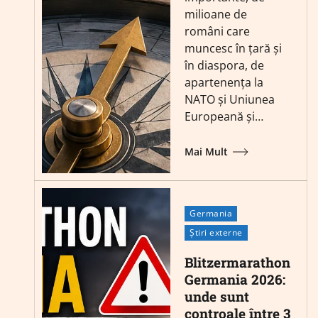
milioane de
români care
muncesc în țară și
în diaspora, de
apartenența la
NATO și Uniunea
Europeană și…
Mai Mult
Germania
Știri externe
Blitzermarathon
Germania 2026:
unde sunt
controale între 3