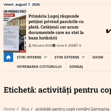
Skip
vineri, august 7, 2026
to
content
Primăria Lugoj răspunde
petiției privind parcările cu
plată. Cetățenii cer acum
documentele care au stat la
baza hotărârii
Mocanu Erich
Iunie 9, 2026
0
ȘTIRI INTERNE
ȘTIRI EXTERNE
SHOW
INTREBAREA CITITORULUI
SONDAJ
Etichetă:
activități pentru c
Home
Blog
activități pentru copii români Germania