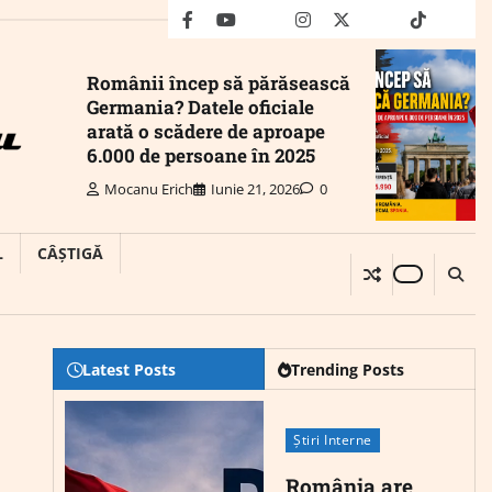
facebook
youtube
Mail
instagram
twitter
truth
tiktok
wha
Românii încep să părăsească
Germania? Datele oficiale
arată o scădere de aproape
6.000 de persoane în 2025
Mocanu Erich
Iunie 21, 2026
0
L
CÂȘTIGĂ
Latest Posts
Trending Posts
Știri Interne
România are