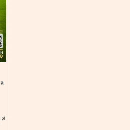
pa
 și
–