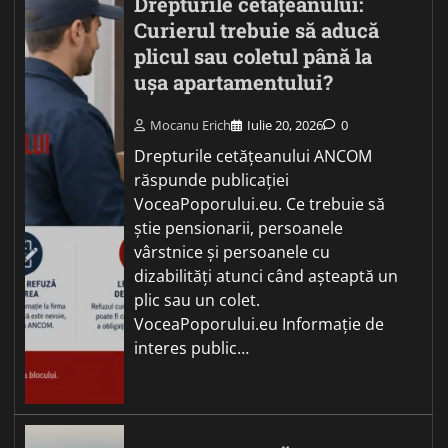
Drepturile cetățeanului:
Curierul trebuie să aducă
plicul sau coletul până la
ușa apartamentului?
Mocanu Erich
Iulie 20, 2026
0
Drepturile cetățeanului ANCOM
răspunde publicației
VoceaPoporului.eu. Ce trebuie să
știe pensionarii, persoanele
vârstnice și persoanele cu
dizabilități atunci când așteaptă un
plic sau un colet.
VoceaPoporului.eu Informație de
interes public…