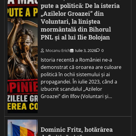
pute a politică: De la isteria
„Azilelor Groazei” din
Voluntari, la liniștea
mormântală din Bihorul
PNL și al lui Ilie Bolojan
Mocanu Erich
Iulie 3, 2026
0
Istoria recentă a României ne-a
demonstrat că oroarea are culoare
politică în ochii sistemului și ai
propagandei. În iulie 2023, când a
izbucnit scandalul „Azilelor
Groazei” din Ilfov (Voluntari și…
Dominic Fritz, hotărârea