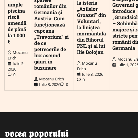
la isteria
umple
Guvernul 
românilor din
„Azilelor
piscina
introduce
Germania și
Groazei” din
riscă
„Grundsic
Austria: Cum
Voluntari,
amendă
– Schimbă
funcționează
la liniștea
de până
majore și r
capcana
mormântală
la 1.000
stricte pen
„Travorium” și
din Bihorul
€
românii di
de ce
PNL și al lui
Germania
petrecerile de
Ilie Bolojan
Mocanu
lux ascund
Erich
Mocanu Er
găuri în
Mocanu
Iulie 5,
Iulie 1, 202
buzunare
Erich
2026
Iulie 3, 2026
0
Mocanu Erich
0
Iulie 3, 2026
0
𝖛𝖔𝖈𝖊𝖆 𝖕𝖔𝖕𝖔𝖗𝖚𝖑𝖚𝖎