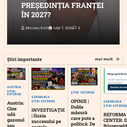
PREȘEDINȚIA FRANȚEI
ÎN 2027?
Mocanu Erich
Iulie 7, 2026
0
Știri importante
mai mult
AUSTRIA
ȘTIRI
ȘTIRI INTERNE
EXTERNE
GERMANIA
OPINIE |
ȘTIRI EXTERNE
GERMANIA
Austria:
ȘTIRI EXTERN
Dubla
Cine
INVESTIGAȚIE
măsură
udă
REFORMA
| Iluzia
care pute a
gazonul
CENTER: D
succesului pe
politică: De
sau
Bürgergeld
spatele