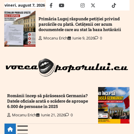
Skip
vineri, august 7, 2026
facebook
youtube
Mail
instagram
twitter
truth
tiktok
wha
to
content
Primăria Lugoj răspunde petiției privind
parcările cu plată. Cetățenii cer acum
documentele care au stat la baza hotărârii
Mocanu Erich
Iunie 9, 2026
0
Românii încep să părăsească Germania?
Datele oficiale arată o scădere de aproape
6.000 de persoane în 2025
Mocanu Erich
Iunie 21, 2026
0