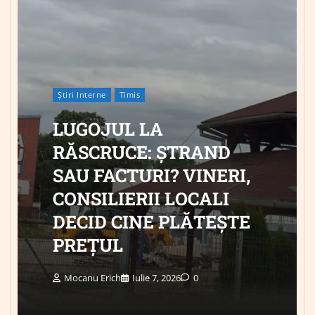
Știri Interne
Timis
LUGOJUL LA
RĂSCRUCE: ȘTRAND
SAU FACTURI? VINERI,
CONSILIERII LOCALI
DECID CINE PLĂTEȘTE
PREȚUL
Mocanu Erich
Iulie 7, 2026
0