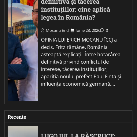
definitivă și tăcerea
instituțiilor: cine aplică
legea în România?
Mocanu Erich
Iunie 23, 2026
0
OPINIA LUI ERICH MOCANU ÎCCJ a
decis. Fritz rămâne. România
așteaptă explicații. Între hotărârea
definitivă privind conflictul de
interese, tăcerea instituțiilor,
apariția noului prefect Paul Finta și
influența economică germană,…
Recente
LUGOJUL LA RĂSCRUCE: