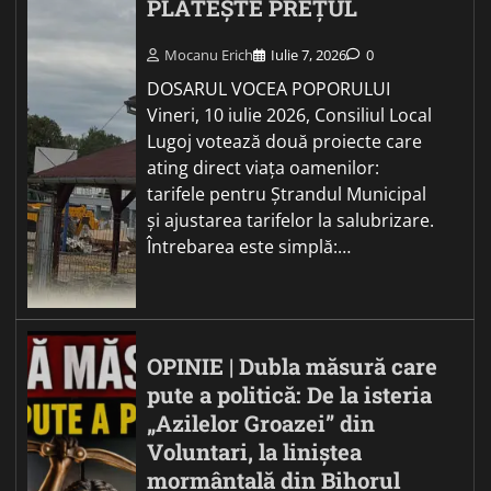
PLĂTEȘTE PREȚUL
Mocanu Erich
Iulie 7, 2026
0
DOSARUL VOCEA POPORULUI
Vineri, 10 iulie 2026, Consiliul Local
Lugoj votează două proiecte care
ating direct viața oamenilor:
tarifele pentru Ștrandul Municipal
și ajustarea tarifelor la salubrizare.
Întrebarea este simplă:…
OPINIE | Dubla măsură care
pute a politică: De la isteria
„Azilelor Groazei” din
Voluntari, la liniștea
mormântală din Bihorul