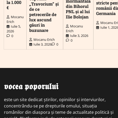
mormântală
la 1.000
stricte pen
„Travorium” și
din Bihorul
€
românii di
de ce
PNL și al lui
Germania
petrecerile de
Ilie Bolojan
Mocanu
lux ascund
Erich
Mocanu Er
găuri în
Mocanu
Iulie 5,
Iulie 1, 202
buzunare
Erich
2026
Iulie 3, 2026
0
Mocanu Erich
0
Iulie 3, 2026
0
𝖛𝖔𝖈𝖊𝖆 𝖕𝖔𝖕𝖔𝖗𝖚𝖑𝖚𝖎
este un site dedicat știrilor, opiniilor și interviurilor,
concentrându-se pe drepturile omului, situația
românilor din diaspora și teme de actualitate politică și