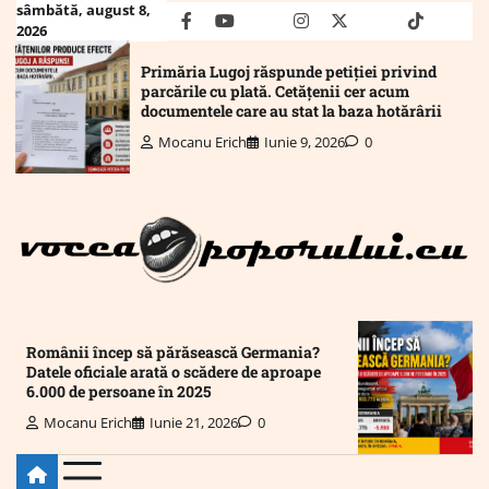
Skip
sâmbătă, august 8,
facebook
youtube
Mail
instagram
twitter
truth
tiktok
wha
2026
to
content
Primăria Lugoj răspunde petiției privind
parcările cu plată. Cetățenii cer acum
documentele care au stat la baza hotărârii
Mocanu Erich
Iunie 9, 2026
0
Românii încep să părăsească Germania?
Datele oficiale arată o scădere de aproape
6.000 de persoane în 2025
Mocanu Erich
Iunie 21, 2026
0