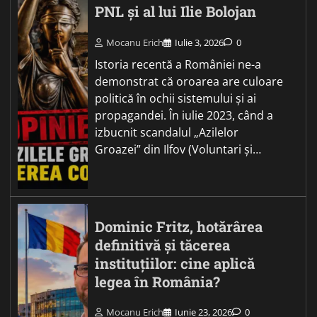
PNL și al lui Ilie Bolojan
Mocanu Erich
Iulie 3, 2026
0
Istoria recentă a României ne-a
demonstrat că oroarea are culoare
politică în ochii sistemului și ai
propagandei. În iulie 2023, când a
izbucnit scandalul „Azilelor
Groazei” din Ilfov (Voluntari și…
Dominic Fritz, hotărârea
definitivă și tăcerea
instituțiilor: cine aplică
legea în România?
Mocanu Erich
Iunie 23, 2026
0