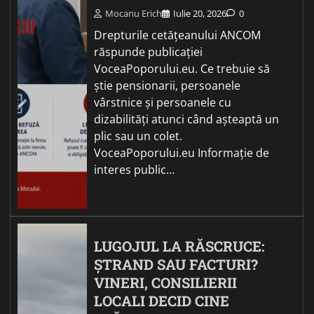
Mocanu Erich
Iulie 20, 2026
0
Drepturile cetățeanului ANCOM
răspunde publicației
VoceaPoporului.eu. Ce trebuie să
știe pensionarii, persoanele
vârstnice și persoanele cu
dizabilități atunci când așteaptă un
plic sau un colet.
VoceaPoporului.eu Informație de
interes public…
LUGOJUL LA RĂSCRUCE:
ȘTRAND SAU FACTURI?
VINERI, CONSILIERII
LOCALI DECID CINE