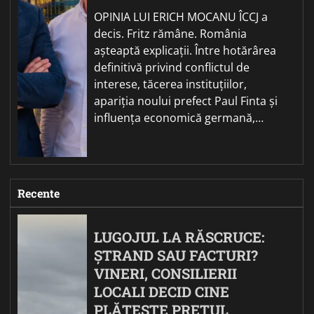
OPINIA LUI ERICH MOCANU ÎCCJ a
decis. Fritz rămâne. România
așteaptă explicații. Între hotărârea
definitivă privind conflictul de
interese, tăcerea instituțiilor,
apariția noului prefect Paul Finta și
influența economică germană,…
Recente
LUGOJUL LA RĂSCRUCE:
ȘTRAND SAU FACTURI?
VINERI, CONSILIERII
LOCALI DECID CINE
PLĂTEȘTE PREȚUL