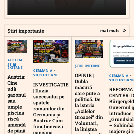
Știri importante
mai mult
AUSTRIA
ȘTIRI
ȘTIRI INTERNE
EXTERNE
GERMANIA
OPINIE |
ȘTIRI EXTERNE
GERMANIA
Austria:
ȘTIRI EXTERN
Dubla
Cine
INVESTIGAȚIE
măsură
udă
REFORMA
| Iluzia
care pute a
gazonul
CENTER: D
succesului pe
politică: De
sau
Bürgergeld
spatele
la isteria
umple
Guvernul 
românilor din
„Azilelor
piscina
introduce
Germania și
Groazei” din
riscă
„Grundsic
Austria: Cum
Voluntari,
amendă
– Schimbă
funcționează
la liniștea
de până
majore și r
capcana