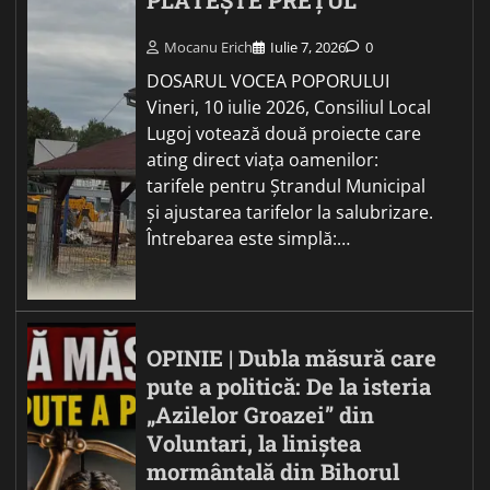
PLĂTEȘTE PREȚUL
Mocanu Erich
Iulie 7, 2026
0
DOSARUL VOCEA POPORULUI
Vineri, 10 iulie 2026, Consiliul Local
Lugoj votează două proiecte care
ating direct viața oamenilor:
tarifele pentru Ștrandul Municipal
și ajustarea tarifelor la salubrizare.
Întrebarea este simplă:…
OPINIE | Dubla măsură care
pute a politică: De la isteria
„Azilelor Groazei” din
Voluntari, la liniștea
mormântală din Bihorul