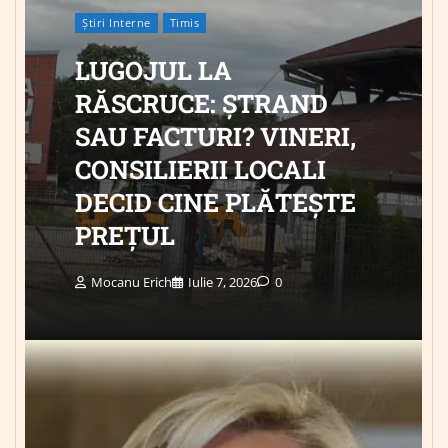
Știri Interne
Timis
LUGOJUL LA
RĂSCRUCE: ȘTRAND
SAU FACTURI? VINERI,
CONSILIERII LOCALI
DECID CINE PLĂTEȘTE
PREȚUL
Mocanu Erich
Iulie 7, 2026
0