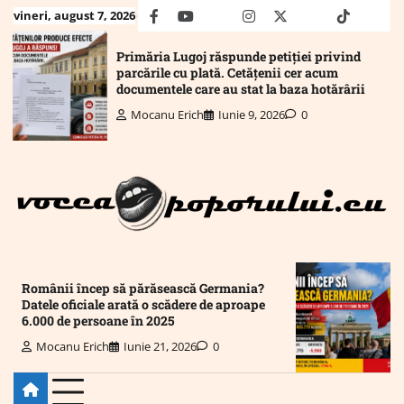
Skip
vineri, august 7, 2026
facebook
youtube
Mail
instagram
twitter
truth
tiktok
wha
to
content
Primăria Lugoj răspunde petiției privind
parcările cu plată. Cetățenii cer acum
documentele care au stat la baza hotărârii
Mocanu Erich
Iunie 9, 2026
0
Românii încep să părăsească Germania?
Datele oficiale arată o scădere de aproape
6.000 de persoane în 2025
Mocanu Erich
Iunie 21, 2026
0