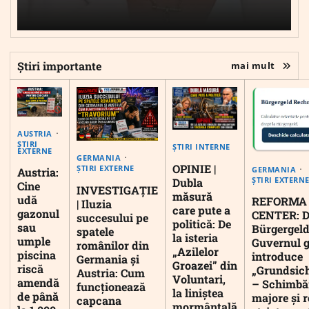
Știri importante
mai mult
AUSTRIA
ȘTIRI
ȘTIRI INTERNE
EXTERNE
GERMANIA
OPINIE |
ȘTIRI EXTERNE
GERMANIA
Austria:
ȘTIRI EXTERN
Dubla
Cine
INVESTIGAȚIE
măsură
udă
REFORMA
| Iluzia
care pute a
gazonul
CENTER: D
succesului pe
politică: De
sau
Bürgergeld
spatele
la isteria
umple
Guvernul 
românilor din
„Azilelor
piscina
introduce
Germania și
Groazei” din
riscă
„Grundsic
Austria: Cum
Voluntari,
amendă
– Schimbă
funcționează
la liniștea
de până
majore și r
capcana
mormântală