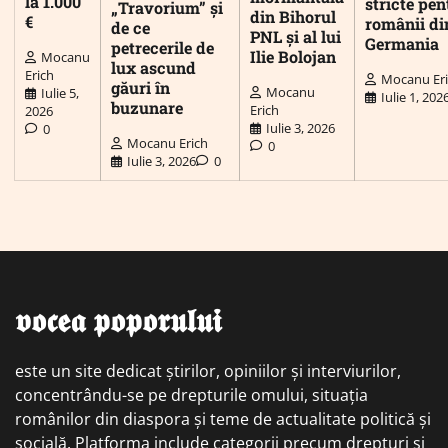
la 1.000
stricte pen
„Travorium” și
din Bihorul
€
românii di
de ce
PNL și al lui
Germania
petrecerile de
Ilie Bolojan
Mocanu
lux ascund
Erich
Mocanu Er
găuri în
Mocanu
Iulie 5,
Iulie 1, 202
buzunare
Erich
2026
Iulie 3, 2026
0
Mocanu Erich
0
Iulie 3, 2026
0
𝖛𝖔𝖈𝖊𝖆 𝖕𝖔𝖕𝖔𝖗𝖚𝖑𝖚𝖎
este un site dedicat știrilor, opiniilor și interviurilor,
concentrându-se pe drepturile omului, situația
românilor din diaspora și teme de actualitate politică și
socială. Platforma include categorii precum drepturi și