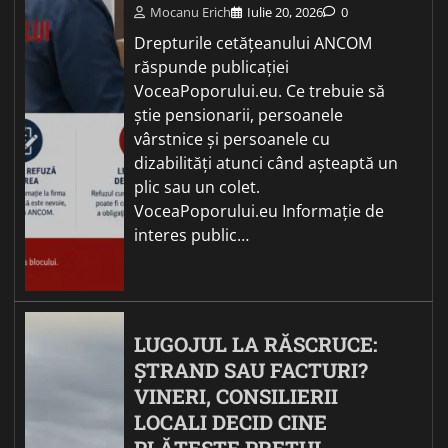
Mocanu Erich
Iulie 20, 2026
0
Drepturile cetățeanului ANCOM
răspunde publicației
VoceaPoporului.eu. Ce trebuie să
știe pensionarii, persoanele
vârstnice și persoanele cu
dizabilități atunci când așteaptă un
plic sau un colet.
VoceaPoporului.eu Informație de
interes public…
LUGOJUL LA RĂSCRUCE:
ȘTRAND SAU FACTURI?
VINERI, CONSILIERII
LOCALI DECID CINE