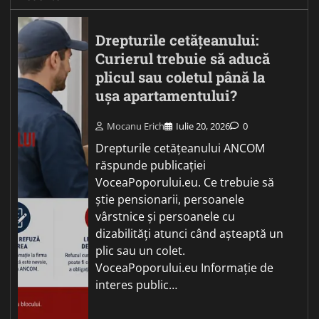
Drepturile cetățeanului:
Curierul trebuie să aducă
plicul sau coletul până la
ușa apartamentului?
Mocanu Erich
Iulie 20, 2026
0
Drepturile cetățeanului ANCOM
răspunde publicației
VoceaPoporului.eu. Ce trebuie să
știe pensionarii, persoanele
vârstnice și persoanele cu
dizabilități atunci când așteaptă un
plic sau un colet.
VoceaPoporului.eu Informație de
interes public…