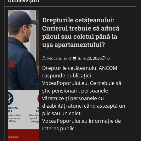
Ultimele știri
Drepturile cetățeanului:
Curierul trebuie să aducă
plicul sau coletul până la
ușa apartamentului?
Mocanu Erich
Iulie 20, 2026
0
Drepturile cetățeanului ANCOM
răspunde publicației
VoceaPoporului.eu. Ce trebuie să
știe pensionarii, persoanele
vârstnice și persoanele cu
dizabilități atunci când așteaptă un
plic sau un colet.
VoceaPoporului.eu Informație de
interes public…