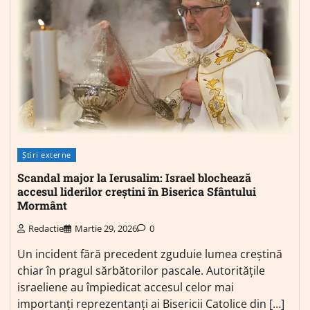
Știri externe
Scandal major la Ierusalim: Israel blochează
accesul liderilor creștini în Biserica Sfântului
Mormânt
Redactie
Martie 29, 2026
0
Un incident fără precedent zguduie lumea creștină
chiar în pragul sărbătorilor pascale. Autoritățile
israeliene au împiedicat accesul celor mai
importanți reprezentanți ai Bisericii Catolice din […]