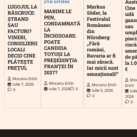
Austr
ȘTIRI EXTERNE
LUGOJUL LA
Markus
Cine
MARINE LE
RĂSCRUCE:
Söder, la
udă
PEN,
ȘTRAND
Festivalul
gazo
CONDAMNATĂ
SAU
Românesc
sau
LA
FACTURI?
din
umpl
ÎNCHISOARE:
VINERI,
Nürnberg:
pisc
POATE
CONSILIERII
„Fără
riscă
CANDIDA
LOCALI
români,
ame
TOTUȘI LA
DECID CINE
Bavaria ar fi
de p
PREȘEDINȚIA
PLĂTEȘTE
mai săracă.
la 1.
FRANȚEI ÎN
PREȚUL
Iar micii sunt
€
2027?
senzaționali!”
Mocanu Erich
Mo
Mocanu Erich
Iulie 7, 2026
Mocanu Erich
Erich
Iulie 7, 2026
0
0
Iulie 5, 2026
Iuli
0
2026
0