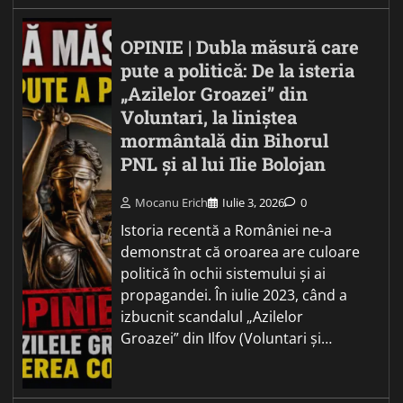
OPINIE | Dubla măsură care
pute a politică: De la isteria
„Azilelor Groazei” din
Voluntari, la liniștea
mormântală din Bihorul
PNL și al lui Ilie Bolojan
Mocanu Erich
Iulie 3, 2026
0
Istoria recentă a României ne-a
demonstrat că oroarea are culoare
politică în ochii sistemului și ai
propagandei. În iulie 2023, când a
izbucnit scandalul „Azilelor
Groazei” din Ilfov (Voluntari și…