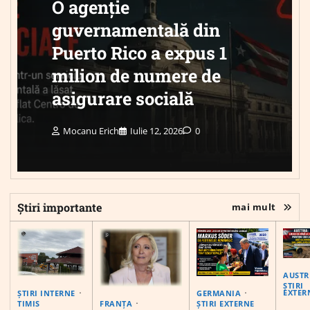
O agenție
guvernamentală din
Puerto Rico a expus 1
milion de numere de
asigurare socială
Mocanu Erich
Iulie 12, 2026
0
Știri importante
mai mult
AUSTR
ȘTIRI
EXTER
ȘTIRI INTERNE
GERMANIA
FRANȚA
TIMIS
ȘTIRI EXTERNE