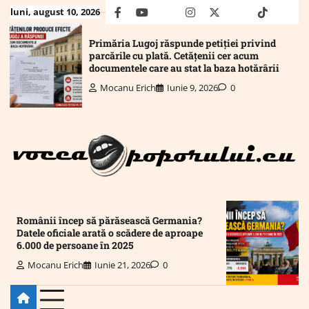
Skip
luni, august 10, 2026
facebook
youtube
Mail
instagram
twitter
truth
tiktok
wha
to
content
Primăria Lugoj răspunde petiției privind
parcările cu plată. Cetățenii cer acum
documentele care au stat la baza hotărârii
Mocanu Erich
Iunie 9, 2026
0
Românii încep să părăsească Germania?
Datele oficiale arată o scădere de aproape
6.000 de persoane în 2025
Mocanu Erich
Iunie 21, 2026
0