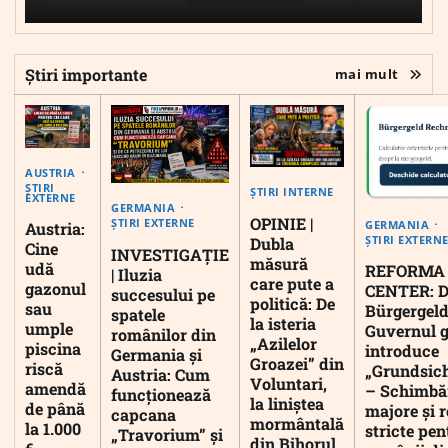
Știri importante
mai mult
AUSTRIA
ȘTIRI
ȘTIRI INTERNE
EXTERNE
GERMANIA
OPINIE |
ȘTIRI EXTERNE
GERMANIA
Austria:
ȘTIRI EXTERN
Dubla
Cine
INVESTIGAȚIE
măsură
udă
REFORMA
| Iluzia
care pute a
gazonul
CENTER: D
succesului pe
politică: De
sau
Bürgergeld
spatele
la isteria
umple
Guvernul 
românilor din
„Azilelor
piscina
introduce
Germania și
Groazei” din
riscă
„Grundsic
Austria: Cum
Voluntari,
amendă
– Schimbă
funcționează
la liniștea
de până
majore și r
capcana
mormântală
la 1.000
stricte pen
„Travorium” și
din Bihorul