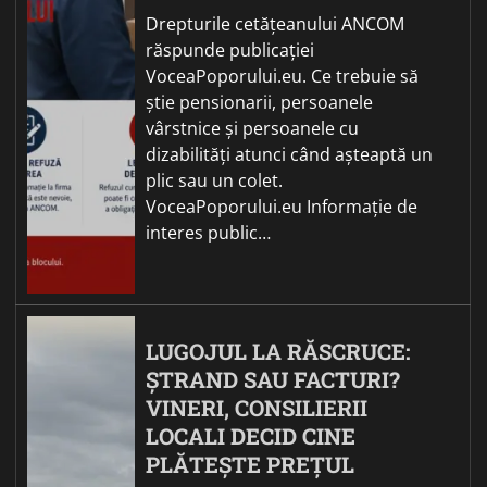
Drepturile cetățeanului ANCOM
răspunde publicației
VoceaPoporului.eu. Ce trebuie să
știe pensionarii, persoanele
vârstnice și persoanele cu
dizabilități atunci când așteaptă un
plic sau un colet.
VoceaPoporului.eu Informație de
interes public…
LUGOJUL LA RĂSCRUCE:
ȘTRAND SAU FACTURI?
VINERI, CONSILIERII
LOCALI DECID CINE
PLĂTEȘTE PREȚUL