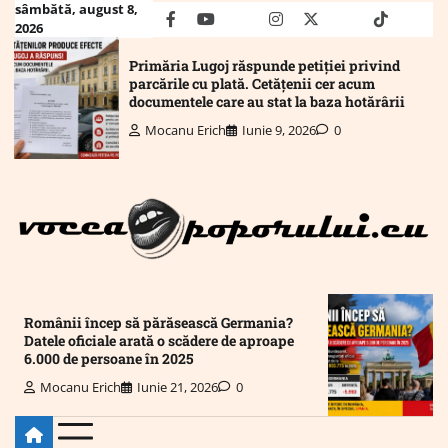
Skip
sâmbătă, august 8,
facebook
youtube
Mail
instagram
twitter
truth
tiktok
wha
2026
to
content
Primăria Lugoj răspunde petiției privind
parcările cu plată. Cetățenii cer acum
documentele care au stat la baza hotărârii
Mocanu Erich
Iunie 9, 2026
0
Românii încep să părăsească Germania?
Datele oficiale arată o scădere de aproape
6.000 de persoane în 2025
Mocanu Erich
Iunie 21, 2026
0