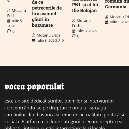
€
românii di
de ce
PNL și al lui
Germania
petrecerile de
Ilie Bolojan
Mocanu
lux ascund
Erich
Mocanu Er
găuri în
Mocanu
Iulie 5,
Iulie 1, 202
buzunare
Erich
2026
Iulie 3, 2026
0
Mocanu Erich
0
Iulie 3, 2026
0
𝖛𝖔𝖈𝖊𝖆 𝖕𝖔𝖕𝖔𝖗𝖚𝖑𝖚𝖎
este un site dedicat știrilor, opiniilor și interviurilor,
concentrându-se pe drepturile omului, situația
românilor din diaspora și teme de actualitate politică și
socială. Platforma include categorii precum drepturi și
obligații, interviuri, știri internaționale și locale,