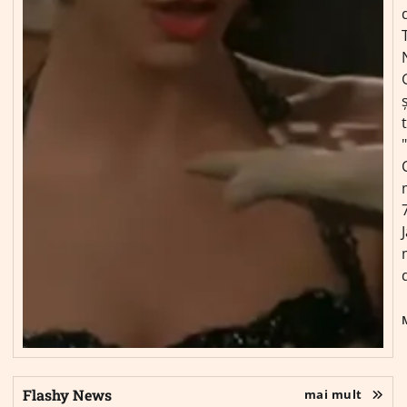
ș
Flashy News
mai mult