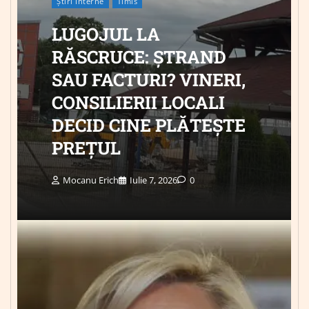
Știri Interne
Timis
LUGOJUL LA
RĂSCRUCE: ȘTRAND
SAU FACTURI? VINERI,
CONSILIERII LOCALI
DECID CINE PLĂTEȘTE
PREȚUL
Mocanu Erich
Iulie 7, 2026
0