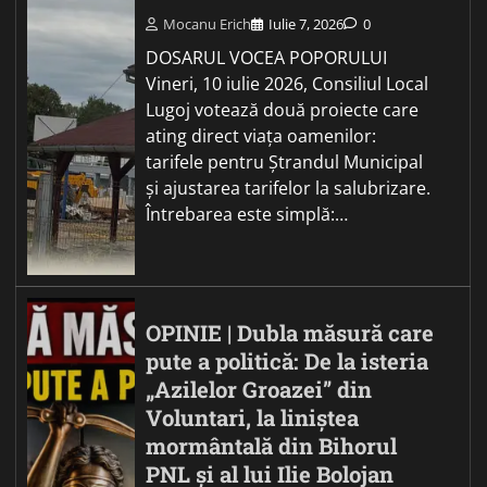
Mocanu Erich
Iulie 7, 2026
0
DOSARUL VOCEA POPORULUI
Vineri, 10 iulie 2026, Consiliul Local
Lugoj votează două proiecte care
ating direct viața oamenilor:
tarifele pentru Ștrandul Municipal
și ajustarea tarifelor la salubrizare.
Întrebarea este simplă:…
OPINIE | Dubla măsură care
pute a politică: De la isteria
„Azilelor Groazei” din
Voluntari, la liniștea
mormântală din Bihorul
PNL și al lui Ilie Bolojan