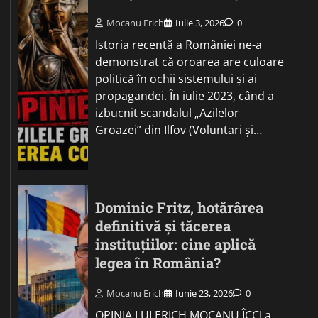
Mocanu Erich
Iulie 3, 2026
0
Istoria recentă a României ne-a
demonstrat că oroarea are culoare
politică în ochii sistemului și ai
propagandei. În iulie 2023, când a
izbucnit scandalul „Azilelor
Groazei” din Ilfov (Voluntari și…
Dominic Fritz, hotărârea
definitivă și tăcerea
instituțiilor: cine aplică
legea în România?
Mocanu Erich
Iunie 23, 2026
0
OPINIA LUI ERICH MOCANU ÎCCJ a